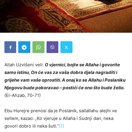
Allah Uzvišeni veli:
O vjernici, bojte se Allaha i govorite
samo istinu, On će vas za vaša dobra djela nagraditi i
grijehe vam vaše oprostiti. A onaj ko se Allahu i Poslaniku
Njegovu bude pokoravao – postići će ono što bude želio.
(El-Ahzab, 70-71)
Ebu Hurejre prenosi da je Poslanik, sallallahu alejhi ve
sellem, kazao: „Ko vjeruje u Allaha i Sudnji dan, neka
govori dobro ili neka šuti.“
[1]