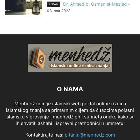
Dr. Ahmed b. Osman el-Mezjed
-
REKAIK
03. mar 2023.
O NAMA
Menhedž.com je islamski web portal online riznica
islamskog znanja sa primarnim ciljem da čitaocima pojasni
islamsko vjerovanje i menhedž ehli sunneta onako kako su
ih shvatili ashabi i ispravni prethodnici u ummetu.
Kontaktirajte nas:
pitanja@menhedz.com