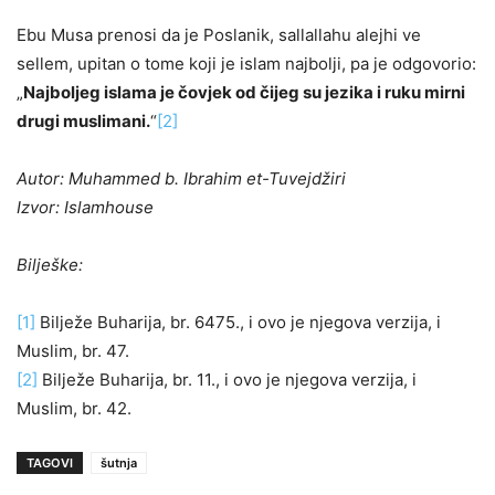
Ebu Musa prenosi da je Poslanik, sallallahu alejhi ve
sellem, upitan o tome koji je islam najbolji, pa je odgovorio:
„
Najboljeg islama je čovjek od čijeg su jezika i ruku mirni
drugi muslimani.
“
[2]
Autor: Muhammed b. Ibrahim et-Tuvejdžiri
Izvor: Islamhouse
Bilješke:
[1]
Bilježe Buharija, br. 6475., i ovo je njegova verzija, i
Muslim, br. 47.
[2]
Bilježe Buharija, br. 11., i ovo je njegova verzija, i
Muslim, br. 42.
TAGOVI
šutnja