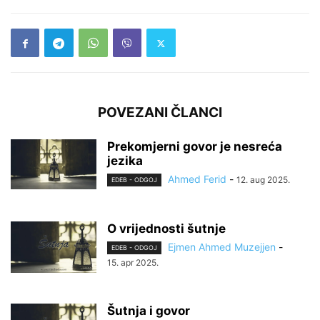
POVEZANI ČLANCI
Prekomjerni govor je nesreća
jezika
Ahmed Ferid
-
12. aug 2025.
EDEB - ODGOJ
O vrijednosti šutnje
Ejmen Ahmed Muzejjen
-
EDEB - ODGOJ
15. apr 2025.
Šutnja i govor