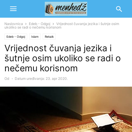
Naslovnica
Edeb - Odgoj
Vrijednost čuvanja jezika i šutnje osim
ukoliko se radi o nečemu korisnom
Edeb - Odgoj
Islam
Rekaik
Vrijednost čuvanja jezika i
šutnje osim ukoliko se radi o
nečemu korisnom
Od
-
Datum uređivanja: 23. apr 2020.