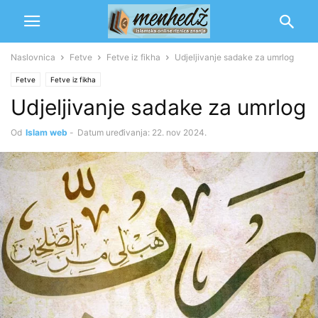
Naslovnica
Fetve
Fetve iz fikha
Udjeljivanje sadake za umrlog
Fetve
Fetve iz fikha
Udjeljivanje sadake za umrlog
Od
Islam web
-
Datum uređivanja: 22. nov 2024.