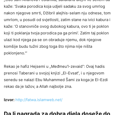
kaže: ‘Svaka porodica koja udjeli sadaku za svog umrlog
nakon njegove smrti, Džibril alejhis-selam nju odnese, tom
umrlom, u posudi od svjetlosti, zatim stane na ivici kabura i
kaže: ‘O stanovniče ovog dubokog kabura, ovo ti je poklon
koji ti poklanja tvoja porodica pa ga primi’. Zatim taj poklon
ulazi kod njega pa se on obraduje njemu, dok njegove
komšije budu tužni zbog toga što njima nije ništa
poklonjeno.'“
Rekao je hafiz Hejsemi u „Međmeu'l-zevaid“: Ovaj hadis
prenosi Taberani u svojoj knjizi „El-Evsat“, i u njegovom
senedu se nalazi Ebu Muhammed Šami za koga je El-Ezdi
rekao da je lažov, a Allah najbolje zna.
Izvor:
http://fatwa.islamweb.net/
Da li nagrada za dobra djela doseže do