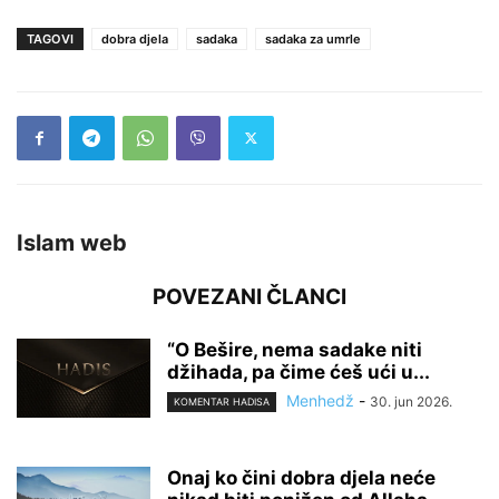
TAGOVI
dobra djela
sadaka
sadaka za umrle
Islam web
POVEZANI ČLANCI
“O Bešire, nema sadake niti
džihada, pa čime ćeš ući u...
Menhedž
-
30. jun 2026.
KOMENTAR HADISA
Onaj ko čini dobra djela neće