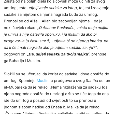
Zaista od najboljih djela koja čovjek može učiniti za svog
umrlog jeste
udjeljivanje sadake za istog
, to jest izdavjenje
sadake sa nijetom da njena nagrada bude za umrlog.
Prenosi se od Aiše – Allah bio zadovoljan njome – da je
neki čovjek rekao:
„O Allahov Poslaniče, zaista moja majka
je umrla a nije ostavila oporuku, i ja mislim da ako bi
progovorila (u času smrti) udjelila bi od njenog imetka, pa
da li će imati nagradu ako ja udjelim sadaku za nju?“
,
odgovori on:
„Da, udjeli sadaku za tvoju majku“
, prenose
ga Buharija i Muslim.
Složili su se učenjaci da korist od sadake i dove dostiže do
umrlog.
Spominje
Muslim
u predgovoru svog
Sahiha
od Ibn
el-Mubareka da je rekao: „Nema razilaženja za sadaku (da
njena nagrada dostiže do umrlog) a što se tiče toga da ona
ide do umrlog u posudi od svjetlosti to se prenosi u
jednom slabom hadisu od Enesa b. Malika da je rekao:
„Čuo sam Allahova Poslanika, sallallahu alejhi ve sellem da