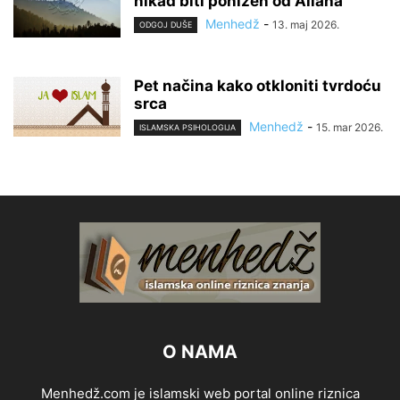
nikad biti ponižen od Allaha
Menhedž
-
13. maj 2026.
ODGOJ DUŠE
Pet načina kako otkloniti tvrdoću
srca
Menhedž
-
15. mar 2026.
ISLAMSKA PSIHOLOGIJA
O NAMA
Menhedž.com je islamski web portal online riznica