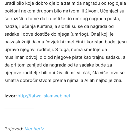
uradi bilo koje dobro djelo a zatim da nagradu od tog djela
pokloni nekom drugom bilo mrtvom ili živom. Učenjaci su
se razišli u tome da li dostiže do umrlog nagrada posta,
hadža, i učenja Kur'ana, a složili su se da nagrada od
sadake i dove dostiže do njega (umrlog). Onaj koji je
najzaslužniji da mu čovjek hizmet čini i koristan bude, jesu
upravo njegovi roditelji.
S toga, nema smetnje da
musliman odvoji dio od njegove plate kao trajnu sadaku, a
da pri tom zanijeti da nagrada od te sadake bude za
njegove roditelje bili oni živi ili mrtvi, čak, šta više, ovo se
smatra dobročinstvom prema njima, a Allah najbolje zna.
Izvor:
http://fatwa.islamweb.net
Prijevod:
Menhedz