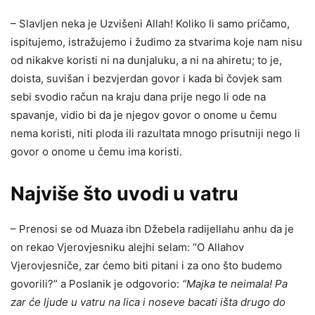
– Slavljen neka je Uzvišeni Allah! Koliko li samo pričamo,
ispitujemo, istražujemo i žudimo za stvarima koje nam nisu
od nikakve koristi ni na dunjaluku, a ni na ahiretu; to je,
doista, suvišan i bezvjerdan govor i kada bi čovjek sam
sebi svodio račun na kraju dana prije nego li ode na
spavanje, vidio bi da je njegov govor o onome u čemu
nema koristi, niti ploda ili razultata mnogo prisutniji nego li
govor o onome u čemu ima koristi.
Najviše što uvodi u vatru
– Prenosi se od Muaza ibn Džebela radijellahu anhu da je
on rekao Vjerovjesniku alejhi selam: “O Allahov
Vjerovjesniče, zar ćemo biti pitani i za ono što budemo
govorili?” a Poslanik je odgovorio:
“Majka te neimala! Pa
zar će ljude u vatru na lica i noseve bacati išta drugo do