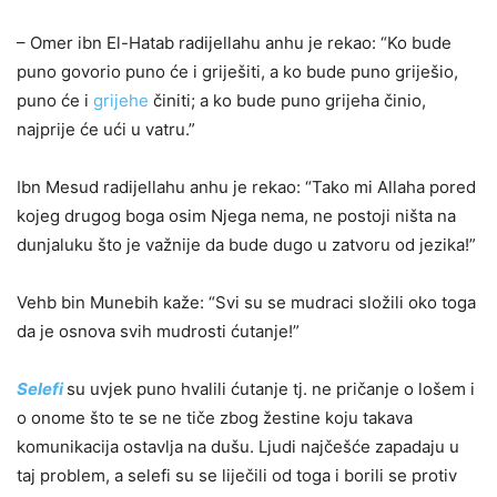
– Omer ibn El-Hatab radijellahu anhu je rekao: “Ko bude
puno govorio puno će i griješiti, a ko bude puno griješio,
puno će i
grijehe
činiti; a ko bude puno grijeha činio,
najprije će ući u vatru.”
Ibn Mesud radijellahu anhu je rekao: “Tako mi Allaha pored
kojeg drugog boga osim Njega nema, ne postoji ništa na
dunjaluku što je važnije da bude dugo u zatvoru od jezika!”
Vehb bin Munebih kaže: “Svi su se mudraci složili oko toga
da je osnova svih mudrosti ćutanje!”
Selefi
su uvjek puno hvalili ćutanje tj. ne pričanje o lošem i
o onome što te se ne tiče zbog žestine koju takava
komunikacija ostavlja na dušu. Ljudi najčešće zapadaju u
taj problem, a selefi su se liječili od toga i borili se protiv