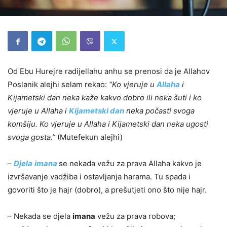
Od Ebu Hurejre radijellahu anhu se prenosi da je Allahov
Poslanik alejhi selam rekao:
“Ko vjeruje u
Allaha
i
Kijametski dan neka kaže kakvo dobro ili neka šuti i ko
vjeruje u Allaha i
Kijametski dan
neka počasti svoga
komšiju. Ko vjeruje u Allaha i Kijametski dan neka ugosti
svoga gosta.”
(Mutefekun alejhi)
–
Djela
imana
se nekada vežu za prava Allaha kakvo je
izvršavanje vadžiba i ostavljanja harama. Tu spada i
govoriti što je hajr (dobro), a prešutjeti ono što nije hajr.
– Nekada se djela
imana
vežu za prava robova;