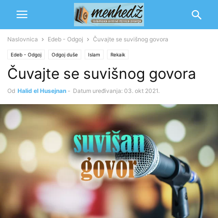
Naslovnica
Edeb - Odgoj
Čuvajte se suvišnog govora
Edeb - Odgoj
Odgoj duše
Islam
Rekaik
Čuvajte se suvišnog govora
Od
Halid el Husejnan
-
Datum uređivanja: 03. okt 2021.