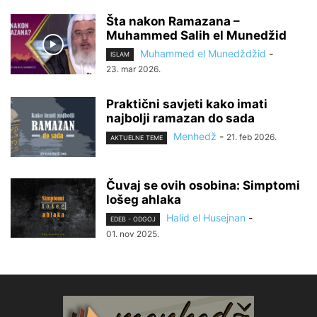
Šta nakon Ramazana –
Muhammed Salih el Munedžid
Muhammed el Munedždžid
-
ISLAM
23. mar 2026.
Praktični savjeti kako imati
najbolji ramazan do sada
Menhedž
-
21. feb 2026.
AKTUELNE TEME
Čuvaj se ovih osobina: Simptomi
lošeg ahlaka
Halid el Husejnan
-
EDEB - ODGOJ
01. nov 2025.