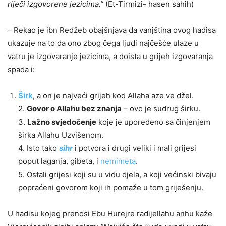
riječi izgovorene jezicima.”
(Et-Tirmizi- hasen sahih)
– Rekao je ibn Redžeb obajšnjava da vanjština ovog hadisa
ukazuje na to da ono zbog čega ljudi najčešće ulaze u
vatru je izgovaranje jezicima, a doista u grijeh izgovaranja
spada i:
Širk
, a on je najveći grijeh kod Allaha aze ve džel.
2.
Govor o Allahu bez znanja
– ovo je sudrug širku.
3.
Lažno svjedočenje
koje je upoređeno sa činjenjem
širka Allahu Uzvišenom.
4. Isto tako
sihr
i potvora i drugi veliki i mali grijesi
poput laganja, gibeta, i
nemimeta
.
5. Ostali grijesi koji su u vidu djela, a koji većinski bivaju
popraćeni govorom koji ih pomaže u tom griješenju.
U hadisu kojeg prenosi Ebu Hurejre radijellahu anhu kaže