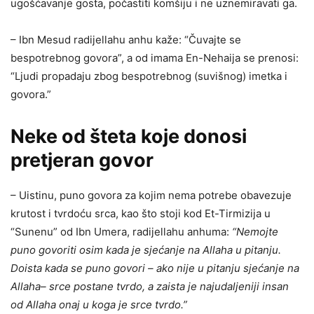
ugošćavanje gosta, počastiti komšiju i ne uznemiravati ga.
– Ibn Mesud radijellahu anhu kaže: “Čuvajte se
bespotrebnog govora”, a od imama En-Nehaija se prenosi:
“Ljudi propadaju zbog bespotrebnog (suvišnog) imetka i
govora.”
Neke od šteta koje donosi
pretjeran govor
– Uistinu, puno govora za kojim nema potrebe obavezuje
krutost i tvrdoću srca, kao što stoji kod Et-Tirmizija u
“Sunenu” od Ibn Umera, radijellahu anhuma:
“Nemojte
puno govoriti osim kada je sjećanje na Allaha u pitanju.
Doista kada se puno govori – ako nije u pitanju sjećanje na
Allaha– srce postane tvrdo, a zaista je najudaljeniji insan
od Allaha onaj u koga je srce tvrdo.”