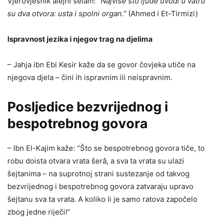
Vjerovjesnik alejhi selam:
“Najviše što ljude uvodi u vatru
su dva otvora: usta i spolni organ.”
(Ahmed i Et-Tirmizi)
Ispravnost jezika i njegov trag na djelima
– Jahja ibn Ebi Kesir kaže da se govor čovjeka utiče na
njegova djela – čini ih ispravnim ili neispravnim.
Posljedice bezvrijednog i
bespotrebnog govora
– Ibn El-Kajim kaže: “Što se bespotrebnog govora tiče, to
robu doista otvara vrata šerâ, a sva ta vrata su ulazi
šejtanima – na suprotnoj strani sustezanje od takvog
bezvrijednog i bespotrebnog govora zatvaraju upravo
šejtanu sva ta vrata. A koliko li je samo ratova započelo
zbog jedne riječi!”