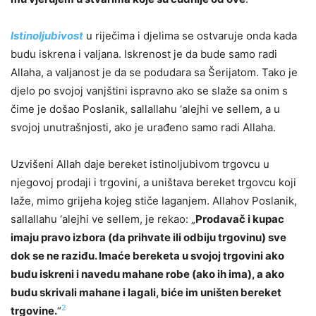
Istinoljubivost
u riječima i djelima se ostvaruje onda kada
budu iskrena i valjana. Iskrenost je da bude samo radi
Allaha, a valjanost je da se podudara sa Šerijatom. Tako je
djelo po svojoj vanjštini ispravno ako se slaže sa onim s
čime je došao Poslanik, sallallahu ‘alejhi ve sellem, a u
svojoj unutrašnjosti, ako je urađeno samo radi Allaha.
Uzvišeni Allah daje bereket istinoljubivom trgovcu u
njegovoj prodaji i trgovini, a uništava bereket trgovcu koji
laže, mimo grijeha kojeg stiče laganjem. Allahov Poslanik,
sallallahu ‘alejhi ve sellem, je rekao: „
Prodavač i kupac
imaju pravo izbora (da prihvate ili odbiju trgovinu) sve
dok se ne raziđu. Imaće bereketa u svojoj trgovini ako
budu iskreni i navedu mahane robe (ako ih ima), a ako
budu skrivali mahane i lagali, biće im uništen bereket
2
trgovine.
“