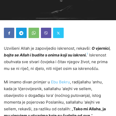
Uzvišeni Allah je zapovijedio iskrenost, rekavši:
O vjernici,
1
bojte se Allah i budite s onima koji su iskreni.
Iskrenost
obuhvata sve stvari čovjeka i čitav njegov život, ne prima
mu se ni riječ, ni djelo, niti nijjet osim sa iskrenošću.
Mi imamo divan primjer u
Ebu Bekru
, radijallahu ‘anhu,
kada je Vjerovijesnik, sallallahu ‘alejhi ve sellem,
obavijestio o događaju Isra’ (noćnog putovanja), istog
momenta je pojerovao Poslaniku, sallallahu ‘alejhi ve
sellem, rekavši, za razliku od ostalih: „
Tako mi Allaha, ja
mu vjerujem u stvarima koje su čudnije od ove
.“