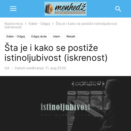
Naslovnica
Edeb - Odgoj
Šta je i kako se postiže istinoljubivost
(iskrenost)
Edeb - Odgoj
Odgoj duše
Islam
Rekaik
Šta je i kako se postiže
istinoljubivost (iskrenost)
Od
-
Datum uređivanja: 11. aug 2020.