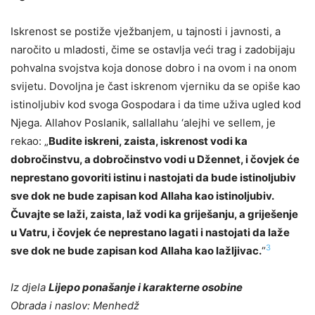
Iskrenost se postiže vježbanjem, u tajnosti i javnosti, a
naročito u mladosti, čime se ostavlja veći trag i zadobijaju
pohvalna svojstva koja donose dobro i na ovom i na onom
svijetu. Dovoljna je čast iskrenom vjerniku da se opiše kao
istinoljubiv kod svoga Gospodara i da time uživa ugled kod
Njega. Allahov Poslanik, sallallahu ‘alejhi ve sellem, je
rekao: „
Budite iskreni, zaista, iskrenost vodi ka
dobročinstvu, a dobročinstvo vodi u Džennet, i čovjek će
neprestano govoriti istinu i nastojati da bude istinoljubiv
sve dok ne bude zapisan kod Allaha kao istinoljubiv.
Čuvajte se laži, zaista, laž vodi ka griješanju, a griješenje
u Vatru, i čovjek će neprestano lagati i nastojati da laže
3
sve dok ne bude zapisan kod Allaha kao lažljivac.
“
Iz djela
Lijepo ponašanje i karakterne osobine
Obrada i naslov: Menhedž