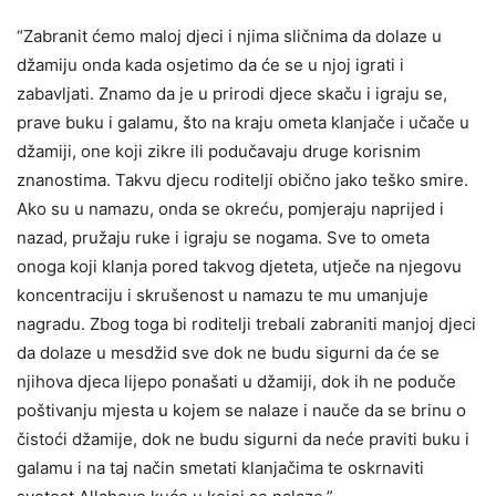
“Zabranit ćemo maloj djeci i njima sličnima da dolaze u
džamiju onda kada osjetimo da će se u njoj igrati i
zabavljati. Znamo da je u prirodi djece skaču i igraju se,
prave buku i galamu, što na kraju ometa klanjače i učače u
džamiji, one koji zikre ili podučavaju druge korisnim
znanostima. Takvu djecu roditelji obično jako teško smire.
Ako su u namazu, onda se okreću, pomjeraju naprijed i
nazad, pružaju ruke i igraju se nogama. Sve to ometa
onoga koji klanja pored takvog djeteta, utječe na njegovu
koncentraciju i skrušenost u namazu te mu umanjuje
nagradu. Zbog toga bi roditelji trebali zabraniti manjoj djeci
da dolaze u mesdžid sve dok ne budu sigurni da će se
njihova djeca lijepo ponašati u džamiji, dok ih ne poduče
poštivanju mjesta u kojem se nalaze i nauče da se brinu o
čistoći džamije, dok ne budu sigurni da neće praviti buku i
galamu i na taj način smetati klanjačima te oskrnaviti