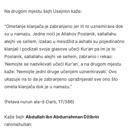
Na drugom mjestu šejh Usejmin kaže:
“Ometanje klanjača je zabranjeno jer ih to uznemirava dok
su u namazu. Jedne noći je Allahov Poslanik, sallallahu
alejhi ve sellem, izašao u mesdžid a ashabi su pojedinačno
klanjali i podizali svoje glasove učeći Kur’an pa im je to
Poslanik, sallallahu alejhi ve sellem, zabranio i rekao:
‘Nemojte se nadvikivati učeći Kur'an’, a na drugom mjestu
kaže: ‘Nemojte jedni druge učenjem uznemiravati.’ Ovo
ukazuje na to da je zabranjeno upražnjavati sve ono što
ometa klanjača dok je u namazu.”
(Fetava nurun ala-d-Darb, 17/386)
Kaže šejh
Abdullah ibn Abdurrahman Džibrin
rahimehullah: