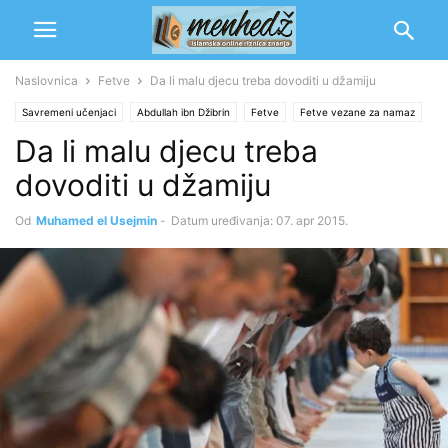
Naslovnica
Fetve
Da li malu djecu treba dovoditi u džamiju
Savremeni učenjaci
Abdullah ibn Džibrin
Fetve
Fetve vezane za namaz
Da li malu djecu treba
Muhamed b. Salih el-Usejmin
dovoditi u džamiju
Od
Muhamed el Usejmin
-
Datum uređivanja: 07. apr 2015.