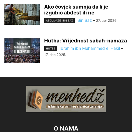
Ako čovjek sumnja da li je
izgubio abdest ili ne
Bin Baz
-
27. apr 2026.
ABDUL-AZIZ BIN BAZ
Hutba: Vrijednost sabah-namaza
Ibrahim ibn Muhammed el Hakil
-
HUTBE
17. dec 2025.
O NAMA