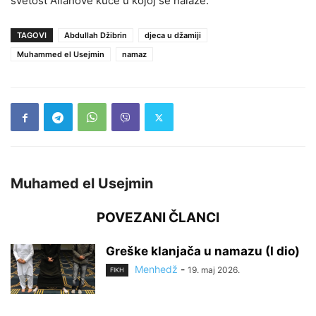
svetost Allahove kuće u kojoj se nalaze.”
TAGOVI
Abdullah Džibrin
djeca u džamiji
Muhammed el Usejmin
namaz
Muhamed el Usejmin
POVEZANI ČLANCI
Greške klanjača u namazu (I dio)
Menhedž
-
19. maj 2026.
FIKH