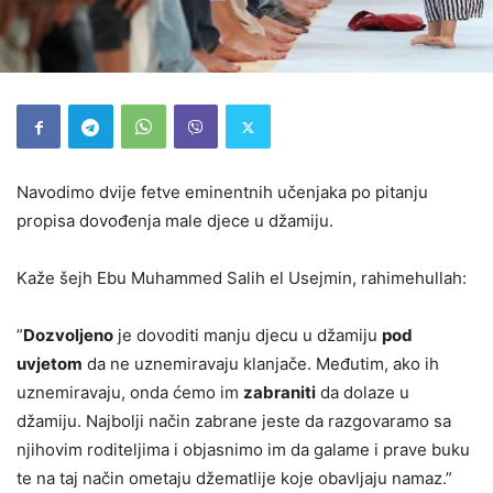
Navodimo dvije fetve eminentnih učenjaka po pitanju
propisa dovođenja male djece u džamiju.
Kaže šejh Ebu Muhammed Salih el Usejmin, rahimehullah:
”
Dozvoljeno
je dovoditi manju djecu u džamiju
pod
uvjetom
da ne uznemiravaju klanjače. Međutim, ako ih
uznemiravaju, onda ćemo im
zabraniti
da dolaze u
džamiju. Najbolji način zabrane jeste da razgovaramo sa
njihovim roditeljima i objasnimo im da galame i prave buku
te na taj način ometaju džematlije koje obavljaju namaz.”