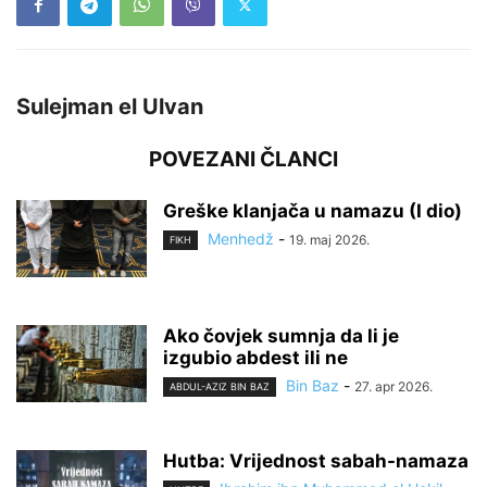
Sulejman el Ulvan
POVEZANI ČLANCI
Greške klanjača u namazu (I dio)
Menhedž
-
19. maj 2026.
FIKH
Ako čovjek sumnja da li je
izgubio abdest ili ne
Bin Baz
-
27. apr 2026.
ABDUL-AZIZ BIN BAZ
Hutba: Vrijednost sabah-namaza