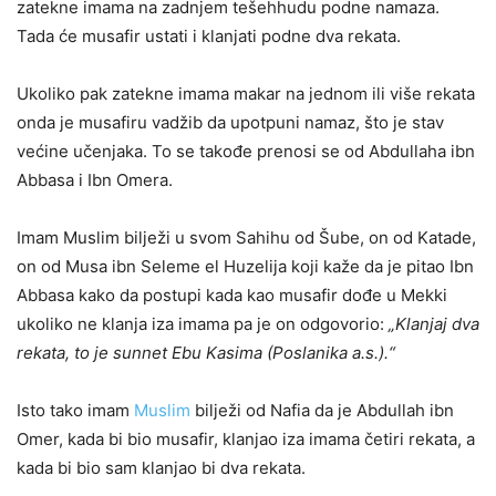
zatekne imama na zadnjem tešehhudu podne namaza.
Tada će musafir ustati i klanjati podne dva rekata.
Ukoliko pak zatekne imama makar na jednom ili više rekata
onda je musafiru vadžib da upotpuni namaz, što je stav
većine učenjaka. To se takođe prenosi se od Abdullaha ibn
Abbasa i Ibn Omera.
Imam Muslim bilježi u svom Sahihu od Šube, on od Katade,
on od Musa ibn Seleme el Huzelija koji kaže da je pitao Ibn
Abbasa kako da postupi kada kao musafir dođe u Mekki
ukoliko ne klanja iza imama pa je on odgovorio:
„Klanjaj dva
rekata, to je sunnet Ebu Kasima (Poslanika a.s.).“
Isto tako imam
Muslim
bilježi od Nafia da je Abdullah ibn
Omer, kada bi bio musafir, klanjao iza imama četiri rekata, a
kada bi bio sam klanjao bi dva rekata.