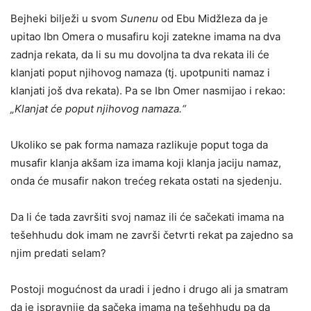
Bejheki bilježi u svom
Sunenu
od Ebu Midžleza da je
upitao Ibn Omera o musafiru koji zatekne imama na dva
zadnja rekata, da li su mu dovoljna ta dva rekata ili će
klanjati poput njihovog namaza (tj. upotpuniti namaz i
klanjati još dva rekata). Pa se Ibn Omer nasmijao i rekao:
„Klanjat će poput njihovog namaza.“
Ukoliko se pak forma namaza razlikuje poput toga da
musafir klanja akšam iza imama koji klanja jaciju namaz,
onda će musafir nakon trećeg rekata ostati na sjedenju.
Da li će tada završiti svoj namaz ili će sačekati imama na
tešehhudu dok imam ne završi četvrti rekat pa zajedno sa
njim predati selam?
Postoji mogućnost da uradi i jedno i drugo ali ja smatram
da je ispravnije da sačeka imama na tešehhudu pa da