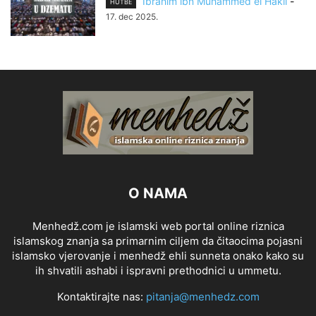
Ibrahim ibn Muhammed el Hakil
-
HUTBE
17. dec 2025.
O NAMA
Menhedž.com je islamski web portal online riznica
islamskog znanja sa primarnim ciljem da čitaocima pojasni
islamsko vjerovanje i menhedž ehli sunneta onako kako su
ih shvatili ashabi i ispravni prethodnici u ummetu.
Kontaktirajte nas:
pitanja@menhedz.com