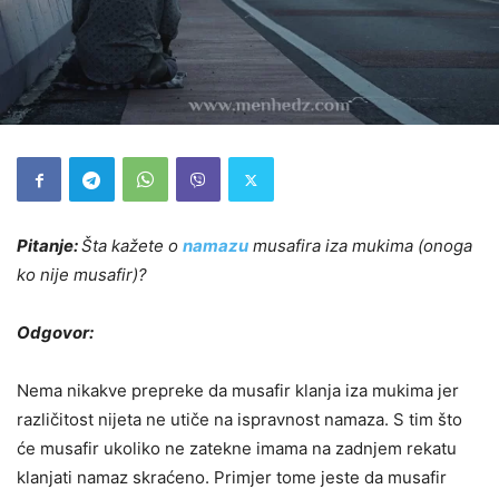
Pitanje:
Šta kažete o
namazu
musafira iza mukima (onoga
ko nije musafir)?
Odgovor:
Nema nikakve prepreke da musafir klanja iza mukima jer
različitost nijeta ne utiče na ispravnost namaza. S tim što
će musafir ukoliko ne zatekne imama na zadnjem rekatu
klanjati namaz skraćeno. Primjer tome jeste da musafir