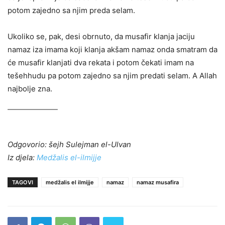
potom zajedno sa njim preda selam.
Ukoliko se, pak, desi obrnuto, da musafir klanja jaciju
namaz iza imama koji klanja akšam namaz onda smatram da
će musafir klanjati dva rekata i potom čekati imam na
tešehhudu pa potom zajedno sa njim predati selam. A Allah
najbolje zna.
Odgovorio: šejh Sulejman el-Ulvan
Iz djela:
Medžalis el-ilmijje
TAGOVI
medžalis el ilmijje
namaz
namaz musafira