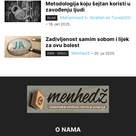
Metodologija koju šejtan koristi u
zavođenju ljudi
Muhammed b. Ibrahim et-Tuvejdžiri
ISLAM
-
18. okt 2025.
Zadivljenost samim sobom i lijek
za ovu bolest
Menhedž
-
20. jul 2025.
EDEB - ODGOJ
O NAMA