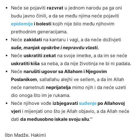
Neće se pojaviti
razvrat
u jednom narodu pa ga oni
budu javno činili, a da se među njima neće pojaviti
epidemije
i bolesti
kojih nije bilo među njihovim
prethodnim generacijama.
Neće
zakidati
na kantaru i vagi, a da neće doživjeti
suše, manjak opskrbe i nepravdu vlasti.
Neće
uskratiti zekat
na svoje imetke, a da im se neće
uskratiti kiša
sa neba, a da nije životinja ne bi ni padala.
Neće
narušiti ugovor sa Allahom i Njegovim
Poslanikom
, sallallahu alejhi ve sellem, a da im Allah
neće nametnuti
neprijatelja
mimo njih i da neće uzeti
dio onoga što im je rukama.
Neće njihove vođe
izbjegavati
suđenje
po Allahovoj
vjeri
i mijenjati ono što je Allah objavio, a da Allah neće
dati
da međusobno iskale svoju silu
.'“
(Ibn Madže, Hakim)