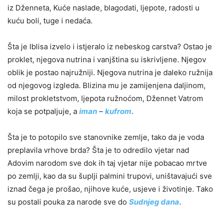
iz Dženneta, Kuće naslade, blagodati, ljepote, radosti u
kuću boli, tuge i nedaća.
Šta je Iblisa izvelo i istjeralo iz nebeskog carstva? Ostao je
proklet, njegova nutrina i vanjština su iskrivljene. Njegov
oblik je postao najružniji. Njegova nutrina je daleko ružnija
od njegovog izgleda. Blizina mu je zamijenjena daljinom,
milost prokletstvom, ljepota ružnoćom, Džennet Vatrom
koja se potpaljuje, a
iman
–
kufrom
.
Šta je to potopilo sve stanovnike zemlje, tako da je voda
preplavila vrhove brda? Šta je to odredilo vjetar nad
Adovim narodom sve dok ih taj vjetar nije pobacao mrtve
po zemlji, kao da su šuplji palmini trupovi, uništavajući sve
iznad čega je prošao, njihove kuće, usjeve i životinje. Tako
su postali pouka za narode sve do
Sudnjeg dana
.