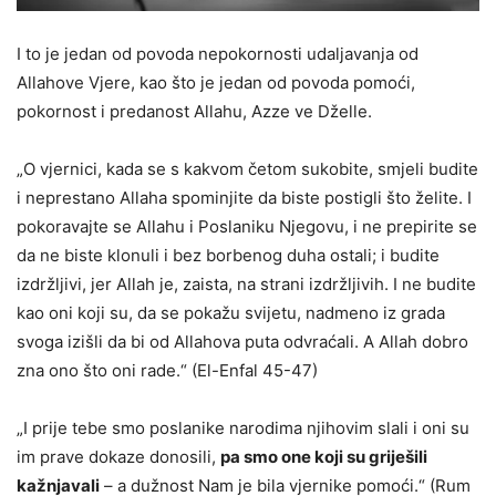
I to je jedan od povoda nepokornosti udaljavanja od
Allahove Vjere, kao što je jedan od povoda pomoći,
pokornost i predanost Allahu, Azze ve Dželle.
„O vjernici, kada se s kakvom četom sukobite, smjeli budite
i neprestano Allaha spominjite da biste postigli što želite. I
pokoravajte se Allahu i Poslaniku Njegovu, i ne prepirite se
da ne biste klonuli i bez borbenog duha ostali; i budite
izdržljivi, jer Allah je, zaista, na strani izdržljivih. I ne budite
kao oni koji su, da se pokažu svijetu, nadmeno iz grada
svoga izišli da bi od Allahova puta odvraćali. A Allah dobro
zna ono što oni rade.“ (El-Enfal 45-47)
„I prije tebe smo poslanike narodima njihovim slali i oni su
im prave dokaze donosili,
pa smo one koji su griješili
kažnjavali
– a dužnost Nam je bila vjernike pomoći.“ (Rum