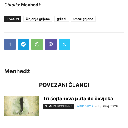
Obrada:
Menhedž
TAGOVI
činjenje grijeha
grijesi
uticaj grijeha
Menhedž
POVEZANI ČLANCI
Tri šejtanova puta do čovjeka
Menhedž
-
18. maj 2026.
ISLAM ZA POČETNIKE