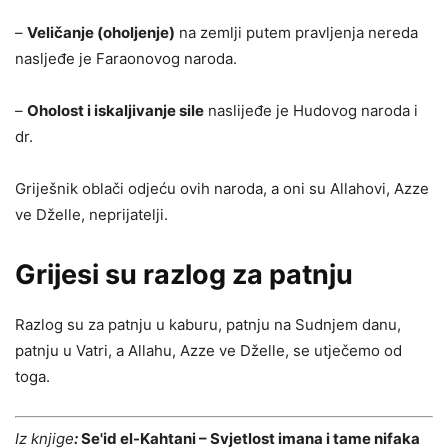
–
Veličanje (oholjenje)
na zemlji putem pravljenja nereda
nasljeđe je Faraonovog naroda.
–
Oholost i iskaljivanje sile
naslijeđe je Hudovog naroda i
dr.
Griješnik oblači odjeću ovih naroda, a oni su Allahovi, Azze
ve Dželle, neprijatelji.
Grijesi su razlog za patnju
Razlog su za patnju u kaburu, patnju na Sudnjem danu,
patnju u Vatri, a Allahu, Azze ve Dželle, se utječemo od
toga.
Iz knjige
:
Se'id el-Kahtani – Svjetlost imana i tame nifaka