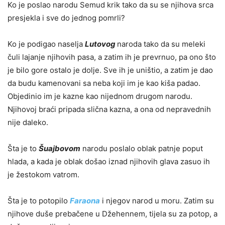
Ko je poslao narodu Semud krik tako da su se njihova srca
presjekla i sve do jednog pomrli?
Ko je podigao naselja
Lutovog
naroda tako da su meleki
čuli lajanje njihovih pasa, a zatim ih je prevrnuo, pa ono što
je bilo gore ostalo je dolje. Sve ih je uništio, a zatim je dao
da budu kamenovani sa neba koji im je kao kiša padao.
Objedinio im je kazne kao nijednom drugom narodu.
Njihovoj braći pripada slična kazna, a ona od nepravednih
nije daleko.
Šta je to
Šuajbovom
narodu poslalo oblak patnje poput
hlada, a kada je oblak došao iznad njihovih glava zasuo ih
je žestokom vatrom.
Šta je to potopilo
Faraona
i njegov narod u moru. Zatim su
njihove duše prebačene u Džehennem, tijela su za potop, a