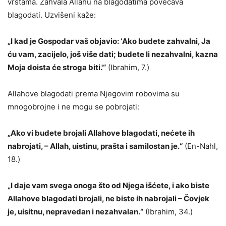
vrstama. Zahvala Allahu na blagodatima povećava
blagodati. Uzvišeni kaže:
„I kad je Gospodar vaš objavio: ‘Ako budete zahvalni, Ja
ću vam, zacijelo, još više dati; budete li nezahvalni, kazna
Moja doista će stroga biti.'“
(Ibrahim, 7.)
Allahove blagodati prema Njegovim robovima su
mnogobrojne i ne mogu se pobrojati:
„Ako vi budete brojali Allahove blagodati, nećete ih
nabrojati, – Allah, uistinu, prašta i samilostan je.“
(En-Nahl,
18.)
„I daje vam svega onoga što od Njega išćete, i ako biste
Allahove blagodati brojali, ne biste ih nabrojali – Čovjek
je, uisitnu, nepravedan i nezahvalan.“
(Ibrahim, 34.)