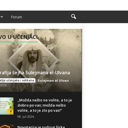
Forum
O U UČENJACI
rafija šejha Sulejmana el-Ulvana
fije učenjaka i velikana
Sulejman el Ulvan
-
 2026.
„Možda nešto ne volite, a to je
dobro po vas; možda nešto
volite, a to je zlo po vas!“
08. jul 2026.
Novotarija je sudrug širka