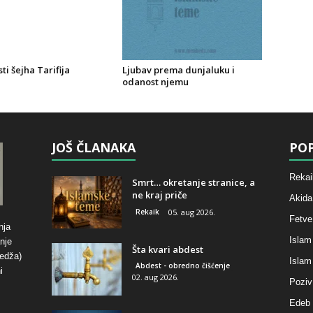
i šejha Tarifija
Ljubav prema dunjaluku i
odanost njemu
JOŠ ČLANAKA
POP
Rekai
Smrt… okretanje stranice, a
ne kraj priče
Akida
Rekaik
05. aug 2026.
Fetve
nja
Islam
nje
Šta kvari abdest
hedža)
Islam
Abdest - obredno čišćenje
i
02. aug 2026.
Poziv
Edeb 