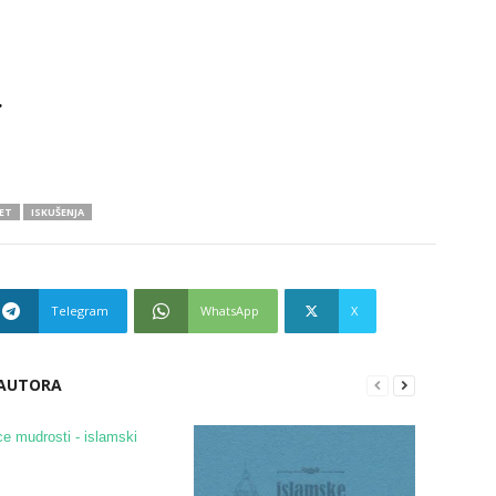
.
ET
ISKUŠENJA
Telegram
WhatsApp
X
 AUTORA