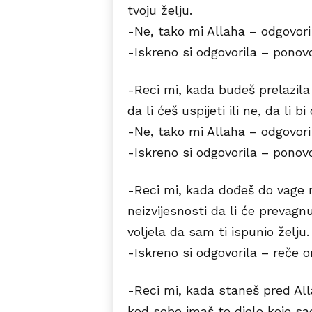
tvoju želju.
-Ne, tako mi Allaha – odgovori
-Iskreno si odgovorila – ponov
-Reci mi, kada budeš prelazila 
da li ćeš uspijeti ili ne, da li 
-Ne, tako mi Allaha – odgovori
-Iskreno si odgovorila – ponov
-Reci mi, kada dođeš do vage na
neizvijesnosti da li će prevagnut
voljela da sam ti ispunio želju
-Iskreno si odgovorila – reče o
-Reci mi, kada staneš pred Alla
kod sebe imaš to djelo koje sad