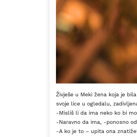
Živješe u Meki žena koja je bila
svoje lice u ogledalu, zadivlj
-Misliš li da ima neko ko bi mo
-Naravno da ima, -ponosno odg
-A ko je to – upita ona znatižel