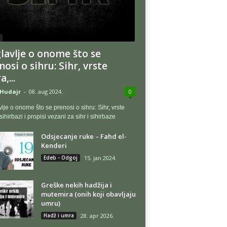
lavlje o onome što se
nosi o sihru: Sihr, vrste
a,...
l Hudajr
-
08. aug 2024.
0
lje o onome što se prenosi o sihru: Sihr, vrste
 sihirbazi i propisi vezani za sihr i sihirbaze
Odsjecanje ruke – Fahd el-
Kenderi
Edeb - Odgoj
15. jan 2024.
Greške nekih hadžija i
mutemira (onih koji obavljaju
umru)
Hadž i umra
28. apr 2026.