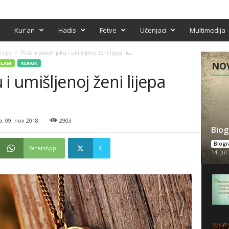
Kur'an
Hadis
Fetve
Učenjaci
Multimedija
zijje
Priča o pobožnjaku i umišljenoj ženi lijepa lica
SLAM
REKAIK
NOV
i umišljenoj ženi lijepa
: 09. nov 2018.
2903
Biog
Biogra
WhatsApp
X
14. jul