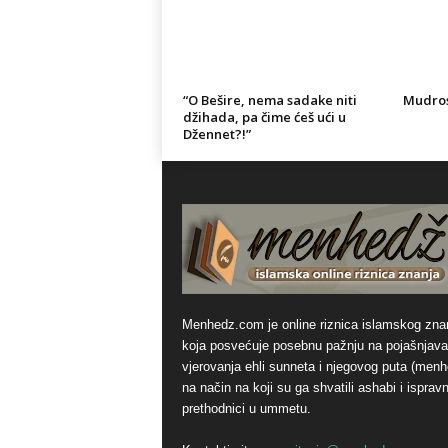
“O Bešire, nema sadake niti
Mudrost
džihada, pa čime ćeš ući u
Džennet?!”
Menhedz.com je online riznica islamskog zna
koja posvećuje posebnu pažnju na pojašnjava
vjerovanja ehli sunneta i njegovog puta (men
na način na koji su ga shvatili ashabi i ispravn
prethodnici u ummetu.