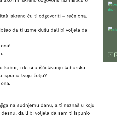
a ako mi iskreno odgovoriš razmisliću o
aš iskreno ću ti odgovoriti – reče ona.
ošao da ti uzme dušu dali bi voljela da
 ona!
n.
u kabur, i da si u iščekivanju kaburska
ti ispunio tvoju želju?
 ona.
jiga na sudnjemu danu, a ti neznaš u koju
u desnu, da li bi voljela da sam ti ispunio