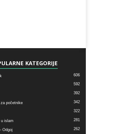
ULARNE KATEGORIJE
606
k
592
392
342
 za početnike
322
281
 u islam
262
- Odgoj