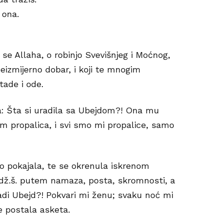
 ona.
j se Allaha, o robinjo Svevišnjeg i Moćnog,
neizmijerno dobar, i koji te mnogim
ade i ode.
a: Šta si uradila sa Ubejdom?! Ona mu
 sam propalica, i svi smo mi propalice, samo
o pokajala, te se okrenula iskrenom
 dž.š. putem namaza, posta, skromnosti, a
adi Ubejd?! Pokvari mi ženu; svaku noć mi
je postala asketa.