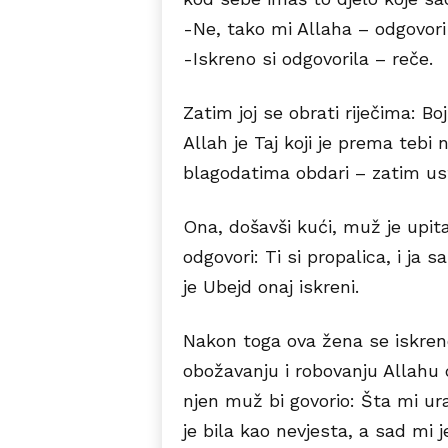
-Ne, tako mi Allaha – odgovori
-Iskreno si odgovorila – reče.
Zatim joj se obrati riječima: Bo
Allah je Taj koji je prema tebi 
blagodatima obdari – zatim ust
Ona, došavši kući, muž je upit
odgovori: Ti si propalica, i ja
je Ubejd onaj iskreni.
Nakon toga ova žena se iskren
obožavanju i robovanju Allahu
njen muž bi govorio: Šta mi ur
je bila kao nevjesta, a sad mi 