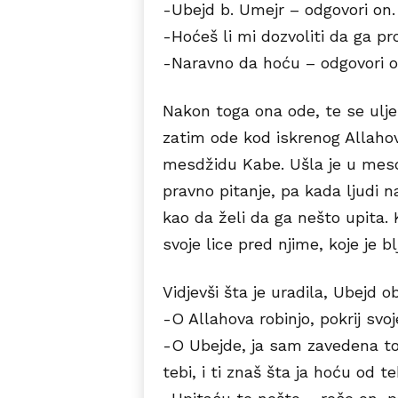
-Ubejd b. Umejr – odgovori on.
-Hoćeš li mi dozvoliti da ga p
-Naravno da hoću – odgovori o
Nakon toga ona ode, te se ulje
zatim ode kod iskrenog Allahov
mesdžidu Kabe. Ušla je u mesdž
pravno pitanje, pa kada ljudi 
kao da želi da ga nešto upita. 
svoje lice pred njime, koje je b
Vidjevši šta je uradila, Ubejd ob
-O Allahova robinjo, pokrij svoje
-O Ubejde, ja sam zavedena to
tebi, i ti znaš šta ja hoću od t