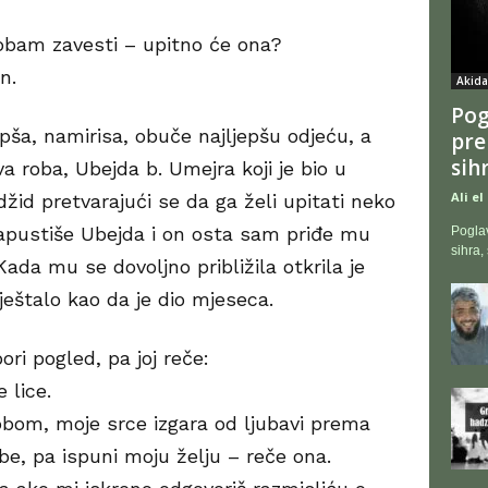
robam zavesti – upitno će ona?
n.
Akida
Pog
pša, namirisa, obuče najljepšu odjeću, a
pre
sihr
a roba, Ubejda b. Umejra koji je bio u
Ali e
id pretvarajući se da ga želi upitati neko
napustiše Ubejda i on osta sam priđe mu
Poglav
sihra,
Kada mu se dovoljno približila otkrila je
lještalo kao da je dio mjeseca.
ori pogled, pa joj reče:
 lice.
bom, moje srce izgara od ljubavi prema
ebe, pa ispuni moju želju – reče ona.