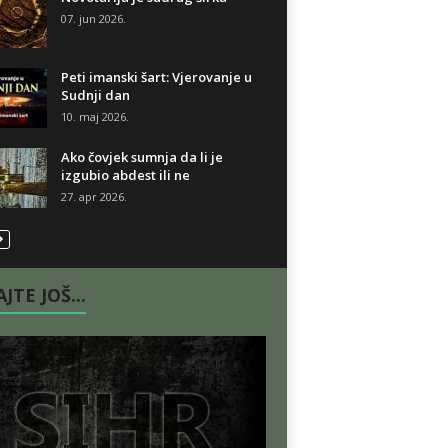
07. jun 2026.
Peti imanski šart: Vjerovanje u
Sudnji dan
10. maj 2026.
Ako čovjek sumnja da li je
izgubio abdest ili ne
27. apr 2026.
JTE JOŠ...