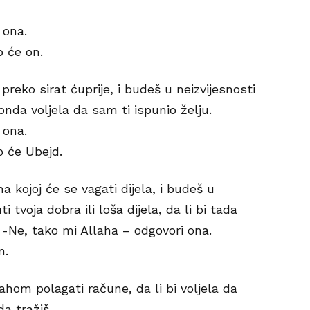
 ona.
o će on.
preko sirat ćuprije, i budeš u neizvijesnosti
bi onda voljela da sam ti ispunio želju.
 ona.
o će Ubejd.
 kojoj će se vagati dijela, i budeš u
i tvoja dobra ili loša dijela, da li bi tada
. -Ne, tako mi Allaha – odgovori ona.
n.
hom polagati račune, da li bi voljela da
a tražiš.