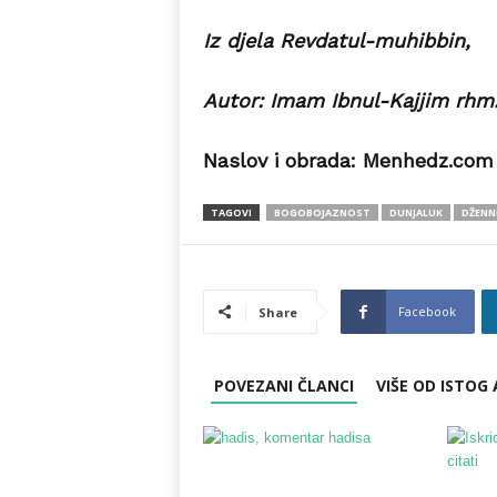
Iz djela Revdatul-muhibbin,
Autor: Imam Ibnul-Kajjim rhm
Naslov i obrada: Menhedz.com
TAGOVI
BOGOBOJAZNOST
DUNJALUK
DŽENN
Facebook
Share
POVEZANI ČLANCI
VIŠE OD ISTOG