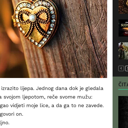
ČITA
 izrazito lijepa. Jednog dana dok je gledala
ena svojom ljepotom, reče svome mužu:
gao vidjeti moje lice, a da ga to ne zavede.
ovori on.
jno.