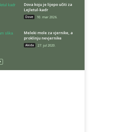
Dova koju je lijepo učiti za
Lejletul-kadr
Dove
10. mar 2026.
Meleki mole za vjernike, a
proklinju nevjernike
Akida
27. jul 2020.