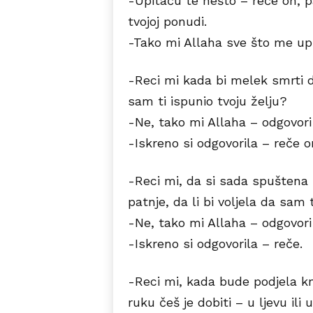
-Upitaću te nešto – reče on, p
tvojoj ponudi.
-Tako mi Allaha sve što me upit
-Reci mi kada bi melek smrti d
sam ti ispunio tvoju želju?
-Ne, tako mi Allaha – odgovori
-Iskreno si odgovorila – reče o
-Reci mi, da si sada spuštena 
patnje, da li bi voljela da sam 
-Ne, tako mi Allaha – odgovori
-Iskreno si odgovorila – reče.
-Reci mi, kada bude podjela kn
ruku češ je dobiti – u ljevu ili 