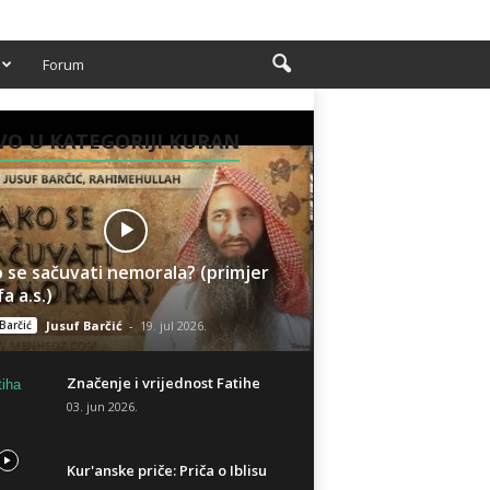
Forum
O U KATEGORIJI KURAN
 se sačuvati nemorala? (primjer
a a.s.)
Barčić
Jusuf Barčić
-
19. jul 2026.
Značenje i vrijednost Fatihe
03. jun 2026.
Kur'anske priče: Priča o Iblisu