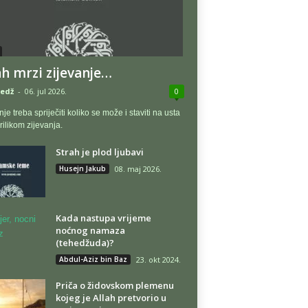
ah mrzi zijevanje…
edž
-
06. jul 2026.
0
nje treba spriječiti koliko se može i staviti na usta
rilikom zijevanja.
Strah je plod ljubavi
Husejn Jakub
08. maj 2026.
Kada nastupa vrijeme
noćnog namaza
(tehedžuda)?
Abdul-Aziz bin Baz
23. okt 2024.
Priča o židovskom plemenu
kojeg je Allah pretvorio u