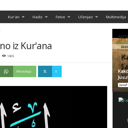
Kur'an
Hadis
Fetve
Učenjaci
Multimedija
a
NOV
eno iz Kur'ana
1406
Kako
WhatsApp
X
Jusuf
Jusuf 