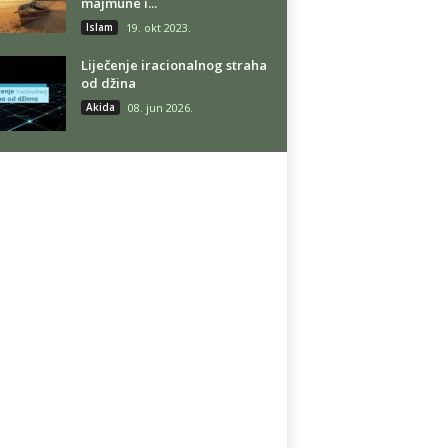
majmune i...
Islam
19. okt 2023.
Liječenje iracionalnog straha
od džina
Akida
08. jun 2026.