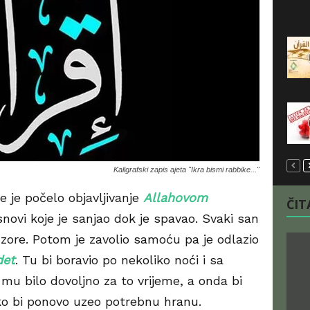
Kaligrafski zapis ajeta "Ikra bismi rabbike..."
me je počelo objavljivanje
Allahovom
ČITA
ti snovi koje je sanjao dok je spavao. Svaki san
t zore. Potom je zavolio samoću pa je odlazio
det
. Tu bi boravio po nekoliko noći i sa
mu bilo dovoljno za to vrijeme, a onda bi
ako bi ponovo uzeo potrebnu hranu.