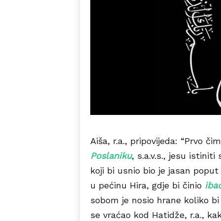
Aiša, r.a., pripovijeda: “Prvo či
Poslaniku
, s.a.v.s., jesu istini
koji bi usnio bio je jasan popu
u pećinu Hira, gdje bi činio
iba
sobom je nosio hrane koliko bi 
se vraćao kod Hatidže, r.a., k