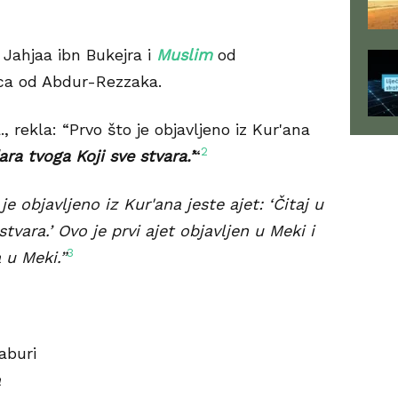
 Jahjaa ibn Bukejra i
Muslim
od
ca od Abdur-Rezzaka.
a., rekla: “Prvo što je objavljeno iz Kur'ana
2
ra tvoga Koji sve stvara.’
“
je objavljeno iz Kur'ana jeste ajet: ‘Čitaj u
vara.’ Ovo je prvi ajet objavljen u Meki i
3
 u Meki.”
aburi
a