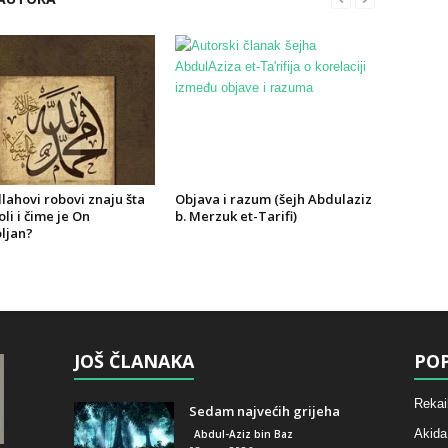
lahovi robovi znaju šta
Objava i razum (šejh Abdulaziz
oli i čime je On
b. Merzuk et-Tarifi)
ljan?
JOŠ ČLANAKA
POP
Rekai
Sedam najvećih grijeha
Akida
Abdul-Aziz bin Baz