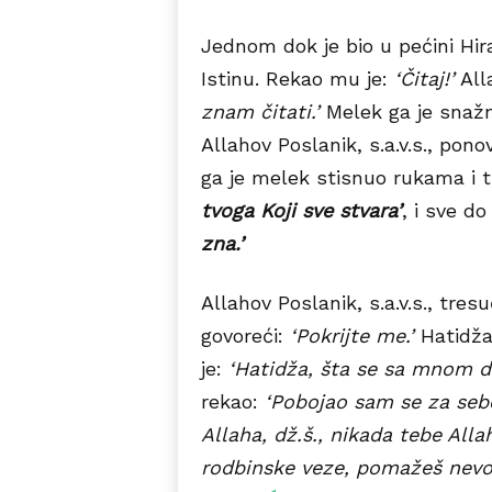
Jednom dok je bio u pećini Hir
Istinu. Rekao mu je:
‘Čitaj!’
Alla
znam čitati.’
Melek ga je snaž
Allahov Poslanik, s.a.v.s., pono
ga je melek stisnuo rukama i t
tvoga Koji sve stvara’
, i sve do 
zna.’
Allahov Poslanik, s.a.v.s., tres
govoreći:
‘Pokrijte me.’
Hatidža,
je:
‘Hatidža, šta se sa mnom d
rekao:
‘Pobojao sam se za sebe
Allaha, dž.š., nikada tebe Allah
rodbinske veze, pomažeš nevol