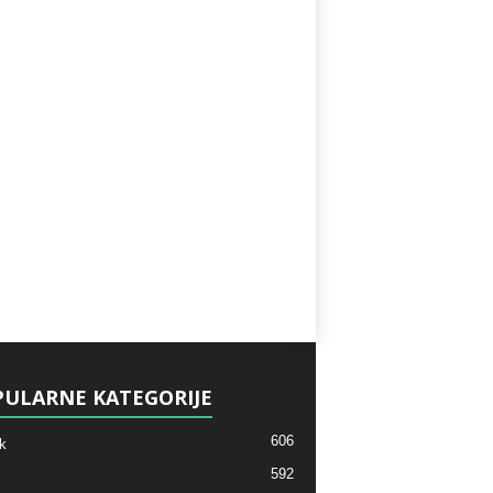
ULARNE KATEGORIJE
606
k
592