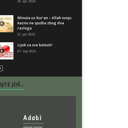
20. apr 2026.
Minuta uz Kur’an – Allah svoju
kaznu ne spušta zbog dva
razloga
22. jan 2026.
Lijek za sve bolesti!
07. sep 2025.
JTE JOŠ...