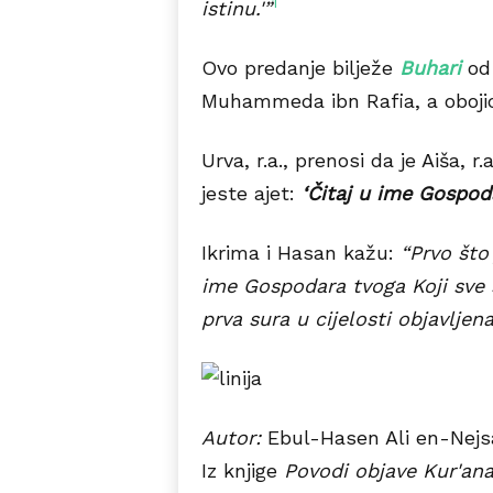
1
istinu.'”
Ovo predanje bilježe
Buhari
od
Muhammeda ibn Rafia, a oboji
Urva, r.a., prenosi da je Aiša, r.
jeste ajet:
‘Čitaj u ime Gospoda
Ikrima i Hasan kažu:
“Prvo što 
ime Gospodara tvoga Koji sve st
prva sura u cijelosti objavljena
Autor:
Ebul-Hasen Ali en-Nejs
Iz knjige
Povodi objave Kur'an