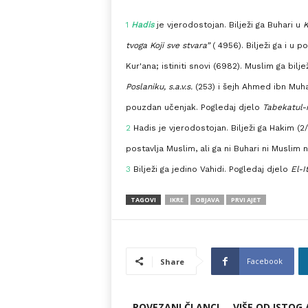
1
Hadis
je vjerodostojan. Bilježi ga Buhari u
K
tvoga Koji sve stvara”
( 4956). Bilježi ga i u 
Kur'ana; istiniti snovi (6982). Muslim ga bilje
Poslaniku, s.a.v.s.
(253) i šejh Ahmed ibn Muha
pouzdan učenjak. Pogledaj djelo
Tabekatul-
2
Hadis je vjerodostojan. Bilježi ga Hakim (2
postavlja Muslim, ali ga ni Buhari ni Muslim n
3
Bilježi ga jedino Vahidi. Pogledaj djelo
El-I
TAGOVI
IKRE
OBJAVA
PRVI AJET
Facebook
Share
POVEZANI ČLANCI
VIŠE OD ISTOG