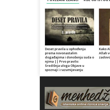
Deset pravila u ophođenju
Kako Al
prema novonastalim
Allah v
događajima i donošenju suda o
zadovo
njima || Prvo pravilo:
Središnja uloga Objave u
spoznaji i razumijevanju