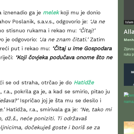
a iznenadio ga je
melek
koji mu je donio
hov Poslanik, s.a.v.s., odgovorio je:
‘Ja ne
Islam
no stisnuo rukama i rekao mu:
‘Čitaj!’
All
vo je odgovorio:
‘Ja ne znam čitati.’
Zatim
Menh
reći put i rekao mu:
‘Čitaj u ime Gospodara
Zijeva
ruku p
riječi:
‘Koji čovjeka podučava onome što ne
ući se od straha, otrčao je do
Hatidže
 r.a., pokrila ga je, a kad se smirio, pitao ju
ešava?’
Ispričao joj je šta mu se desilo i
.’
Hatidža, r.a., smirivala ga je:
‘Ne, tako mi
, dž.š., neće poniziti. Ti održavaš
jnicima, dočekuješ goste i boriš se za