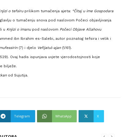
njizi o tefsiru
prilikom tumačenja ajeta:
“Čitaj u ime Gospodara
poglavlju o tumačenju snova pod naslovom Počeci objavljivanja
ži u
Knjizi o imanu
pod naslovom
Počeci Objave Allahovu
mmed ibn Ibrahim es-Salebi, autor poznatog tefsira i velik i
mufessirin
(7) i djelo
Vefijatul-ajan
(1/61).
/529). Ovaj hadis ispunjava uvjete vjerodostojnosti koje
e bilježe.
tkan
od Sujutija.
Telegram
WhatsApp
X
 AUTORA