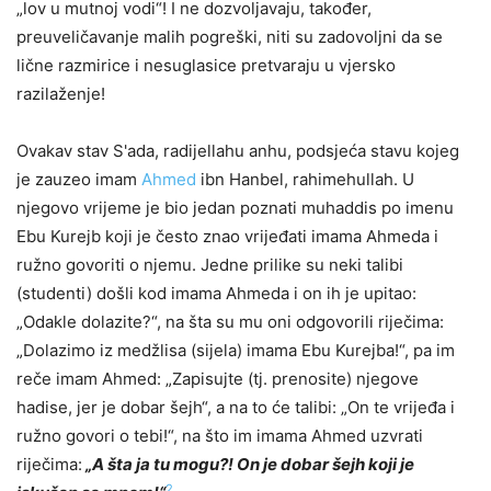
„lov u mutnoj vodi“! I ne dozvoljavaju, također,
preuveličavanje malih pogreški, niti su zadovoljni da se
lične razmirice i nesuglasice pretvaraju u vjersko
razilaženje!
Ovakav stav S'ada, radijellahu anhu, podsjeća stavu kojeg
je zauzeo imam
Ahmed
ibn Hanbel, rahimehullah. U
njegovo vrijeme je bio jedan poznati muhaddis po imenu
Ebu Kurejb koji je često znao vrijeđati imama Ahmeda i
ružno govoriti o njemu. Jedne prilike su neki talibi
(studenti) došli kod imama Ahmeda i on ih je upitao:
„Odakle dolazite?“, na šta su mu oni odgovorili riječima:
„Dolazimo iz medžlisa (sijela) imama Ebu Kurejba!“, pa im
reče imam Ahmed: „Zapisujte (tj. prenosite) njegove
hadise, jer je dobar šejh“, a na to će talibi: „On te vrijeđa i
ružno govori o tebi!“, na što im imama Ahmed uzvrati
riječima:
„A šta ja tu mogu?! On je dobar šejh koji je
2