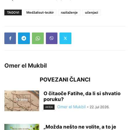
TAGOVI
Medžalisut-tezkir
razilaženje
učenjaci
Omer el Mukbil
POVEZANI ČLANCI
O čitaoče Fatihe, da li si shvatio
poruku?
Omer el Mukbil
-
22. jul 2026.
AKIDA
„Možda nešto ne volite, a to je