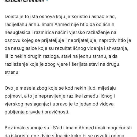
iskušan sa mnom!“
Doista je to ista osnova koju je koristio i ashab S'ad,
radijellahu anhu. Imam Ahmed nije htio da od ličnih
nesuglasica i razmirica načini vjersko razilaženje na
osnovu kojeg se prijateljuje i neprijateljuje, naprotiv htio je
da nesuglasice koje su rezultat ličnog viđenja i shvatanja,
ili iz nekih drugih razloga, stavi na jednu stranu, a da
razilaženje koje je zbog vjere i šerijata stavi na drugu
stranu.
Ovo je mesela zbog koje se kod nekih ljudi miješaju
pojmovi, a to je nepravljenje razlike između ličnog i
vjerskog neslaganja; i upravo je to jedan od vidova
gubljenja pravde i pravičnosti.
Bez imalo sumnje su i S'ad i imam Ahmed imali mogućnosti
da iskoriste one dvije situacije kako bi se osvetili onima