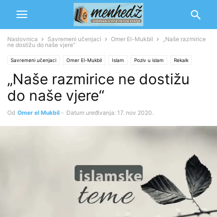
Naslovnica
Savremeni učenjaci
Omer El-Mukbil
„Naše razmirice
ne dostižu do naše vjere“
Savremeni učenjaci
Omer El-Mukbil
Islam
Poziv u islam
Rekaik
„Naše razmirice ne dostižu
Šerijat
Savremena pitanja
do naše vjere“
Od
Omer el Mukbil
-
Datum uređivanja: 17. nov 2020.