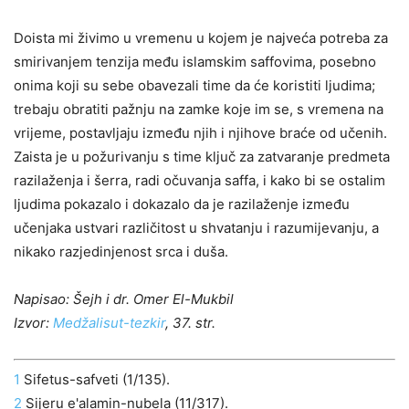
Doista mi živimo u vremenu u kojem je najveća potreba za
smirivanjem tenzija među islamskim saffovima, posebno
onima koji su sebe obavezali time da će koristiti ljudima;
trebaju obratiti pažnju na zamke koje im se, s vremena na
vrijeme, postavljaju između njih i njihove braće od učenih.
Zaista je u požurivanju s time ključ za zatvaranje predmeta
razilaženja i šerra, radi očuvanja saffa, i kako bi se ostalim
ljudima pokazalo i dokazalo da je razilaženje između
učenjaka ustvari različitost u shvatanju i razumijevanju, a
nikako razjedinjenost srca i duša.
Napisao: Šejh i dr. Omer El-Mukbil
Izvor:
Medžalisut-tezkir
, 37. str.
1
Sifetus-safveti (1/135).
2
Sijeru e'alamin-nubela (11/317).