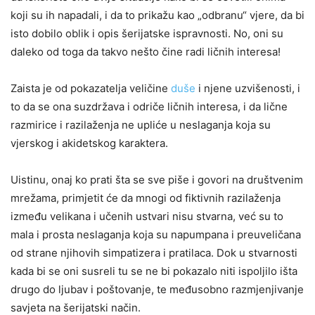
koji su ih napadali, i da to prikažu kao „odbranu“ vjere, da bi
isto dobilo oblik i opis šerijatske ispravnosti. No, oni su
daleko od toga da takvo nešto čine radi ličnih interesa!
Zaista je od pokazatelja veličine
duše
i njene uzvišenosti, i
to da se ona suzdržava i odriče ličnih interesa, i da lične
razmirice i razilaženja ne upliće u neslaganja koja su
vjerskog i akidetskog karaktera.
Uistinu, onaj ko prati šta se sve piše i govori na društvenim
mrežama, primjetit će da mnogi od fiktivnih razilaženja
između velikana i učenih ustvari nisu stvarna, već su to
mala i prosta neslaganja koja su napumpana i preuveličana
od strane njihovih simpatizera i pratilaca. Dok u stvarnosti
kada bi se oni susreli tu se ne bi pokazalo niti ispoljilo išta
drugo do ljubav i poštovanje, te međusobno razmjenjivanje
savjeta na šerijatski način.