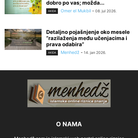
dobro po vas; možda...
Omer el Mukbil
-
08. jul 2026.
AKIDA
Detaljno pojašnjenje oko mesele
”razilaženja među učenjacima i
prava odabira”
Menhedž
-
14. jan 2026.
AKIDA
O NAMA