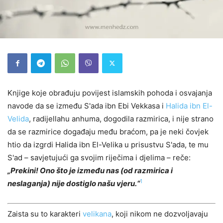
Knjige koje obrađuju povijest islamskih pohoda i osvajanja
navode da se između S'ada ibn Ebi Vekkasa i
Halida ibn El-
Velida
, radijellahu anhuma, dogodila razmirica, i nije strano
da se razmirice događaju među braćom, pa je neki čovjek
htio da izgrdi Halida ibn El-Velika u prisustvu S'ada, te mu
S'ad – savjetujući ga svojim riječima i djelima – reče:
„Prekini! Ono što je između nas (od razmirica i
1
neslaganja) nije dostiglo našu vjeru.“
Zaista su to karakteri
velikana
, koji nikom ne dozvoljavaju