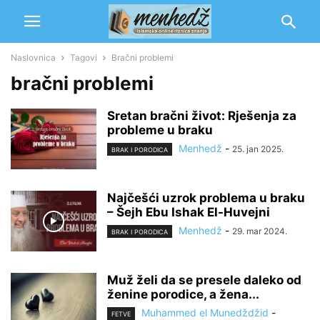
Naslovnica
Tagovi
Bračni problemi
bračni problemi
Sretan bračni život: Rješenja za
probleme u braku
Menhedž
-
25. jan 2025.
BRAK I PORODICA
Najčešći uzrok problema u braku
– Šejh Ebu Ishak El-Huvejni
Menhedž
-
29. mar 2024.
BRAK I PORODICA
Muž želi da se presele daleko od
ženine porodice, a žena...
Muhammed el Munedždžid
-
FETVE