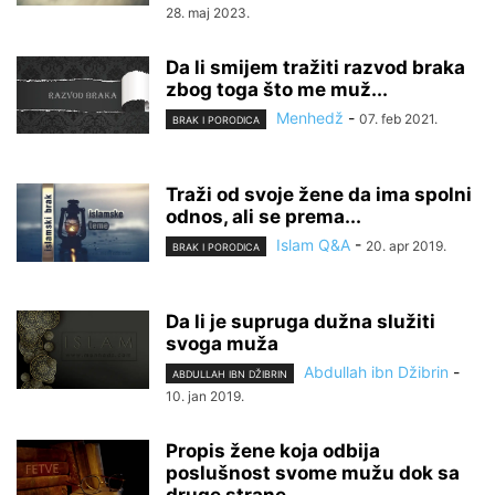
28. maj 2023.
Da li smijem tražiti razvod braka
zbog toga što me muž...
Menhedž
-
07. feb 2021.
BRAK I PORODICA
Traži od svoje žene da ima spolni
odnos, ali se prema...
Islam Q&A
-
20. apr 2019.
BRAK I PORODICA
Da li je supruga dužna služiti
svoga muža
Abdullah ibn Džibrin
-
ABDULLAH IBN DŽIBRIN
10. jan 2019.
Propis žene koja odbija
poslušnost svome mužu dok sa