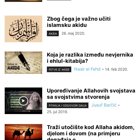
Zbog čega je važno učiti
islamsku akidu
26. maj 2020.
AKIDA
Koja je razlika između nevjernika
i ehlul-kitabija?
Nasir el Fehd
-
14. feb 2020.
FETVE IZ AKIDE
Upoređivanje Allahovih svojstava
sa svojstvima stvorenja
Jusuf Barčić
-
PITANJA I ODGOVORI DAIJA
25. jul 2019.
Traži utočište kod Allaha akidom,
djelom i dovom (na primjeru
događaja o...