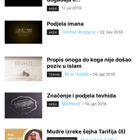
17. jul 2019.
AKIDA
Podjela imana
Tewhid Blogspot
-
22. nov 2018.
AKIDA
Propis onoga do koga nije došao
poziv u islam
Ali el Hudajr
-
06. apr 2018.
TEWHID
Značenje i podjela tevhida
Menhedž
-
10. jan 2018.
AKIDA
Mudre izreke šejha Tarifija (II)
Abdul-Aziz Tarifi
-