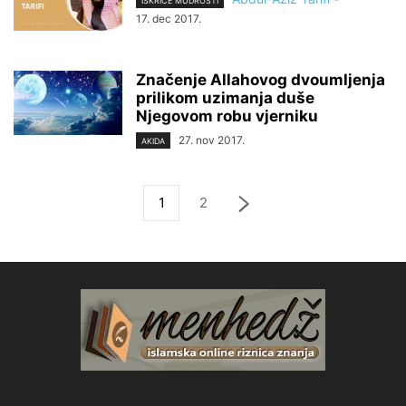
ISKRICE MUDROSTI
17. dec 2017.
Značenje Allahovog dvoumljenja
prilikom uzimanja duše
Njegovom robu vjerniku
27. nov 2017.
AKIDA
1
2