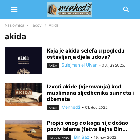
Naslovnica
Tagovi
Akida
akida
Koja je akida selefa u pogledu
ostavljanja djela udova?
Sulejman el Ulvan
-
03. jun 2025.
AKIDA
Izvori akide (vjerovanja) kod
muslimana sljedbenika sunneta i
džemata
Menhedž
-
01. dec 2022.
AKIDA
Propis onog do koga nije došao
poziv islama (fetva šejha Bin...
Bin Baz
-
19. nov 2022.
FETVE IZ AKIDE