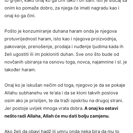
to grijeh, kako onaj ko ga čini tako i on sam. Isti je slučaj sa
onim ko pomaže dobro, za njega će imati nagradu kao i
onaj ko ga čini.
Pošto je konzumiranje duhana haram onda je njegova
protuvrijednost haram, isto kao i njegova proizvodnja,
pakovanje, prenošenje, prodaja i nuđenje ljudima kada ih
želi ugostiti ili im pokloniti duhan. Sve ono što bude od
novčanih ubiranja na osnovu toga, novca, najamnine i sl. je
također haram.
Onaj ko je iskušan nečim od toga, njegovo je da se pokaje
Allahu subhanehu ve te'ala i da se kloni takvih poslova
osim ako je prisiljen, te da traži opskrbu na drugoj strani.
Jer postoje uvijek mnoga vrata dobra.
A onaj ko ostavi
nešto radi Allaha, Allah će mu dati bolju zamjenu.
Ako želi da obavi hadž ili umru onda neka bira da mu to