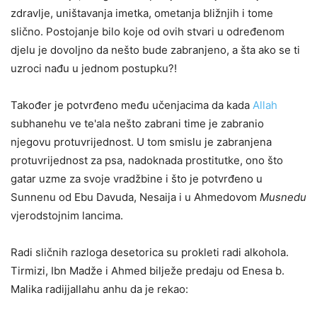
zdravlje, uništavanja imetka, ometanja bližnjih i tome
slično. Postojanje bilo koje od ovih stvari u određenom
djelu je dovoljno da nešto bude zabranjeno, a šta ako se ti
uzroci nađu u jednom postupku?!
Također je potvrđeno među učenjacima da kada
Allah
subhanehu ve te'ala nešto zabrani time je zabranio
njegovu protuvrijednost. U tom smislu je zabranjena
protuvrijednost za psa, nadoknada prostitutke, ono što
gatar uzme za svoje vradžbine i što je potvrđeno u
Sunnenu od Ebu Davuda, Nesaija i u Ahmedovom
Musnedu
vjerodstojnim lancima.
Radi sličnih razloga desetorica su prokleti radi alkohola.
Tirmizi, Ibn Madže i Ahmed bilježe predaju od Enesa b.
Malika radijjallahu anhu da je rekao: