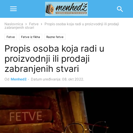
Naslovnica
Fetve
Propis osoba koja radi u proizvodnji ili prodaji
zabranjenih stvari
Fetve
Fetve iz fikha
Razne fetve
Propis osoba koja radi u
proizvodnji ili prodaji
zabranjenih stvari
Od
Menhedž
-
Datum uređivanja: 08. okt 2022.