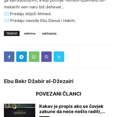
ga vjerodostojnim, a koji počinje:
Huffetil-džennetu bil-
mekarihi ven-naru biš-šehevat…
[2]
Predaju bilježi Ahmed.
[3]
Predaju navode Ebu Davud i Hakim.
TAGOVI
zakletva
zaklinjanje
Ebu Bekr Džabir el-Džezairi
POVEZANI ČLANCI
Kakav je propis ako se čovjek
zakune da neće nešto raditi,...