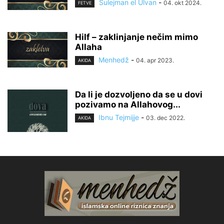
Sulejman el Ulvan
-
04. okt 2024.
FETVE
Hilf – zaklinjanje nečim mimo
Allaha
Menhedž
-
04. apr 2023.
AKIDA
Da li je dozvoljeno da se u dovi
pozivamo na Allahovog...
Ibnu Tejmijje
-
03. dec 2022.
AKIDA