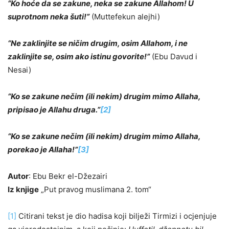
“Ko hoće da se zakune, neka se zakune Allahom! U
suprotnom neka šuti!”
(Muttefekun alejhi)
“Ne zaklinjite se ničim drugim, osim Allahom, i ne
zaklinjite se, osim ako istinu govorite!”
(Ebu Davud i
Nesai)
“Ko se zakune nečim (ili nekim) drugim mimo Allaha,
pripisao je Allahu druga.”
[2]
“Ko se zakune nečim (ili nekim) drugim mimo Allaha,
porekao je Allaha!”
[3]
Autor
: Ebu Bekr el-Džezairi
Iz knjige
„Put pravog muslimana 2. tom“
[1]
Citirani tekst je dio hadisa koji bilježi Tirmizi i ocjenjuje