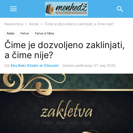
Naslovnica
Akida
Čime je dozvoljeno zaklinjati, a čime nije?
Akida
Fetve
Fetve iz fikha
Čime je dozvoljeno zaklinjati,
a čime nije?
Od
Ebu Bekr Džabir el-Džezairi
-
Datum uređivanja: 07. sep 2020.