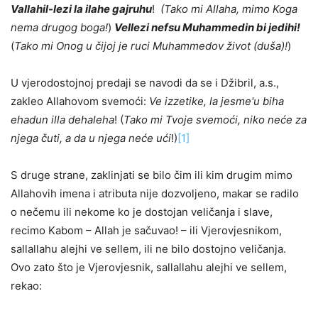
Vallahil-lezi la ilahe gajruhu
!
(Tako mi Allaha, mimo Koga
nema drugog boga!
)
Vellezi nefsu Muhammedin bi jedihi!
(
Tako mi Onog u čijoj je ruci Muhammedov život (duša)!
)
U vjerodostojnoj predaji se navodi da se i Džibril, a.s.,
zakleo Allahovom svemoći:
Ve izzetike, la jesme'u biha
ehadun illa dehaleha
! (
Tako mi Tvoje svemoći, niko neće za
njega čuti, a da u njega neće ući
!)
[1]
S druge strane, zaklinjati se bilo čim ili kim drugim mimo
Allahovih imena i atributa
nije dozvoljeno
, makar se radilo
o nečemu ili nekome ko je dostojan veličanja i slave,
recimo Kabom – Allah je sačuvao! – ili Vjerovjesnikom,
sallallahu alejhi ve sellem, ili ne bilo dostojno veličanja.
Ovo zato što je Vjerovjesnik, sallallahu alejhi ve sellem,
rekao: