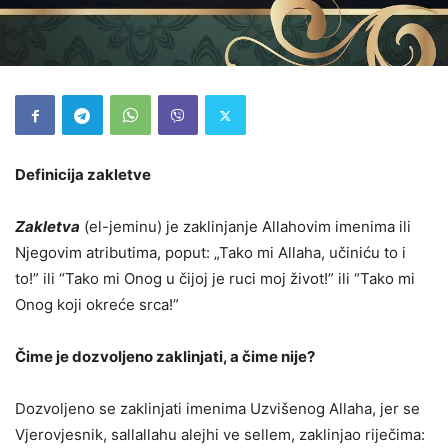
Definicija zakletve
Zakletva
(el-jeminu) je zaklinjanje Allahovim imenima ili
Njegovim atributima, poput: „Tako mi Allaha, učiniću to i
to!” ili “Tako mi Onog u čijoj je ruci moj život!” ili “Tako mi
Onog koji okreće srca!”
Čime je dozvoljeno zaklinjati, a čime nije?
Dozvoljeno se zaklinjati imenima Uzvišenog Allaha, jer se
Vjerovjesnik, sallallahu alejhi ve sellem, zaklinjao riječima: