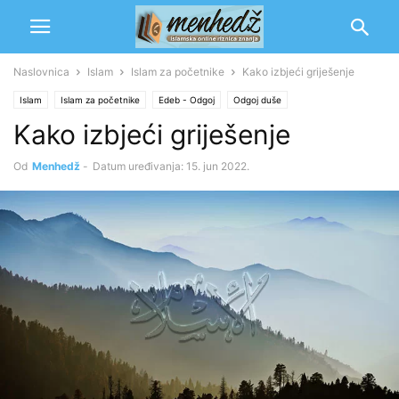
Naslovnica
Islam
Islam za početnike
Kako izbjeći griješenje
Islam
Islam za početnike
Edeb - Odgoj
Odgoj duše
Kako izbjeći griješenje
Popravljanje zajednice
Rekaik
Od
Menhedž
-
Datum uređivanja: 15. jun 2022.