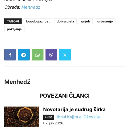
Obrada:
Menhedz
TAGOVI
bogobojaznost
dobra djela
grijeh
griješenje
pokajanje
Menhedž
POVEZANI ČLANCI
Novotarija je sudrug širka
Ibnul Kajjim el Dževzijje
-
AKIDA
07. jun 2026.