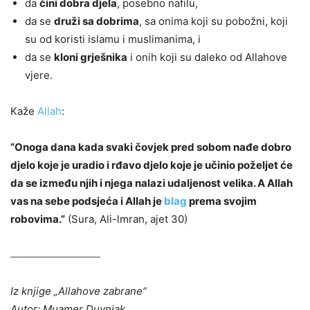
da
čini dobra djela
, posebno nafilu,
da se
druži sa dobrima
, sa onima koji su pobožni, koji
su od koristi islamu i muslimanima, i
da se
kloni grješnika
i onih koji su daleko od Allahove
vjere.
Kaže
Allah
:
“Onoga dana kada svaki čovjek pred sobom nađe dobro
djelo koje je uradio i rđavo djelo koje je učinio poželjet će
da se između njih i njega nalazi udaljenost velika. A Allah
vas na sebe podsjeća i Allah je
blag
prema svojim
robovima.”
(Sura, Ali-lmran, ajet 30)
Iz knjige „Allahove zabrane“
Autor:
Muamer Duvnjak