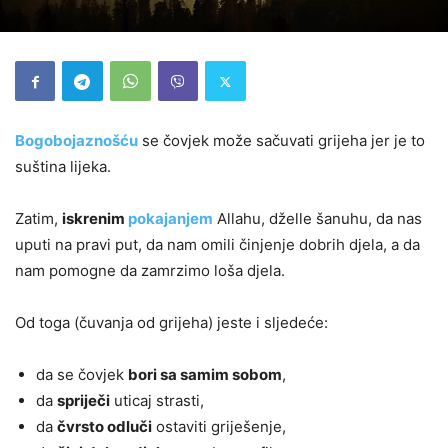
Bogobojaznošću
se čovjek može sačuvati grijeha jer je to
suština lijeka.
Zatim,
iskrenim
pokajanjem
Allahu, dželle šanuhu, da nas
uputi na pravi put, da nam omili činjenje dobrih djela, a da
nam pomogne da zamrzimo loša djela.
Od toga (čuvanja od grijeha) jeste i sljedeće:
da se čovjek
bori sa samim sobom
,
da
spriječi
uticaj strasti,
da
čvrsto odluči
ostaviti griješenje,