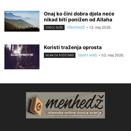
Onaj ko čini dobra djela neće
nikad biti ponižen od Allaha
Menhedž
-
13. maj 2026.
ODGOJ DUŠE
Koristi traženja oprosta
Islam web
-
03. maj 2026.
ISLAM ZA POČETNIKE