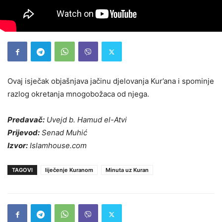
Ovaj isječak objašnjava jačinu djelovanja Kur’ana i spominje
razlog okretanja mnogobožaca od njega.
Predavač:
Uvejd b. Hamud el-Atvi
Prijevod:
Senad Muhić
Izvor:
Islamhouse.com
TAGOVI
liječenje Kuranom
Minuta uz Kuran