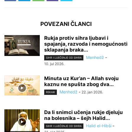
POVEZANI ČLANCI
Rukja protiv sihra ljubavi i
spajanja, razvoda i nemogućnosti
sklapanja braka...
Menhedž
-
SIHR I LIJEČENJE OD SIHRA
10. jul 2026.
Minuta uz Kur’an – Allah svoju
kaznu ne spušta zbog dva...
Menhedž
-
22. jan 2026.
REKAIK
Da li snimci učenja rukje djeluju
na bolesnika – šejh Halid...
Halid el-Hibši
-
SIHR I LIJEČENJE OD SIHRA