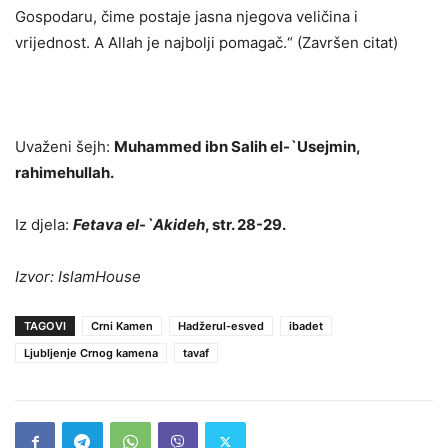
Gospodaru, čime postaje jasna njegova veličina i
vrijednost. A Allah je najbolji pomagač.“ (Završen citat)
Uvaženi šejh:
Muhammed ibn Salih el-`Usejmin,
rahimehullah.
Iz djela:
Fetava el-`Akideh
, str. 28-29.
Izvor: IslamHouse
TAGOVI
Crni Kamen
Hadžerul-esved
ibadet
Ljubljenje Crnog kamena
tavaf