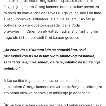
Isto tako, ljubljenje Crnog kamena spada u ibadete jer
čovjek ljubljenjem Crnog kamena nema nikakav povod za
to osim da time Allaha obožava i Njega veliča, kao i da time
slijedi Poslanika, sallallahu `alejhi ve sellem. Kao što je
potvrđeno u vjerodostojnoj predaji da je Vođa
pravovjernih, Omer ibn el-Hattab, radijallahu `anhu, prije
nego što bi htio poljubiti Crni kamen govorio:
„Ja znam da si ti kamen i da ne nanosiš štetu niti
pribavljaš korist i da nisam vidio Allahovog Poslanika,
sallallahu `alejhi ve sellem, da te je poljubio ne bih te ni ja
poljubio.“
A što se tiče toga da neke neznalice misle da se
ljubljenjem Crnoga kamena ostvaruje traženje bereketa, za
što nema nikakve osnove i to mišljenje je odbačeno.
Što se tiče predaja koje se prenose od nekih pokvarenjaka