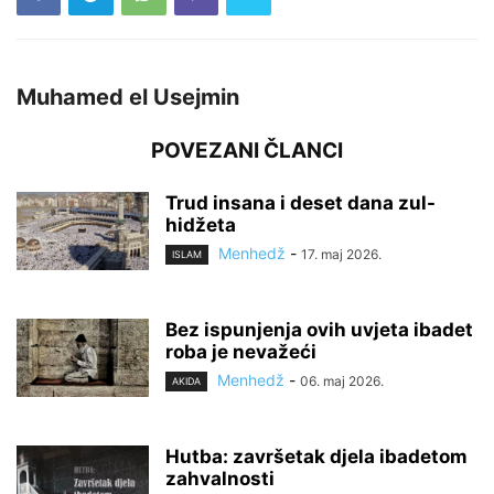
Muhamed el Usejmin
POVEZANI ČLANCI
Trud insana i deset dana zul-
hidžeta
Menhedž
-
17. maj 2026.
ISLAM
Bez ispunjenja ovih uvjeta ibadet
roba je nevažeći
Menhedž
-
06. maj 2026.
AKIDA
Hutba: završetak djela ibadetom
zahvalnosti