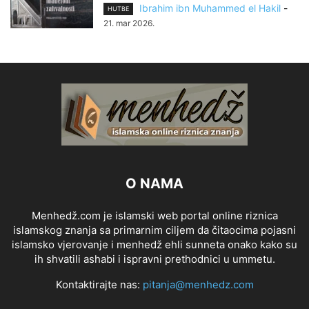
Ibrahim ibn Muhammed el Hakil
-
HUTBE
21. mar 2026.
O NAMA
Menhedž.com je islamski web portal online riznica
islamskog znanja sa primarnim ciljem da čitaocima pojasni
islamsko vjerovanje i menhedž ehli sunneta onako kako su
ih shvatili ashabi i ispravni prethodnici u ummetu.
Kontaktirajte nas:
pitanja@menhedz.com