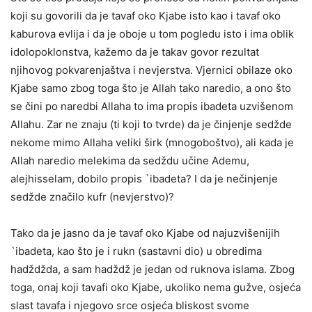
koji su govorili da je tavaf oko Kjabe isto kao i tavaf oko
kaburova evlija i da je oboje u tom pogledu isto i ima oblik
idolopoklonstva, kažemo da je takav govor rezultat
njihovog pokvarenjaštva i nevjerstva. Vjernici obilaze oko
Kjabe samo zbog toga što je Allah tako naredio, a ono što
se čini po naredbi Allaha to ima propis ibadeta uzvišenom
Allahu. Zar ne znaju (ti koji to tvrde) da je činjenje sedžde
nekome mimo Allaha veliki širk (mnogoboštvo), ali kada je
Allah naredio melekima da sedždu učine Ademu,
alejhisselam, dobilo propis `ibadeta? I da je nečinjenje
sedžde značilo kufr (nevjerstvo)?
Tako da je jasno da je tavaf oko Kjabe od najuzvišenijih
`ibadeta, kao što je i rukn (sastavni dio) u obredima
hadždžda, a sam hadždž je jedan od ruknova islama. Zbog
toga, onaj koji tavafi oko Kjabe, ukoliko nema gužve, osjeća
slast tavafa i njegovo srce osjeća bliskost svome