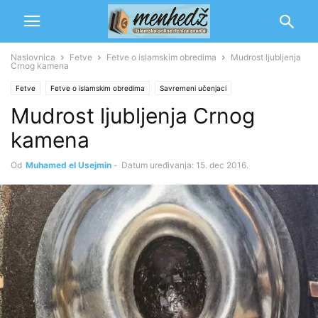
Naslovnica
Fetve
Fetve o islamskim obredima
Mudrost ljubljenja
Crnog kamena
Fetve
Fetve o islamskim obredima
Savremeni učenjaci
Mudrost ljubljenja Crnog
Muhamed b. Salih el-Usejmin
kamena
Od
Muhamed el Usejmin
-
Datum uređivanja: 15. dec 2016.