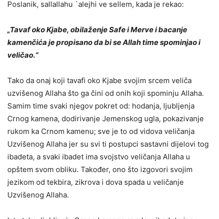
Poslanik, sallallahu `alejhi ve sellem, kada je rekao:
„Tavaf oko Kjabe, obilaženje Safe i Merve i bacanje
kamenčića je propisano da bi se Allah time spominjao i
veličao.“
Tako da onaj koji tavafi oko Kjabe svojim srcem veliča
uzvišenog Allaha što ga čini od onih koji spominju Allaha.
Samim time svaki njegov pokret od: hodanja, ljubljenja
Crnog kamena, dodirivanje Jemenskog ugla, pokazivanje
rukom ka Crnom kamenu; sve je to od vidova veličanja
Uzvišenog Allaha jer su svi ti postupci sastavni dijelovi tog
ibadeta, a svaki ibadet ima svojstvo veličanja Allaha u
opštem svom obliku. Također, ono što izgovori svojim
jezikom od tekbira, zikrova i dova spada u veličanje
Uzvišenog Allaha.