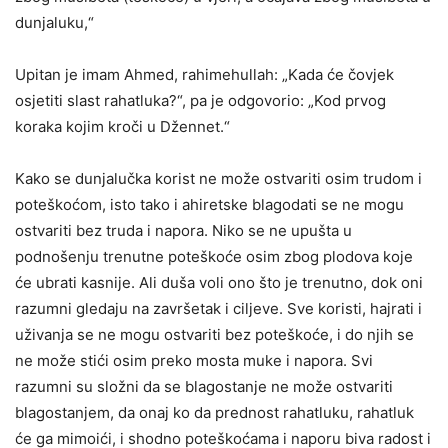
dunjaluku,“
Upitan je imam Ahmed, rahimehullah: „Kada će čovjek
osjetiti slast rahatluka?“, pa je odgovorio: „Kod prvog
koraka kojim kroči u Džennet.“
Kako se dunjalučka korist ne može ostvariti osim trudom i
poteškoćom, isto tako i ahiretske blagodati se ne mogu
ostvariti bez truda i napora. Niko se ne upušta u
podnošenju trenutne poteškoće osim zbog plodova koje
će ubrati kasnije. Ali duša voli ono što je trenutno, dok oni
razumni gledaju na završetak i ciljeve. Sve koristi, hajrati i
uživanja se ne mogu ostvariti bez poteškoće, i do njih se
ne može stići osim preko mosta muke i napora. Svi
razumni su složni da se blagostanje ne može ostvariti
blagostanjem, da onaj ko da prednost rahatluku, rahatluk
će ga mimoići, i shodno poteškoćama i naporu biva radost i