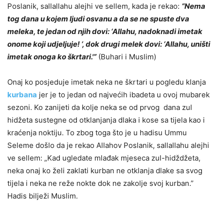
Poslanik, sallallahu alejhi ve sellem, kada je rekao:
“Nema
tog dana u kojem ljudi osvanu a da se ne spuste dva
meleka, te jedan od njih dovi: ‘Allahu, nadoknadi imetak
onome koji udjeljuje! ‘, dok drugi melek dovi: ‘Allahu, uništi
imetak onoga ko škrtari.'”
(Buhari i Muslim)
Onaj ko posjeduje imetak neka ne škrtari u pogledu klanja
kurbana
jer je to jedan od najvećih ibadeta u ovoj mubarek
sezoni. Ko zanijeti da kolje neka se od prvog dana zul
hidžeta sustegne od otklanjanja dlaka i kose sa tijela kao i
kraćenja noktiju. To zbog toga što je u hadisu Ummu
Seleme došlo da je rekao Allahov Poslanik, sallallahu alejhi
ve sellem: „Kad ugledate mlađak mjeseca zul-hidždžeta,
neka onaj ko želi zaklati kurban ne otklanja dlake sa svog
tijela i neka ne reže nokte dok ne zakolje svoj kurban.”
Hadis bilježi Muslim.