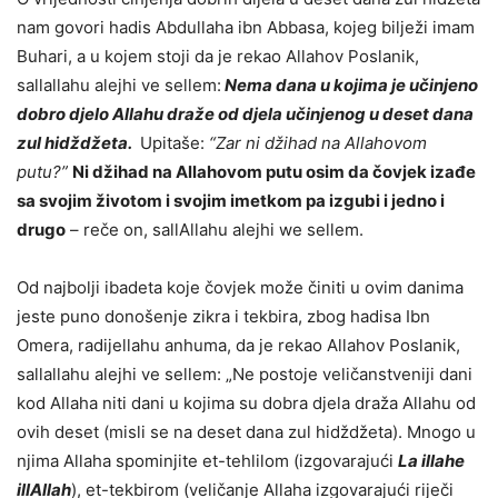
nam govori hadis Abdullaha ibn Abbasa, kojeg bilježi imam
Buhari, a u kojem stoji da je rekao Allahov Poslanik,
sallallahu alejhi ve sellem:
Nema dana u kojima je učinjeno
dobro djelo Allahu draže od djela učinjenog u deset dana
zul hidždžeta.
Upitaše:
“Zar ni džihad na Allahovom
putu?”
Ni džihad na Allahovom putu osim da čovjek izađe
sa svojim životom i svojim imetkom pa izgubi i jedno i
drugo
– reče on, sallAllahu alejhi we sellem.
Od najbolji ibadeta koje čovjek može činiti u ovim danima
jeste puno donošenje zikra i tekbira, zbog hadisa Ibn
Omera, radijellahu anhuma, da je rekao Allahov Poslanik,
sallallahu alejhi ve sellem: „Ne postoje veličanstveniji dani
kod Allaha niti dani u kojima su dobra djela draža Allahu od
ovih deset (misli se na deset dana zul hidždžeta). Mnogo u
njima Allaha spominjite et-tehlilom (izgovarajući
La illahe
illAllah
), et-tekbirom (veličanje Allaha izgovarajući riječi