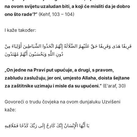
na ovom svijetu uzaludan biti, a koji će misliti da je dobro
ono što rade’?”
(Kehf, 103 – 104)
I kaže također:
فَرِيقًا هَدَى وَفَرِيقًا حَقَّ عَلَيْهِمُ الضَّلَالَةُ إِنَّهُمُ اتَّخَذُوا الشَّيَاطِينَ أَوْلِيَاءَ مِنْ
دُونِ اللَّهِ وَيَحْسَبُونَ أَنَّهُمْ مُهْتَدُونَ
„On jedne na Pravi put upućuje, a drugi, s pravom,
zabludu zaslužuju, jer oni, umjesto Allaha, doista šejtane
za zaštitnike uzimaju i misle da su upućeni.“
(E'araf, 30)
Govoreći o trudu čovjeka na ovom dunjaluku Uzvišeni
kaže:
يَا أَيُّهَا الْإِنْسَانُ إِنَّكَ كَادِحٌ إِلَى رَبِّكَ كَدْحًا فَمُلَاقِيهِ