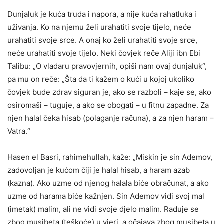
Dunjaluk je kuća truda i napora, a nije kuća rahatluka i
uživanja. Ko na njemu želi urahatiti svoje tijelo, neće
urahatiti svoje srce. A onaj ko želi urahatiti svoje srce,
neće urahatiti svoje tijelo. Neki čovjek reče Aliji ibn Ebi
Talibu: „O vladaru pravovjernih, opiši nam ovaj dunjaluk“,
pa mu on reče: „Šta da ti kažem o kući u kojoj ukoliko
čovjek bude zdrav siguran je, ako se razboli – kaje se, ako
osiromaši – tuguje, a ako se obogati – u fitnu zapadne. Za
njen halal čeka hisab (polaganje računa), a za njen haram –
Vatra.“
Hasen el Basri, rahimehullah, kaže: „Miskin je sin Ademov,
zadovoljan je kućom čiji je halal hisab, a haram azab
(kazna). Ako uzme od njenog halala biće obračunat, a ako
uzme od harama biće kažnjen. Sin Ademov vidi svoj mal
(imetak) malim, ali ne vidi svoje djelo malim. Raduje se
zbog musibeta (teškoće) u vjeri, a očajava zbog musibeta u