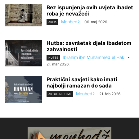
Bez ispunjenja ovih uvjeta ibadet
roba je nevažeći
Menhedž
-
06. maj 2026.
AKIDA
Hutba: završetak djela ibadetom
zahvalnosti
Ibrahim ibn Muhammed el Hakil
-
HUTBE
21. mar 2026.
Praktični savjeti kako imati
najbolji ramazan do sada
Menhedž
-
21. feb 2026.
AKTUELNE TEME