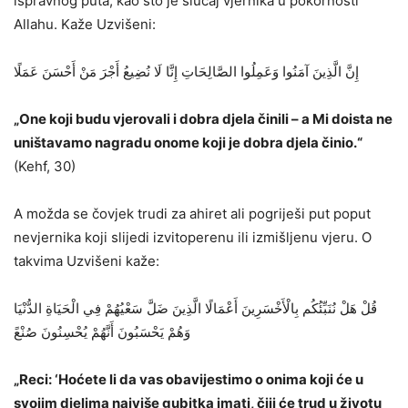
ispravnog puta, kao što je slučaj vjernika u pokornosti
Allahu. Kaže Uzvišeni:
إِنَّ الَّذِينَ آمَنُوا وَعَمِلُوا الصَّالِحَاتِ إِنَّا لَا نُضِيعُ أَجْرَ مَنْ أَحْسَنَ عَمَلًا
„One koji budu vjerovali i dobra djela činili – a Mi doista ne
uništavamo nagradu onome koji je dobra djela činio.“
(Kehf, 30)
A možda se čovjek trudi za ahiret ali pogriješi put poput
nevjernika koji slijedi izvitoperenu ili izmišljenu vjeru. O
takvima Uzvišeni kaže:
قُلْ هَلْ نُنَبِّئُكُم بِالْأَخْسَرِينَ أَعْمَالًا الَّذِينَ ضَلَّ سَعْيُهُمْ فِي الْحَيَاةِ الدُّنْيَا
وَهُمْ يَحْسَبُونَ أَنَّهُمْ يُحْسِنُونَ صُنْعً
„Reci: ‘Hoćete li da vas obavijestimo o onima koji će u
svojim djelima najviše gubitka imati, čiji će trud u životu