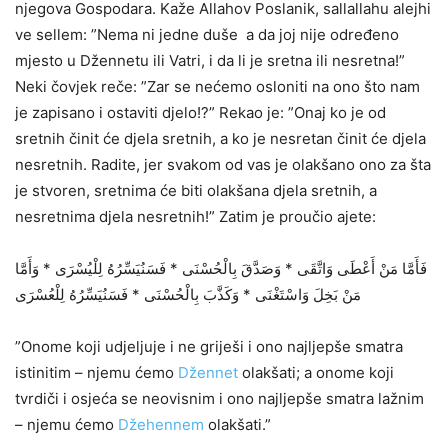
njegova Gospodara. Kaže Allahov Poslanik, sallallahu alejhi
ve sellem: ”Nema ni jedne duše a da joj nije određeno
mjesto u Džennetu ili Vatri, i da li je sretna ili nesretna!”
Neki čovjek reče: ”Zar se nećemo osloniti na ono što nam
je zapisano i ostaviti djelo!?” Rekao je: ”Onaj ko je od
sretnih činit će djela sretnih, a ko je nesretan činit će djela
nesretnih. Radite, jer svakom od vas je olakšano ono za šta
je stvoren, sretnima će biti olakšana djela sretnih, a
nesretnima djela nesretnih!” Zatim je proučio ajete:
فَأَمَّا مَنْ أَعْطَى وَاتَّقَى * وَصَدَّقَ بِالْحُسْنَى * فَسَنُيَسِّرُهُ لِلْيُسْرَى * وَأَمَّا
مَنْ بَخِلَ وَاسْتَغْنَى * وَكَذَّبَ بِالْحُسْنَى * فَسَنُيَسِّرُهُ لِلْعُسْرَى
”Onome koji udjeljuje i ne griješi i ono najljepše smatra
istinitim – njemu ćemo
Džennet
olakšati; a onome koji
tvrdiči i osjeća se neovisnim i ono najljepše smatra lažnim
– njemu ćemo
Džehennem
olakšati.”