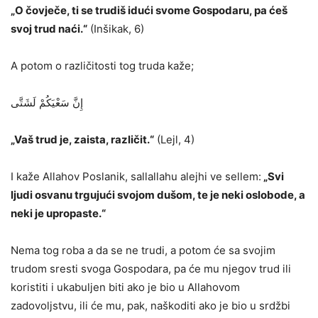
„O čovječe, ti se trudiš idući svome Gospodaru, pa ćeš
svoj trud naći.“
(Inšikak, 6)
A potom o različitosti tog truda kaže;
إِنَّ سَعْيَكُمْ لَشَتَّى
„Vaš trud je, zaista, različit.“
(Lejl, 4)
I kaže Allahov Poslanik, sallallahu alejhi ve sellem:
„Svi
ljudi osvanu trgujući svojom dušom, te je neki oslobode, a
neki je upropaste.“
Nema tog roba a da se ne trudi, a potom će sa svojim
trudom sresti svoga Gospodara, pa će mu njegov trud ili
koristiti i ukabuljen biti ako je bio u Allahovom
zadovoljstvu, ili će mu, pak, naškoditi ako je bio u srdžbi