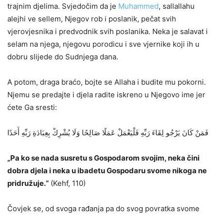
trajnim djelima. Svjedočim da je
Muhammed
, sallallahu
alejhi ve sellem, Njegov rob i poslanik, pečat svih
vjerovjesnika i predvodnik svih poslanika. Neka je salavat i
selam na njega, njegovu porodicu i sve vjernike koji ih u
dobru slijede do Sudnjega dana.
A potom, draga braćo, bojte se Allaha i budite mu pokorni.
Njemu se predajte i djela radite iskreno u Njegovo ime jer
ćete Ga sresti:
فَمَنْ كَانَ يَرْجُو لِقَاءَ رَبِّهِ فَلْيَعْمَلْ عَمَلًا صَالِحًا وَلَا يُشْرِكْ بِعِبَادَةِ رَبِّهِ أَحَدًا
„Pa ko se nada susretu s Gospodarom svojim, neka čini
dobra djela i neka u ibadetu Gospodaru svome nikoga ne
pridružuje.“
(Kehf, 110)
Čovjek se, od svoga rađanja pa do svog povratka svome