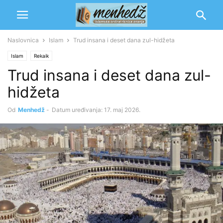
Naslovnica
Islam
Trud insana i deset dana zul-hidžeta
Islam
Rekaik
Trud insana i deset dana zul-
hidžeta
Od
Menhedž
-
Datum uređivanja: 17. maj 2026.