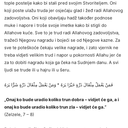
tople postelje kako bi stali pred svojim Stvoriteljem. Oni
koji poste ulažu truda jer osjećaju glad i žeđ radi Allahovog
zadovoljstva. Oni koji obavljaju hadž također podnose
muke i napore i troše svoje imetke kako bi stigli do
Allahove kuće. Sve to je trud radi Allahovog zadovoljstva,
tražeći Njegovu nagradu i bojeći se od Njegove kazne. Za
sve te poteškoće čekaju velike nagrade, i zato vjernik ne
treba vidjeti velikim trud i napor u pokornosti Allahu jer će
za to dobiti nagradu koja ga čeka na Sudnjem danu. A svi
ljudi se trude ili u hajru ili u šeru.
فَمَنْ يَعْمَلْ مِثْقَالَ ذَرَّةٍ خَيْرًا يَرَهُ * وَمَنْ يَعْمَلْ مِثْقَالَ ذَرَّةٍ شَرًّا يَرَهُ
„Onaj ko bude uradio koliko trun dobra – vidjet će ga, a i
onaj ko bude uradio koliko trun zla – vidjet će ga.“
(Zelzele, 7 – 8)