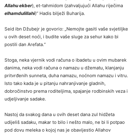
Allahu ekber
), et-tahmidom (zahvaljujući Allahu riječima
elhamdulillahi
)’’ Hadis bilježi Buharija.
Seid ibn Džubejr je govorio: „Nemojte gasiti vaše svjetiljke
u ovih deset noći, i budite vaše sluge za sehur kako bi
postili dan Arefata.“
Stoga, neka vjernik vodi računa o ibadetu u ovim mubarek
danima, neka vodi računa o namazu u džematu, klanjanju
pritvrđenih sunneta, duha namazu, noćnom namazu i vitru.
Isto tako kada je u pitanju nahranjivanje gladnih,
dobročinstvo prema roditeljima, spajanje rodbinskih veza i
udjeljivanje sadake.
Nastoj da svakog dana u ovih deset dana zul hidžeta
udijeliš sadaku, makar to bilo i nešto malo, ne bi li potpao
pod dovu meleka o kojoj nas je obavijestio Allahov