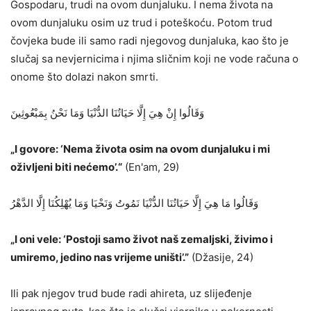
Gospodaru, trudi na ovom dunjaluku. I nema života na
ovom dunjaluku osim uz trud i poteškoću. Potom trud
čovjeka bude ili samo radi njegovog dunjaluka, kao što je
slučaj sa nevjernicima i njima sličnim koji ne vode računa o
onome što dolazi nakon smrti.
وَقَالُوا إِنْ هِيَ إِلَّا حَيَاتُنَا الدُّنْيَا وَمَا نَحْنُ بِمَبْعُوثِينَ
„I govore: ‘Nema života osim na ovom dunjaluku i mi
oživljeni biti nećemo’.“
(En'am, 29)
وَقَالُوا مَا هِيَ إِلَّا حَيَاتُنَا الدُّنْيَا نَمُوتُ وَنَحْيَا وَمَا يُهْلِكُنَا إِلَّا الدَّهْرُ
„I oni vele: ‘Postoji samo život naš zemaljski, živimo i
umiremo, jedino nas vrijeme uništi’.”
(Džasije, 24)
Ili pak njegov trud bude radi ahireta, uz slijeđenje