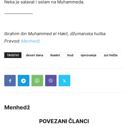
Neka je salavat i selam na Muhammeda.
Ibrahim ibn Muhammed el Hakil, džumanska hutba
Prevod:
Menhedž
TAGOVI
deset dana
ibadet
trud
vjerovanje
zul hidže
Menhedž
POVEZANI ČLANCI