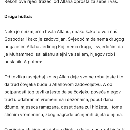
Rekoh ove riječi tražeći od Allaha oprosta za sebe i vas.
Druga hutba:
Neka je neizmjerna hvala Allahu, onako kako to voli naš
Gospodar i kako je zadovoljan. Svjedočim da nema drugog
boga osim Allaha Jedinog Koji nema druga, i svjedočim da
je Muhammed, sallallahu alejhi ve sellem, Njegov rob i
poslanik. A potom:
Od tevfika (uspjeha) kojeg Allah daje svome robu jeste i to
da trud čovjeka bude u Allahovom zadovoljstvu. A od
potpunosti tog tevfika jeste da se čovjeku poveća njegov
trud u odabranim vremenima i sezonama, poput dana
džume, mjeseca ramazana, deset dana zul hidžeta, i tome
sličnim vremenima, zbog nagrade učinjenih dijela u njima.
O vrijednosti činjenja dobrih dijela u deset dana zul hidžeta