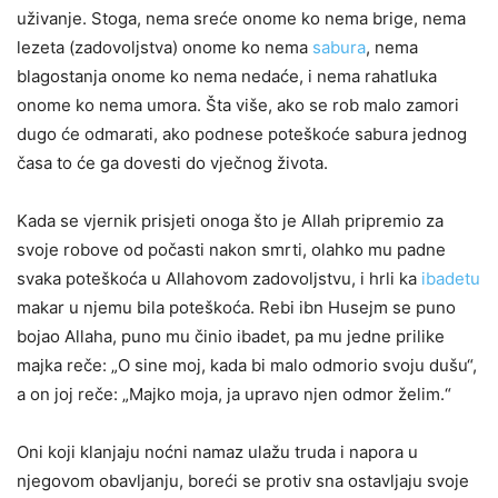
uživanje. Stoga, nema sreće onome ko nema brige, nema
lezeta (zadovoljstva) onome ko nema
sabura
, nema
blagostanja onome ko nema nedaće, i nema rahatluka
onome ko nema umora. Šta više, ako se rob malo zamori
dugo će odmarati, ako podnese poteškoće sabura jednog
časa to će ga dovesti do vječnog života.
Kada se vjernik prisjeti onoga što je Allah pripremio za
svoje robove od počasti nakon smrti, olahko mu padne
svaka poteškoća u Allahovom zadovoljstvu, i hrli ka
ibadetu
makar u njemu bila poteškoća. Rebi ibn Husejm se puno
bojao Allaha, puno mu činio ibadet, pa mu jedne prilike
majka reče: „O sine moj, kada bi malo odmorio svoju dušu“,
a on joj reče: „Majko moja, ja upravo njen odmor želim.“
Oni koji klanjaju noćni namaz ulažu truda i napora u
njegovom obavljanju, boreći se protiv sna ostavljaju svoje