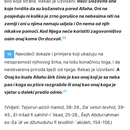
bilo koje strane. Rekao je Uzvišeni:
Reci: Dozovite one
koje tvrdite da su božanstva pored Allaha. Oni ne
posjeduju ni koliko je zrno gorušice na nebesima niti na
zemlji i oni u njima nemaju udjela i On nema od njih
nikakve pomoći. Kod Njega neće koristiti zagovorništvo
20
osim onaj kome On dozvoli.
Navodeći dokaze i primjere koji ukazuju na
16
neispravnost njihovog širka, na lošu konačnicu toga, i da
neiskvarena priroda bježi od njega. Rekao je Uzvišeni:
A
Onaj ko bude Allahu širk činio je kao onaj koji je sa neba
pao i koga su ptice razgrabile ili onaj kao onaj koga je
21
vjetar u daleki predio odnio.
(Vidjeti:
Tejsirul-azizil-hamid
, 38-39.,
Da`vetut-tevhid
, 39-
45.,
El-Iršad fi sahihil-i`tikad
, 25-28.,
Šejh Abdurrahman
es-Sa`di ve džuhuduhu fi tevdihil-`akideh
, 154-156.)