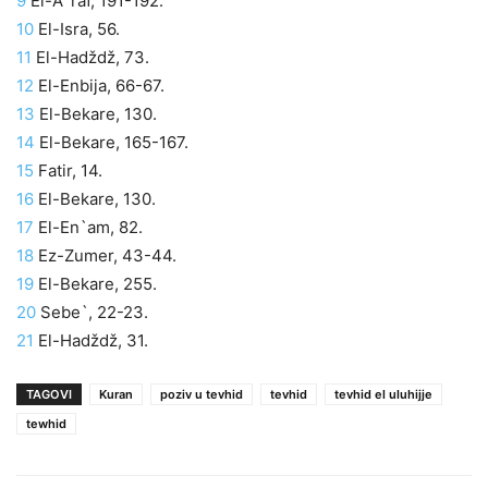
9
El-A`raf, 191-192.
10
El-Isra, 56.
11
El-Hadždž, 73.
12
El-Enbija, 66-67.
13
El-Bekare, 130.
14
El-Bekare, 165-167.
15
Fatir, 14.
16
El-Bekare, 130.
17
El-En`am, 82.
18
Ez-Zumer, 43-44.
19
El-Bekare, 255.
20
Sebe`, 22-23.
21
El-Hadždž, 31.
TAGOVI
Kuran
poziv u tevhid
tevhid
tevhid el uluhijje
tewhid