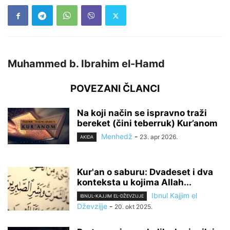
Muhammed b. Ibrahim el-Hamd
POVEZANI ČLANCI
Na koji način se ispravno traži
bereket (čini teberruk) Kur’anom
Menhedž
-
23. apr 2026.
AKIDA
Kur'an o saburu: Dvadeset i dva
konteksta u kojima Allah...
Ibnul Kajjim el
IBNUL-KAJJIM EL-DŽEVZIJJE
Dževzijje
-
20. okt 2025.