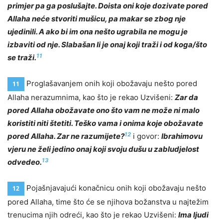
primjer pa ga poslušajte. Doista oni koje dozivate pored
Allaha neće stvoriti mušicu, pa makar se zbog nje
ujedinili. A ako bi im ona nešto ugrabila ne mogu je
izbaviti od nje. Slabašan li je onaj koji traži i od koga/što
11
se traži.
Proglašavanjem onih koji obožavaju nešto pored
11
Allaha nerazumnima, kao što je rekao Uzvišeni:
Zar da
pored Allaha obožavate ono što vam ne može ni malo
koristiti niti štetiti. Teško vama i onima koje obožavate
12
pored Allaha. Zar ne razumijete?
i govor:
Ibrahimovu
vjeru ne želi jedino onaj koji svoju dušu u zabludjelost
13
odvedeo.
Pojašnjavajući konačnicu onih koji obožavaju nešto
12
pored Allaha, time što će se njihova božanstva u najtežim
trenucima njih odreći, kao što je rekao Uzvišeni:
Ima ljudi