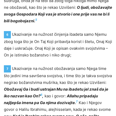
sudruga, onda je na tebi da zbog toga nikoga mimo Njega
ne obožavaš, kao što je rekao Uzvišeni:
O ljudi, obožavajte
svoga Gospodara Koji vas je stvorio i one prije vas ne bi li
5
bili bogobojazni.
Ukazivanje na nužnost činjenja ibadeta samo Njemu
6
zbog toga što je On Taj Koji pribavlja korist i štetu, Onaj Koji
daje i uskraćuje. Onaj Koji je opisan ovakvim svojstvima –
On je istinsko božanstvo i niko drugi;
Ukazivanje na nužnost obožavanja samo Njega time
7
što jedini ima savršena svojstva, i time što je takva svojstva
negirao božanstvima mušrika, kao što je rekao Uzvišeni:
Obožavaj Ga i budi ustrajan Mu na ibadetu jel znaš da je
6
iko nazvan kao On?
,
kao i govor:
Allahu pripadaju
7
najljepša imena pa Ga njima dozivajte.
Kao i Njegov
govor o Halilu Ibrahimu, alejhisselam, kada je rekao svome