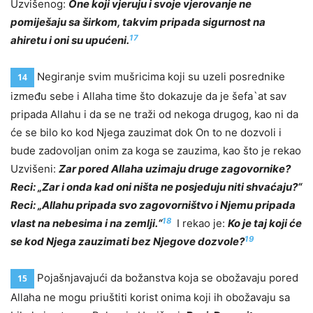
Uzvišenog:
One koji vjeruju i svoje vjerovanje ne
pomiješaju sa širkom, takvim pripada sigurnost na
17
ahiretu i oni su upućeni.
Negiranje svim mušricima koji su uzeli posrednike
14
između sebe i Allaha time što dokazuje da je šefa`at sav
pripada Allahu i da se ne traži od nekoga drugog, kao ni da
će se bilo ko kod Njega zauzimat dok On to ne dozvoli i
bude zadovoljan onim za koga se zauzima, kao što je rekao
Uzvišeni:
Zar pored Allaha uzimaju druge zagovornike?
Reci: „Zar i onda kad oni ništa ne posjeduju niti shvaćaju?“
Reci: „Allahu pripada svo zagovorništvo i Njemu pripada
18
vlast na nebesima i na zemlji.“
I rekao je:
Ko je taj koji će
19
se kod Njega zauzimati bez Njegove dozvole?
Pojašnjavajući da božanstva koja se obožavaju pored
15
Allaha ne mogu priuštiti korist onima koji ih obožavaju sa