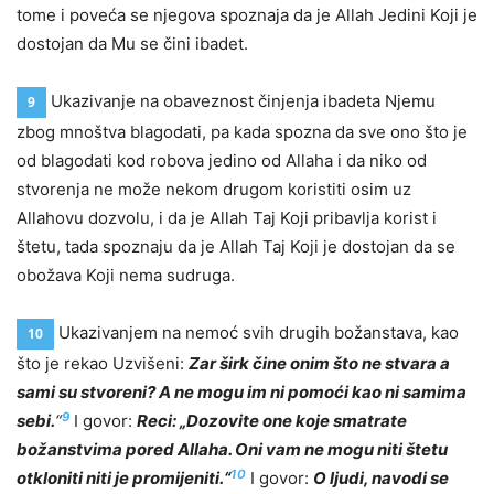
tome i poveća se njegova spoznaja da je Allah Jedini Koji je
dostojan da Mu se čini ibadet.
Ukazivanje na obaveznost činjenja ibadeta Njemu
9
zbog mnoštva blagodati, pa kada spozna da sve ono što je
od blagodati kod robova jedino od Allaha i da niko od
stvorenja ne može nekom drugom koristiti osim uz
Allahovu dozvolu, i da je Allah Taj Koji pribavlja korist i
štetu, tada spoznaju da je Allah Taj Koji je dostojan da se
obožava Koji nema sudruga.
Ukazivanjem na nemoć svih drugih božanstava, kao
10
što je rekao Uzvišeni:
Zar širk čine onim što ne stvara a
sami su stvoreni? A ne mogu im ni pomoći kao ni samima
9
sebi.
“
I govor:
Reci: „Dozovite one koje smatrate
božanstvima pored Allaha. Oni vam ne mogu niti štetu
10
otkloniti niti je promijeniti.“
I govor:
O ljudi, navodi se