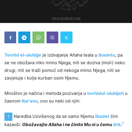
Tevhid el-uluhijje
je izdvajanje Allaha teala u
ibadetu
, pa
se ne obožava niko mimo Njega, niti se doziva (moli) neko
drugi, niti se traži pomoć od nekoga mimo Njega, niti se
zavjetuje i kolje kurban osim Njemu.
Mnoštvo je načina i metoda pozivanja u
tevhidul-uluhijeh
u
časnom
Kur'anu
, ovo su neki od njih:
Naredba Uzvišenog da se samo Njemu
ibadet
čini
1
1
kazavši:
Obožavajte Allaha i ne činite Mu ni u čemu
širk
.