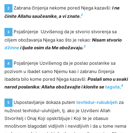
Zabrana činjenja nekome pored Njega kazavši:
I ne
2
2
činite Allahu saučesnike, a vi znate.
Pojašnjenje Uzvišenog da je stvorio stvorenja sa
3
ciljem obožavanja Njega kao što je rekao:
Nisam stvorio
3
džinne
i ljude osim da Me obožavaju.
Pojašnjenje Uzvišenog da je poslao poslanike sa
4
pozivom u ibadet samo Njemu kao i zabranu činjenja
ibadeta bilo kome pored Njega kazavši:
Poslali smo u svaki
4
narod poslanika: Allaha obožavajte i klonite se
taguta
.
Uspostavljanje dokaza putem
tevhidur-rububijeh
za
5
nužnost tevhidul-uluhijjeh, tj. ako je Uzvišeni Allah
Stvoritelj i Onaj Koji opskrbljuje i Koji te je obasuo
mnoštvom blagodati vidljivih i nevidljivih i da u tome nema