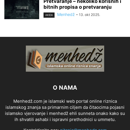
Pretvaranje – nekoliko korisnih i
bitnih propisa o pretvaranju
Menhedž
-
13. okt 2025.
AKIDA
O NAMA
Menhedž.com je islamski web portal online riznica
islamskog znanja sa primarnim ciljem da čitaocima pojasni
islamsko vjerovanje i menhedž ehli sunneta onako kako su
ih shvatili ashabi i ispravni prethodnici u ummetu.