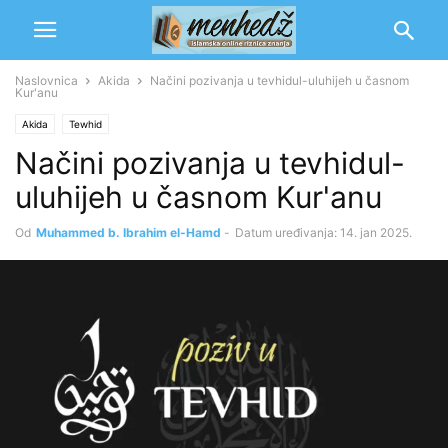
Naslovnica
Akida
Načini pozivanja u tevhidul-uluhijeh u časnom
Kur'anu
Akida
Tewhid
Načini pozivanja u tevhidul-
uluhijeh u časnom Kur'anu
Od
Muhammed b. Ibrahim el-Hamd
-
Datum uređivanja: 14. jan 2025.