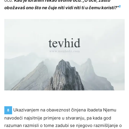
ocu:
Kad je Ibrahim rekao svome ocu: „O oče, zašto
8
obožavaš ono što ne čuje niti vidi niti ti u čemu koristi?“
Ukazivanjem na obaveznost činjena ibadeta Njemu
8
navodeći najsitnije primjere u stvaranju, pa kada god
razuman razmisli o tome zadubi se njegovo razmišljanje o