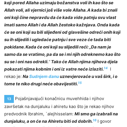
koji pored Allaha uzimaju božanstva voli ih kao što se
Allah voli, ali vjernici još više vole Allaha. A kada bi znali
oni koji čine nepravdu da će kada vide patnju svu vlast
imati samo Allah i da Allah žestoko kažnjava. Onda kada
će se oni koji su bili slijeđeni od glavešine odreći onih koji
su ih slijedili i ugledaće patnju i sve veze će tada biti
pokidane. Kada će oni koji su slijedili reći: „Da nam je
samo da se vratimo, pa da se i mi njih odreknemo kao što
su se i oni nas odrekli.
“
Tako će Allah njima njihova djela
14
pokazati njima kobnim i oni iz vatre neće izlaziti.
I
rekao je:
Na
Sudnjem danu
uznevjerovaće u vaš širk, i o
15
tome te niko drugi neće obavijestiti.
Pojašnjavajući konačnicu muvehhida i njihov
13
završetak na dunjaluku i ahiretu kao što je rekao njihov
predvodnik Ibrahim, `alejhisselam:
Mi smo ga izabrali na
16
dunjaluku, a on će na Ahiretu biti od dobrih.
I govor