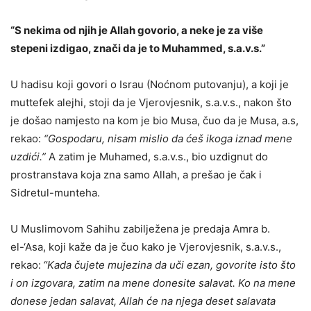
“S nekima od njih je Allah govorio, a neke je za više
stepeni izdigao, znači da je to Muhammed, s.a.v.s.”
U hadisu koji govori o Israu (Noćnom putovanju), a koji je
muttefek alejhi, stoji da je Vjerovjesnik, s.a.v.s., nakon što
je došao namjesto na kom je bio Musa, čuo da je Musa, a.s,
rekao:
“Gospodaru, nisam mislio da ćeš ikoga iznad mene
uzdići.”
A zatim je Muhamed, s.a.v.s., bio uzdignut do
prostranstava koja zna samo Allah, a prešao je čak i
Sidretul-munteha.
U Muslimovom Sahihu zabilježena je predaja Amra b.
el-‘Asa, koji kaže da je čuo kako je Vjerovjesnik, s.a.v.s.,
rekao:
“Kada čujete mujezina da uči ezan, govorite isto što
i on izgovara, zatim na mene donesite salavat. Ko na mene
donese jedan salavat, Allah će na njega deset salavata