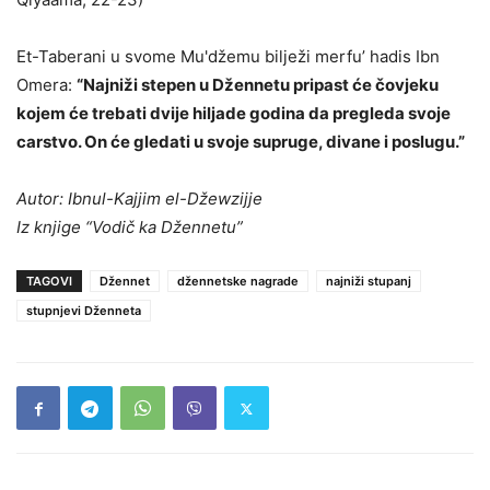
Et-Taberani u svome Mu'džemu bilježi merfu’ hadis Ibn
Omera:
“Najniži stepen u Džennetu pripast će čovjeku
kojem će trebati dvije hiljade godina da pregleda svoje
carstvo. On će gledati u svoje supruge, divane i poslugu.”
Autor: Ibnul-Kajjim el-Džewzijje
Iz knjige “Vodič ka Džennetu”
TAGOVI
Džennet
džennetske nagrade
najniži stupanj
stupnjevi Dženneta