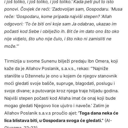
i još toliko, i još toliko, i još toliko.’ Kada peti put to isto
ponovi. Čovjek će reći: ‘Zadovoljan sam, Gospodaru. ‘Musa
reče: ‘Gospodaru, kome pripada najviši stepen? ‘Allah
odgovori: ‘To će biti oni koje sam Ja odabrao, ukazao im
počasti kod Sebe i obilježio ih. Bit će im dato ono što oko
nije vidjelo, što uho nije čulo, i što niko ni zamisliti ne
može.'”
Tirmizija u svome Sunenu bilježi predaju Ibn Omera, koji
kaže da je Allahov Poslanik, s.a.v.s., rekao: “‘Najniže
stanište u Džennetu je ono u kojem će njegov stanovnik
moći gledati svoje bašče, supruge, blagodati, poslugu i
svoje divane; a putovanje kroz njega traje hiljadu godina.
Najviši stepen počasti kod Allaha imat će onaj koji bude
mogao gledati Njegovo lice ujutro i naveče.’ Zatim je
Allahov Poslanik s.a.v.s proučio ajet:
‘Toga dana neka će
lica blistava biti, u Gospodara svoga će gledati.”
(Al-
Qiyaama, 22-23)