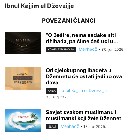
Ibnul Kajjim el Dževzijje
POVEZANI ČLANCI
“O Bešire, nema sadake niti
džihada, pa čime ćeš ući u...
Menhedž
-
30. jun 2026.
KOMENTAR HADISA
Od cjelokupnog ibadeta u
Džennetu će ostati jedino ova
dova
Ibnul Kajjim el Dževzijje
-
AKIDA
05. aug 2025.
Savjet svakom muslimanu i
muslimanki koji žele Džennet
Menhedž
-
13. apr 2025.
ISLAM