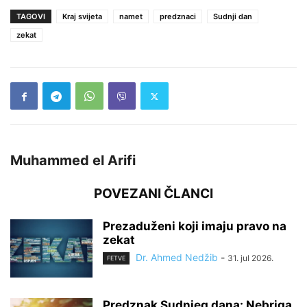
TAGOVI
Kraj svijeta
namet
predznaci
Sudnji dan
zekat
Muhammed el Arifi
POVEZANI ČLANCI
Prezaduženi koji imaju pravo na
zekat
Dr. Ahmed Nedžib
-
31. jul 2026.
FETVE
Predznak Sudnjeg dana: Nebriga