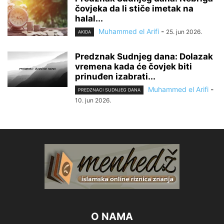
čovjeka da li stiče imetak na
halal...
Muhammed el Arifi
-
25. jun 2026.
AKIDA
Predznak Sudnjeg dana: Dolazak
vremena kada će čovjek biti
prinuđen izabrati...
Muhammed el Arifi
-
PREDZNACI SUDNJEG DANA
10. jun 2026.
O NAMA