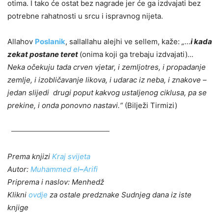
otima. I tako će ostat bez nagrade jer će ga izdvajati bez
potrebne rahatnosti u srcu i ispravnog nijeta.
Allahov
Poslanik
, sallallahu alejhi ve sellem, kaže:
„…
i kada
zekat postane teret
(onima koji ga trebaju izdvajati)
…
Neka očekuju tada crven vjetar, i zemljotres, i propadanje
zemlje, i izobličavanje likova, i udarac iz neba, i znakove –
jedan slijedi drugi poput kakvog ustaljenog ciklusa, pa se
prekine, i onda ponovno nastavi.“
(Bilježi Tirmizi)
Prema knjizi
Kraj svijeta
Autor:
Muhammed el
–
Arifi
Priprema i naslov: Menhedž
Klikni
ovdje
za ostale predznake Sudnjeg dana iz iste
knjige