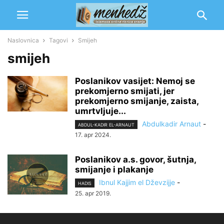
Naslovnica
Tagovi
Smijeh
smijeh
Poslanikov vasijet: Nemoj se
prekomjerno smijati, jer
prekomjerno smijanje, zaista,
umrtvljuje...
Abdulkadir Arnaut
-
ABDUL-KADIR EL-ARNAUT
17. apr 2024.
Poslanikov a.s. govor, šutnja,
smijanje i plakanje
Ibnul Kajjim el Dževzijje
-
HADIS
25. apr 2019.