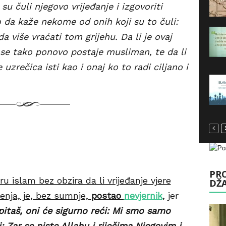
u čuli njegovo vrijeđanje i izgovoriti
no da kaže nekome od onih koji su to čuli:
 više vraćati tom grijehu. Da li je ovaj
i se tako ponovo postaje musliman, te da li
 uzrečica isti kao i onaj ko to radi ciljano i
PRO
eru islam bez obzira da li vrijeđanje vjere
DŽ
jerenja, je, bez sumnje,
postao
nevjernik
, jer
pitaš, oni će sigurno reći: Mi smo samo
i: Zar se niste Allahu i riječima Njegovim i