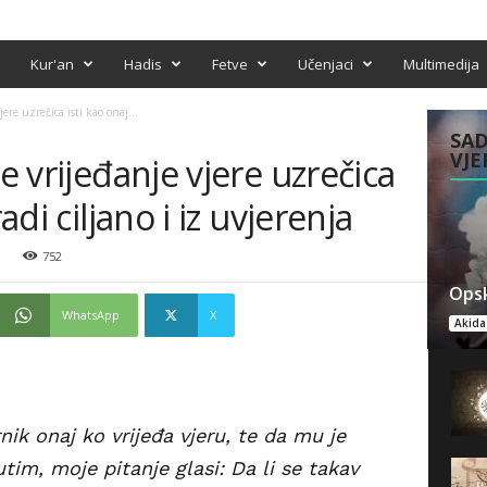
Kur'an
Hadis
Fetve
Učenjaci
Multimedija
jere uzrečica isti kao onaj...
SAD
VJE
je vrijeđanje vjere uzrečica
adi ciljano i iz uvjerenja
.
752
Opsk
WhatsApp
X
Akida
nik onaj ko vrijeđa vjeru, te da mu je
im, moje pitanje glasi: Da li se takav