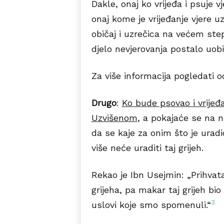
Dakle, onaj ko vrijeđa i psuje vje
onaj kome je vrijeđanje vjere u
običaj i uzrečica na većem ste
djelo nevjerovanja postalo uobi
Za više informacija pogledati o
Drugo
:
Ko bude psovao i vrijeđ
Uzvišenom
, a pokajaće se na n
da se kaje za onim što je urad
više neće uraditi taj grijeh.
Rekao je Ibn Usejmin: „Prihvat
grijeha, pa makar taj grijeh bi
3
uslovi koje smo spomenuli.“