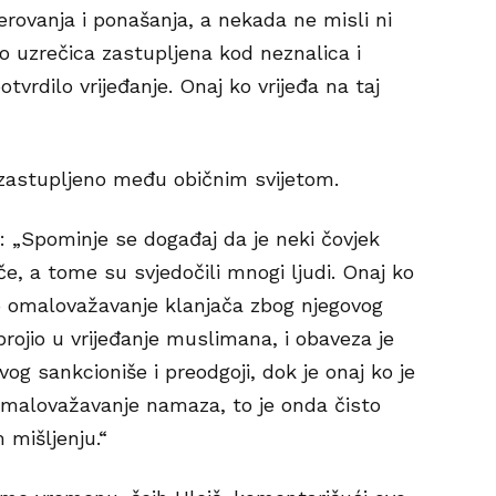
erovanja i ponašanja, a nekada ne misli ni
o uzrečica zastupljena kod neznalica i
vrdilo vrijeđanje. Onaj ko vrijeđa na taj
 zastupljeno među običnim svijetom.
ji: „Spominje se događaj da je neki čovjek
e, a tome su svjedočili mnogi ljudi. Onaj ko
o omalovažavanje klanjača zbog njegovog
brojio u vrijeđanje muslimana, i obaveza je
 sankcioniše i preodgoji, dok je onaj ko je
omalovažavanje namaza, to je onda čisto
 mišljenju.“