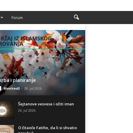
Forum
RŽAJ IZ ISLAMSKOG
ROVANJA
rba i planiranje
Menhedž
-
28. jul 2026.
Šejtanove vesvese i očiti iman
26. jul 2026.
O čitaoče Fatihe, da li si shvatio