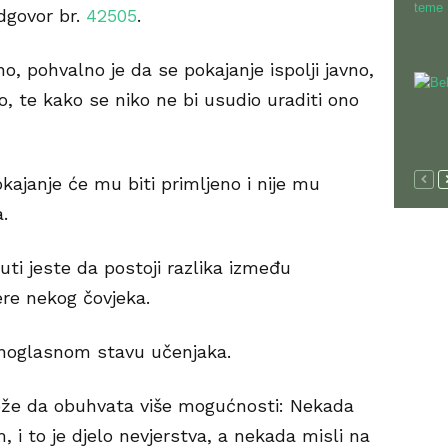
dgovor br.
42505
.
no, pohvalno je da se pokajanje ispolji javno,
ao, te kako se niko ne bi usudio uraditi ono
kajanje će mu biti primljeno i nije mu
.
i jeste da postoji razlika između
jere nekog čovjeka.
ednoglasnom stavu učenjaka.
može da obuhvata više mogućnosti: Nekada
, i to je djelo nevjerstva, a nekada misli na