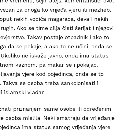
ome vremenu, šejh Ulejš, komentarišući ovo,
 vezan za onoga ko vrijeđa vjeru ili mezheb,
 poput nekih vodiča magaraca, deva i nekih
ugih. Ako se time cilja čisti šerijat i njegovi
nevjerstvo. Takav postaje otpadnik i ako to
ga da se pokaje, a ako to ne učini, onda se
koliko ne iskaže javno, onda ima status
mrtnom kaznom, pa makar se i pokajao.
oljavanja vjere kod pojedinca, onda se to
 Takva se osoba treba sankcionisati i
i islamski vladar.
aznati priznanjem same osobe ili određenim
je osoba mislila. Neki smatraju da vrijeđanje
pojedinca ima status samog vrijeđanja vjere