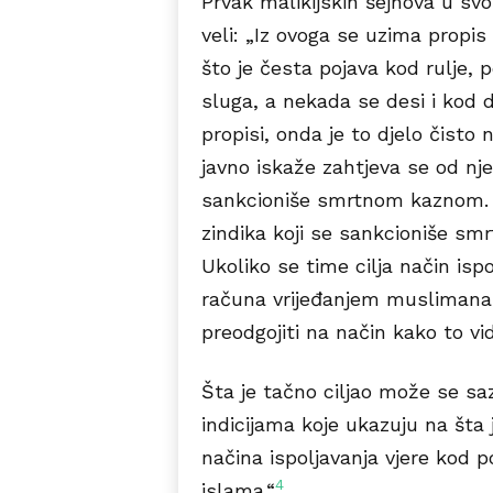
Prvak malikijskih šejhova u sv
veli: „Iz ovoga se uzima propis
što je česta pojava kod rulje,
sluga, a nekada se desi i kod dr
propisi, onda je to djelo čisto 
javno iskaže zahtjeva se od nje
sankcioniše smrtnom kaznom. U
zindika koji se sankcioniše s
Ukoliko se time cilja način isp
računa vrijeđanjem muslimana.
preodgojiti na način kako to vid
Šta je tačno ciljao može se s
indicijama koje ukazuju na šta 
načina ispoljavanja vjere kod 
4
islama.“