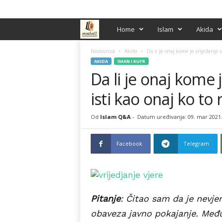
PRIJAVA / REGISTRACIJA
M
Home
Islam
Akida
e
Naslovnica
Akida
Da li je onaj kome je vrijeđanje v
AKIDA
IMAN I KUFR
Da li je onaj kome 
n
isti kao onaj ko to r
h
e
Od
Islam Q&A
-
Datum uređivanja: 09. mar 2021
d
Facebook
Telegram
ž
Pitanje
: Čitao sam da je nevjer
obaveza javno pokajanje. Međut