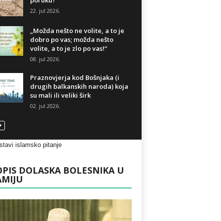
poruku?
22. jul 2026.
„Možda nešto ne volite, a to je
dobro po vas; možda nešto
volite, a to je zlo po vas!“
08. jul 2026.
Praznovjerja kod Bošnjaka (i
drugih balkanskih naroda) koja
su mali ili veliki širk
02. jul 2026.
PIS DOLASKA BOLESNIKA U
AMIJU