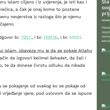
Šta
ru islam ciljano i iz uvjerenja, je isti kao i
svo
zrečica, a čak je onaj kome to postane
prije
penu nevjerstva iz razloga što je njemu
Islam
čajeno.
Pitanj
negoli
dgovor br.
7057
., i br.
149118
., i br.
65551
.
(menst
tekućin
ao islam, obaveza mu je da se pokaje Allahu
ačin da izgovori kelimei šehadet, da žali i
io, te da donese čvrstu odluku da nikada
a se pokajanje od svakog ko se pokaje od
o i vrijeđanje vjere, pod uslovom da se ispune