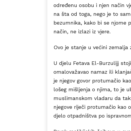
određenu osobu i njen način vj
na šta od toga, nego je to sam
bezumnika, kako bi se njome pot
način, ne izlazi iz vjere.
Ovo je stanje u većini zemalja
U djelu Fetava El-Burzulijj sto
omalovažavao namaz ili klanjač
je njegov govor protumačio ka
lošeg mišljenja o njima, to je u
muslimanskom vladaru da takvog
njegove riječi protumačio kao 
djelo otpadništva po ispravnom