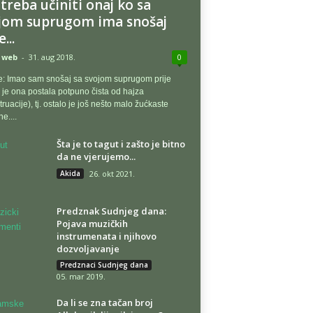
 treba učiniti onaj ko sa
jom suprugom ima snošaj
...
 web
-
31. aug 2018.
0
e: Imao sam snošaj sa svojom suprugom prije
 je ona postala potpuno čista od hajza
ruacije), tj. ostalo je još nešto malo žućkaste
e....
Šta je to tagut i zašto je bitno
da ne vjerujemo...
Akida
26. okt 2021.
Predznak Sudnjeg dana:
Pojava muzičkih
instrumenata i njihovo
dozvoljavanje
Predznaci Sudnjeg dana
05. mar 2019.
Da li se zna tačan broj