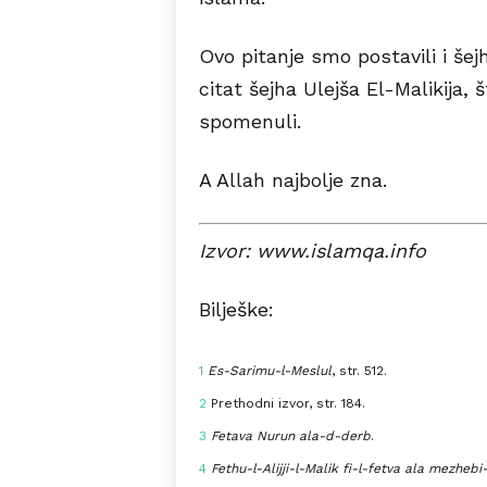
Ovo pitanje smo postavili i še
citat šejha Ulejša El-Malikija, 
spomenuli.
A Allah najbolje zna.
Izvor: www.islamqa.info
Bilješke:
1
Es-Sarimu-l-Meslul
, str. 512.
2
Prethodni izvor, str. 184.
3
Fetava Nurun ala-d-derb
.
4
Fethu-l-Alijji-l-Malik fi-l-fetva ala mezheb