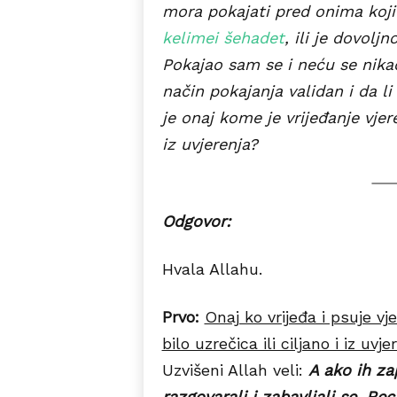
mora pokajati pred onima koji s
kelimei šehadet
, ili je dovolj
Pokajao sam se i neću se nikada
način pokajanja validan i da l
je onaj kome je vrijeđanje vjere
iz uvjerenja?
Odgovor:
Hvala Allahu.
Prvo:
Onaj ko vrijeđa i psuje vj
bilo uzrečica ili ciljano i iz uv
Uzvišeni Allah veli:
A ako ih za
razgovarali i zabavljali se. Rec