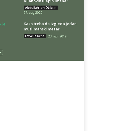
Allahovih lijepih imena?
Abdullah ibn Džibrin
27. aug 2020.
Kako treba da izgleda jedan
muslimanski mezar
Fetve iz fikha
23. apr 2019.