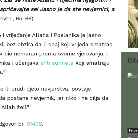
pričavajte se! Jasno je da ste nevjernici, a
evbe, 65-66)
 i vrijeđanje Allaha i Poslanika je jasno
i, bez obzira da li onaj koji vrijeđa smatrao
 pak bio nemaran prema svome vjerovanju. I
ČITA
vnika i učenjaka
ehli sunneta
koji smatraju
1
a.“
 ili uradi djelo nevjerstva, postaje
da postane nevjernik, jer niko i ne cilja da
2
Allah želi.“
dgovor br.
91408
.
Fetve