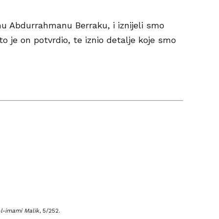
jhu Abdurrahmanu Berraku, i iznijeli smo
što je on potvrdio, te iznio detalje koje smo
i-l-imami Malik
,
5/252.