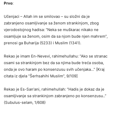
Prvo
:
Učenjaci – Allah im se smilovao – su složni da je
zabranjeno osamljivanje sa ženom strankinjom, zbog
vjerodostojnog hadisa: “Neka se muškarac nikako ne
osamljuje sa ženom, osim da sa njom bude njen mahrem”,
prenosi ga Buharija (5233) i Muslim (1341).
Rekao je imam En-Nevevi, rahimehullahu: “Ako se stranac
osami sa strankinjom bez da sa njima bude treća osoba,
onda je ovo haram po konsenzusu svih učenjaka…” [Kraj
citata iz djela “Šerhsahihi Muslim”, 9/109]
Rekao je Es-San'ani, rahimehullah: “Hadis je dokaz da je
osamljivanje sa strankinjom zabranjeno po konsenzusu..”
(Subulus-selam, 1/608)