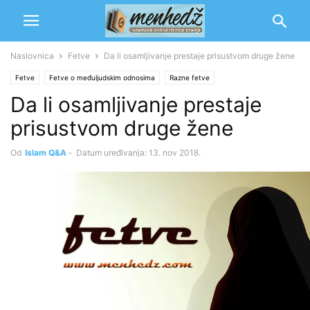
Naslovnica
Fetve
Da li osamljivanje prestaje prisustvom druge žene
Fetve
Fetve o međuljudskim odnosima
Razne fetve
Da li osamljivanje prestaje
prisustvom druge žene
Od
Islam Q&A
-
Datum uređivanja: 13. nov 2018.