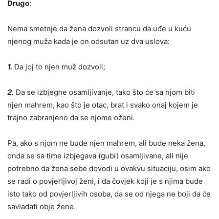
Drugo
:
Nema smetnje da žena dozvoli strancu da uđe u kuću
njenog muža kada je on odsutan uz dva uslova:
1.
Da joj to njen muž dozvoli;
2.
Da se izbjegne osamljivanje, tako što će sa njom biti
njen mahrem, kao što je otac, brat i svako onaj kojem je
trajno zabranjeno da se njome oženi.
Pa, ako s njom ne bude njen mahrem, ali bude neka žena,
onda se sa time izbjegava (gubi) osamljivane, ali nije
potrebno da žena sebe dovodi u ovakvu situaciju, osim ako
se radi o povjerljivoj ženi, i da čovjek koji je s njima bude
isto tako od povjerljivih osoba, da se od njega ne boji da će
savladati obje žene.