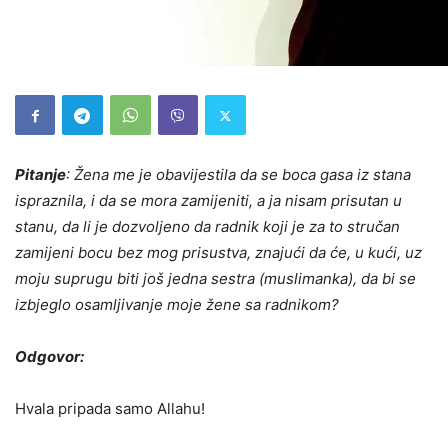
Pitanje
: Žena me je obavijestila da se boca gasa iz stana
ispraznila, i da se mora zamijeniti, a ja nisam prisutan u
stanu, da li je dozvoljeno da radnik koji je za to stručan
zamijeni bocu bez mog prisustva, znajući da će, u kući, uz
moju suprugu biti još jedna sestra (muslimanka), da bi se
izbjeglo osamljivanje moje žene sa radnikom?
Odgovor:
Hvala pripada samo Allahu!