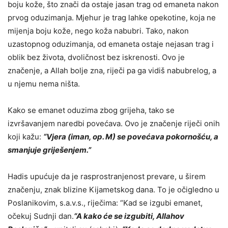
boju kože, što znači da ostaje jasan trag od emaneta nakon
prvog oduzimanja. Mjehur je trag lahke opekotine, koja ne
mijenja boju kože, nego koža nabubri. Tako, nakon
uzastopnog oduzimanja, od emaneta ostaje nejasan trag i
oblik bez života, dvoličnost bez iskrenosti. Ovo je
značenje, a Allah bolje zna, riječi pa ga vidiš nabubrelog, a
u njemu nema ništa.
Kako se emanet oduzima zbog grijeha, tako se
izvršavanjem naredbi povećava. Ovo je značenje riječi onih
koji kažu:
“Vjera
(iman, op. M)
se povećava pokornošću, a
smanjuje griješenjem.”
Hadis upućuje da je rasprostranjenost prevare, u širem
značenju, znak blizine Kijametskog dana. To je očigledno u
Poslanikovim, s.a.v.s., riječima: “Kad se izgubi emanet,
očekuj Sudnji dan.
“A kako će se izgubiti, Allahov