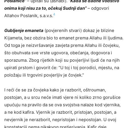
Poslaniče”
– upitali su (ashabi).
“Kada se dadne vodstvo
onima koji nisu za to, očekuj Sudnji dan”
– odgovori
4
Allahov Poslanik, s.a.v.s.
Gubljenje emaneta
(povjerenih stvari) dokaz je blizine
Kijameta, bez obzira bio to emanet prema Allahu ili ljudima.
Od toga je neizvršavanje zavjeta prema Allahu ili čovjeku,
što obuhvata sve vrste ugovora, obećanja, dogovora i
sporazuma. Zbog rijetkih koji su povjerljivi ljudi će na njih
upirati prstom i govorit će: “U toj i toj porodici, mjestu, na
položaju ili trgovini povjerljiv je čovjek.”
I reći će se za čovjeka kako je razborit, oštrouman,
postojan, a u srcu neće imati vjere ni koliko zrno gorušice
upućuju na pravilo da se ova svojstva nalaze kod vjernika,
a ne kod kafira. Vjernik je razborit, pristojan, postojan, a
nevjernik je nerazborit, nepristojan i nepostojan. U ovoj
konstataciji nema nikakvog pretjerivanja. Kafir daje