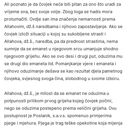
Ali poznato je da čovjek neće biti pitan za ono što uradi za
vrijeme sna, bez svoje volje. Zbog toga se hadis mora
protumačiti. Ovdje san ima značenje nemarnosti prema
Allahovim, dž.š naredbama i njihovo zapostavljanje. Ako se
čovjek izloži situaciji u kojoj su sukobljene strasti i
Allahova, dž.š., naredba, pa da prednost strastima, nema
sumnje da se emanet u njegovom srcu umanjuje shodno
njegovom grijehu. Ako se ovo desi i drugi put, oduzima mu
se drugi dio emaneta itd. Pomanjkanje vjere i emaneta i
njihovo oduzimanje dešava se kao rezultat djela pametnog
čovjeka, svjesnog svoga čina, slobodnog u svome izboru.
Allahova, dž.š., je milost da se emanet ne oduzima u
potpunosti prilikom prvog grijeha kojeg čovjek počini,
nego se oduzima postepeno prema veličini grijeha. Ovu
postupnost je Poslanik, s.a.v.s. spomenuo primjerima
pjege i mjehura. Pjega je trag teške opekotine koja mijenja