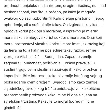
prednost dunjaluku nad ahiretom, drugim riječima, nuli nad
beskonačnosti, kao što je rečeno, pa kako je moguće
ovakvog opisati razboritim?! Kafir djeluje pristojno, lijepog
ophođenja, ali u suštini nije takav. On izgleda takav kad se
njegova korist poklopi s moralom,
a ispravno je mjerilo
morala ako se njegova korist sukobi s moralom
. Onaj koji
moral pretpostavi vlastitoj koristi, mora imati jak razlog koji
ga tjera na to, a kafir ne posjeduje takav razlog, jer ne
vjeruje u Allaha, dž.š., i Sudnji dan. Zapadne zemlje
zagovaraju humanost, poštivanje ljudskih prava, ali u
suštini trguju ovim idealima i zazivaju ih kako bi ostvarile
imperijalističke interese i kako bi zemlje istočnog vojnog
bloka udarile ovim oružjem. Svjedoci smo kako zemlje
zajedničkog evropskog tržišta uništavaju velike količine
prehrambenih proizvoda kako im ne bi opala cijena na
svjetskim tržištima. Kakav je to moral (pored milione
gladnih)?!