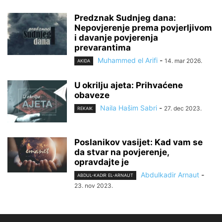
Predznak Sudnjeg dana:
Nepovjerenje prema povjerljivom
i davanje povjerenja
prevarantima
Muhammed el Arifi
-
14. mar 2026.
AKIDA
U okrilju ajeta: Prihvaćene
obaveze
Naila Hašim Sabri
-
27. dec 2023.
REKAIK
Poslanikov vasijet: Kad vam se
da stvar na povjerenje,
opravdajte je
Abdulkadir Arnaut
-
ABDUL-KADIR EL-ARNAUT
23. nov 2023.