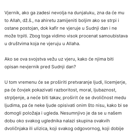
Vjernik, ako ga zadesi nevolja na dunjaluku, zna da će mu
to Allah, dž.š., na ahiretu zamijeniti boljim ako se strpi i
ostane postojan, dok kafir ne vjeruje u Sudnji dan i ne
može trpiti. Zbog toga vidimo visok procenat samoubistava
u društvima koja ne vjeruju u Allaha.
Ako se ova svojstva vežu uz vjeru, kako će njima biti
opisan nevjernik pred Sudnji dan?
U tom vremenu će se proširiti pretvaranje ljudi, licemjerje,
pa će čovjek pokazivati razboritost, moral, ljubaznost,
strpljenje, a neće biti takav, proširit će se dvoličnost medu
ljudima, pa će neke ljude opisivati onim što nisu, kako bi se
domogli položaja i ugleda. Nesumnjivo je da se u našem
dobu oko svakog uglednika nalazi skupina ovakvih
dvoličnjaka ili ulizica, koji svakog odgovornog, koji dobije