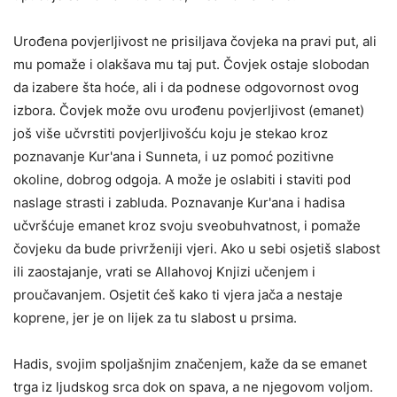
Urođena povjerljivost ne prisiljava čovjeka na pravi put, ali
mu pomaže i olakšava mu taj put. Čovjek ostaje slobodan
da izabere šta hoće, ali i da podnese odgovornost ovog
izbora. Čovjek može ovu urođenu povjerljivost (emanet)
još više učvrstiti povjerljivošću koju je stekao kroz
poznavanje Kur'ana i Sunneta, i uz pomoć pozitivne
okoline, dobrog odgoja. A može je oslabiti i staviti pod
naslage strasti i zabluda. Poznavanje Kur'ana i hadisa
učvršćuje emanet kroz svoju sveobuhvatnost, i pomaže
čovjeku da bude privrženiji vjeri. Ako u sebi osjetiš slabost
ili zaostajanje, vrati se Allahovoj Knjizi učenjem i
proučavanjem. Osjetit ćeš kako ti vjera jača a nestaje
koprene, jer je on lijek za tu slabost u prsima.
Hadis, svojim spoljašnjim značenjem, kaže da se emanet
trga iz ljudskog srca dok on spava, a ne njegovom voljom.