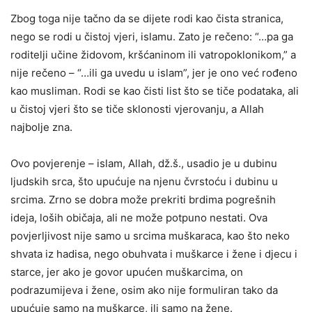
Zbog toga nije tačno da se dijete rodi kao čista stranica,
nego se rodi u čistoj vjeri, islamu. Zato je rečeno: “…pa ga
roditelji učine židovom, kršćaninom ili vatropoklonikom,” a
nije rečeno – “…ili ga uvedu u islam”, jer je ono već rođeno
kao musliman. Rodi se kao čisti list što se tiče podataka, ali
u čistoj vjeri što se tiče sklonosti vjerovanju, a Allah
najbolje zna.
Ovo povjerenje – islam, Allah, dž.š., usadio je u dubinu
ljudskih srca, što upućuje na njenu čvrstoću i dubinu u
srcima. Zrno se dobra može prekriti brdima pogrešnih
ideja, loših običaja, ali ne može potpuno nestati. Ova
povjerljivost nije samo u srcima muškaraca, kao što neko
shvata iz hadisa, nego obuhvata i muškarce i žene i djecu i
starce, jer ako je govor upućen muškarcima, on
podrazumijeva i žene, osim ako nije formuliran tako da
upućuje samo na muškarce, ili samo na žene.