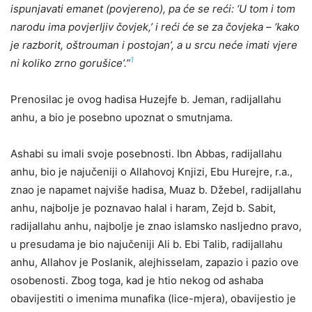
ispunjavati emanet (povjereno), pa će se reći: ‘U tom i tom
narodu ima povjerljiv čovjek,’ i reći će se za čovjeka – ‘kako
je razborit, oštrouman i postojan’, a u srcu neće imati vjere
1
ni koliko zrno gorušice’.”
Prenosilac je ovog hadisa Huzejfe b. Jeman, radijallahu
anhu, a bio je posebno upoznat o smutnjama.
Ashabi su imali svoje posebnosti. Ibn Abbas, radijallahu
anhu, bio je najučeniji o Allahovoj Knjizi, Ebu Hurejre, r.a.,
znao je napamet najviše hadisa, Muaz b. Džebel, radijallahu
anhu, najbolje je poznavao halal i haram, Zejd b. Sabit,
radijallahu anhu, najbolje je znao islamsko nasljedno pravo,
u presudama je bio najučeniji Ali b. Ebi Talib, radijallahu
anhu, Allahov je Poslanik, alejhisselam, zapazio i pazio ove
osobenosti. Zbog toga, kad je htio nekog od ashaba
obavijestiti o imenima munafika (lice-mjera), obavijestio je