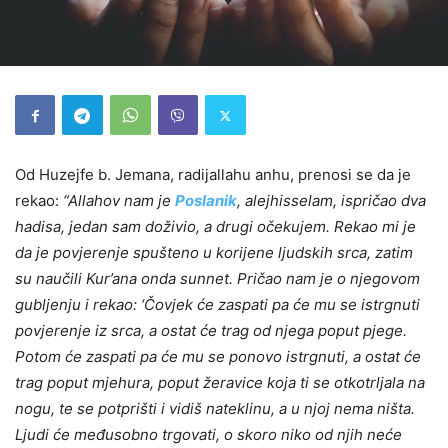
Od Huzejfe b. Jemana, radijallahu anhu, prenosi se da je
rekao:
“Allahov nam je
Poslanik
, alejhisselam, ispričao dva
hadisa, jedan
sam
doživio, a drugi očekujem. Rekao mi je
da je povjerenje spušteno u korijene ljudskih srca, zatim
su naučili Kur’ana onda sunnet. Pričao nam je o njegovom
gubljenju i rekao: ‘Čovjek će zaspati pa će mu se istrgnuti
povjerenje iz srca, a ostat će trag od njega poput pjege.
Potom će zaspati pa će mu se ponovo istrgnuti, a ostat će
trag poput mjehura, poput žeravice koja ti se otkotrljala na
nogu, te se potprišti i vidiš nateklinu, a u njoj nema ništa.
Ljudi će međusobno trgovati, o skoro niko od njih neće