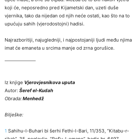
koji će, neposredno pred Kijametski dan, uzeti duše
vjernika, tako da nijedan od njih neće ostati, kao što na to
upućuju sahih (vjerodostojni) hadisi.
Najrazboritiji, najugledniji, i najpostojaniji ljudi među njima
imat će emaneta u srcima manje od zrna gorušice.
Iz knjige
Vjerovjesnikova uputa
Autor:
Šeref el-Kudah
Obrada:
Menhedž
Bilješke:
1
Sahihu-l-Buhari bi šerhi Fethi-l-Bari, 11/353, “Kitabu-r-
rikak”, 35. poglavlje, “Ref'u-l-emane”, hadis br. 6497.