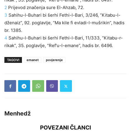
2
Prijevod značenja sure El-Ahzab, 72.
3
Sahihu-l-Buhari bi šerhi Fethi-l-Bari, 3/246, “Kitabu-l-
dženaiz”, 92. poglavlje, “Ma kile fi evladi-l-mušrikin”, hadis
br. 1385.
4
Sahihu-l-Buhari bi šerhi Fethi-l-Bari, 11/333, “Kitabu-r-
rikak”, 35. poglavlje, “Ref'u-l-emane”, hadis br. 6496.
TAGOVI
emanet
povjerenje
Menhedž
POVEZANI ČLANCI