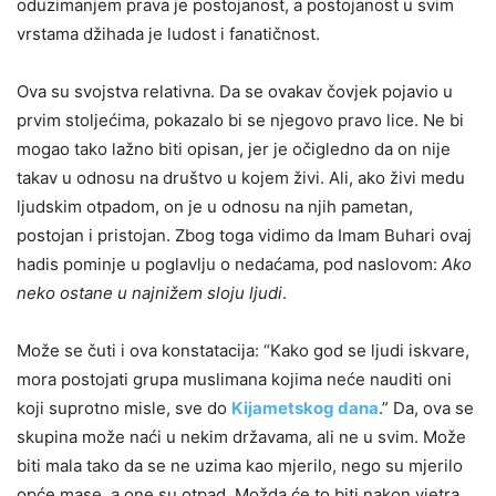
oduzimanjem prava je postojanost, a postojanost u svim
vrstama džihada je ludost i fanatičnost.
Ova su svojstva relativna. Da se ovakav čovjek pojavio u
prvim stoljećima, pokazalo bi se njegovo pravo lice. Ne bi
mogao tako lažno biti opisan, jer je očigledno da on nije
takav u odnosu na društvo u kojem živi. Ali, ako živi medu
ljudskim otpadom, on je u odnosu na njih pametan,
postojan i pristojan. Zbog toga vidimo da Imam Buhari ovaj
hadis pominje u poglavlju o nedaćama, pod naslovom:
Ako
neko ostane u najnižem sloju ljudi
.
Može se čuti i ova konstatacija: “Kako god se ljudi iskvare,
mora postojati grupa muslimana kojima neće nauditi oni
koji suprotno misle, sve do
Kijametskog dana
.” Da, ova se
skupina može naći u nekim državama, ali ne u svim. Može
biti mala tako da se ne uzima kao mjerilo, nego su mjerilo
opće mase, a one su otpad. Možda će to biti nakon vjetra