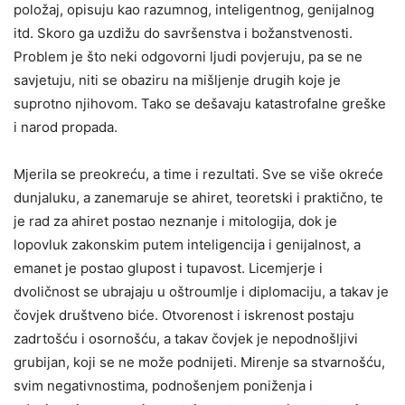
položaj, opisuju kao razumnog, inteligentnog, genijalnog
itd. Skoro ga uzdižu do savršenstva i božanstvenosti.
Problem je što neki odgovorni ljudi povjeruju, pa se ne
savjetuju, niti se obaziru na mišljenje drugih koje je
suprotno njihovom. Tako se dešavaju katastrofalne greške
i narod propada.
Mjerila se preokreću, a time i rezultati. Sve se više okreće
dunjaluku, a zanemaruje se ahiret, teoretski i praktično, te
je rad za ahiret postao neznanje i mitologija, dok je
lopovluk zakonskim putem inteligencija i genijalnost, a
emanet je postao glupost i tupavost. Licemjerje i
dvoličnost se ubrajaju u oštroumlje i diplomaciju, a takav je
čovjek društveno biće. Otvorenost i iskrenost postaju
zadrtošću i osornošću, a takav čovjek je nepodnošljivi
grubijan, koji se ne može podnijeti. Mirenje sa stvarnošću,
svim negativnostima, podnošenjem poniženja i