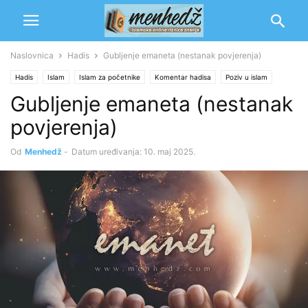
Naslovnica
Hadis
Gubljenje emaneta (nestanak povjerenja)
Hadis
Islam
Islam za početnike
Komentar hadisa
Poziv u islam
Gubljenje emaneta (nestanak
Rekaik
povjerenja)
Od
Menhedž
-
Datum uređivanja: 10. maj 2025.