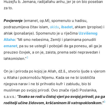
Huzejfu b. Jemana, radijallahu anhu, jer je on bio poseban
za to.
Povjerenje
(emanet, op.M), spomenuto u hadisu,
podrazumijeva čitav islam,
akidu
,
ibadet
, ahkam (propise) i
ahlak (ponašanje). Spomenuto je u riječima
Uzvišenog
Allaha
: “Mi smo nebesima, Zemlji i planinama ponudili
emanet
, pa su se ustegli i pobojali da ga ponesu, ali ga je
preuzeo čovjek, a on je, zaista, prema sebi nepravedan i
2
lahkomislen.”
On je i priroda po kojoj je Allah, dž.š., stvorio ljude s vjerom
u Allaha i pokornošću Nijemu. Kada se ne bi izobličila
njegova narav i ne bi prihvatio kufr i zabludu, bio bi
musliman po svojoj prirodi. Ovo znače riječi Poslanika,
s.a.v.s.:
“Svako se rodi u čistoj vjeri po svojoj prirodi, pa ga
3
roditelji učine židovom, kršćaninom ili vatropoklonikom.”