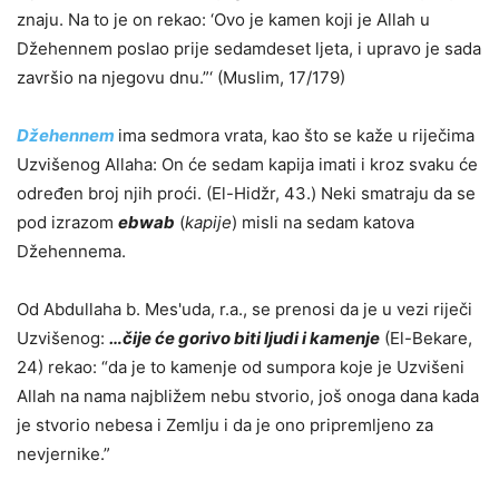
znaju. Na to je on rekao: ‘Ovo je kamen koji je Allah u
Džehennem poslao prije sedamdeset ljeta, i upravo je sada
završio na njegovu dnu.”‘ (Muslim, 17/179)
Džehennem
ima sedmora vrata, kao što se kaže u riječima
Uzvišenog Allaha: On će sedam kapija imati i kroz svaku će
određen broj njih proći. (El-Hidžr, 43.) Neki smatraju da se
pod izrazom
ebwab
(
kapije
) misli na sedam katova
Džehennema.
Od Abdullaha b. Mes'uda, r.a., se prenosi da je u vezi riječi
Uzvišenog:
…čije će gorivo biti ljudi i kamenje
(El-Bekare,
24) rekao: “da je to kamenje od sumpora koje je Uzvišeni
Allah na nama najbližem nebu stvorio, još onoga dana kada
je stvorio nebesa i Zemlju i da je ono pripremljeno za
nevjernike.”