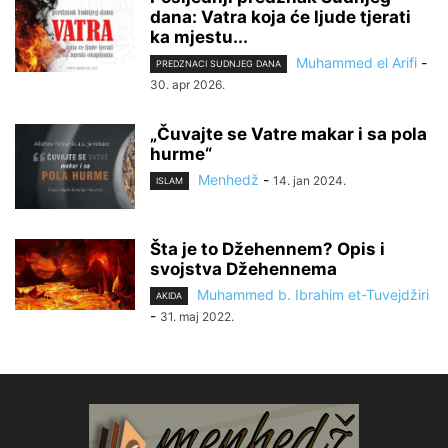
dana: Vatra koja će ljude tjerati
ka mjestu...
Muhammed el Arifi
-
PREDZNACI SUDNJEG DANA
30. apr 2026.
„Čuvajte se Vatre makar i sa pola
hurme“
Menhedž
-
14. jan 2024.
ISLAM
Šta je to Džehennem? Opis i
svojstva Džehennema
Muhammed b. Ibrahim et-Tuvejdžiri
AKIDA
-
31. maj 2022.