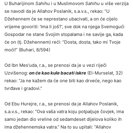
U Buharijinom
Sahihu
i u Muslimovom
Sahihu
u više verzija
se navodi da je Allahov Poslanik, s.a.v.s., rekao: “U
Džehennem će se neprestano ubacivati, a on će cijelo
vrijeme govoriti: ‘Ima li još?’, sve dok na njega Svemogući
Gospodar ne stane Svojim stopalama i ne savije ga, kada
će on (tj. Džehennem) reći: “Dosta, dosta, tako mi Tvoje
moći!” (Buhari, 8/594)
Od Ibn Mes'uda, r.a., se prenosi da je u vezi riječi
Uzvišenog:
o
n će kao kule bacati iskre
(El-Murselat, 32)
rekao: “Ja ne kažem da će one biti kao drveće, nego kao
tvrđave i gradovi.”
Od Ebu Hurejre, r.a., se prenosi da je Allahov Poslanik,
s.a.v.s., rekao: “Ova vaša vatra koju potpaljuje čovjek, ima
samo jedan dio vreline od sedamdeset dijelova koliko ih
ima džehennemska vatra.” Na to su upitali: “Allahov