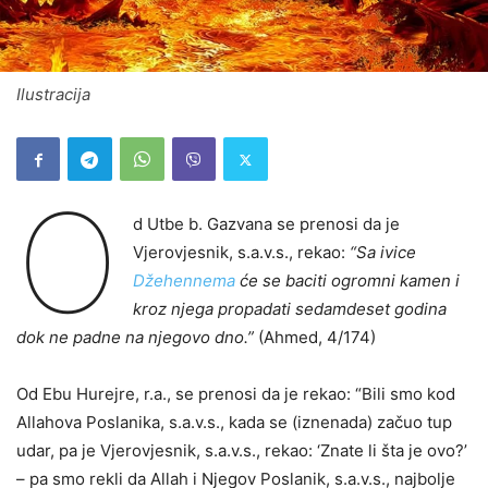
Ilustracija
O
d Utbe b. Gazvana se prenosi da je
Vjerovjesnik, s.a.v.s., rekao:
“Sa ivice
Džehennema
će se baciti ogromni kamen i
kroz njega propadati sedamdeset godina
dok ne padne na njegovo dno.”
(Ahmed, 4/174)
Od Ebu Hurejre, r.a., se prenosi da je rekao: “Bili smo kod
Allahova Poslanika, s.a.v.s., kada se (iznenada) začuo tup
udar, pa je Vjerovjesnik, s.a.v.s., rekao: ‘Znate li šta je ovo?’
– pa smo rekli da Allah i Njegov Poslanik, s.a.v.s., najbolje