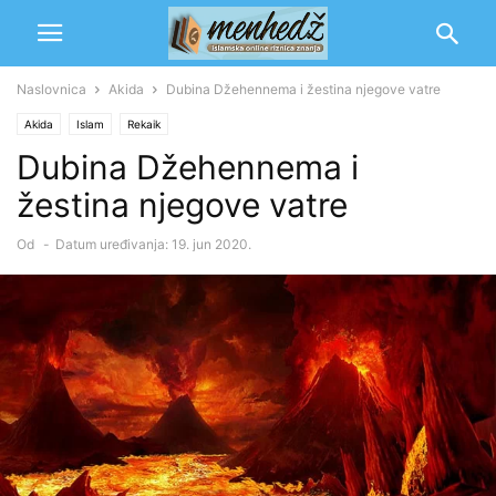
Naslovnica
Akida
Dubina Džehennema i žestina njegove vatre
Akida
Islam
Rekaik
Dubina Džehennema i
žestina njegove vatre
Od
-
Datum uređivanja: 19. jun 2020.