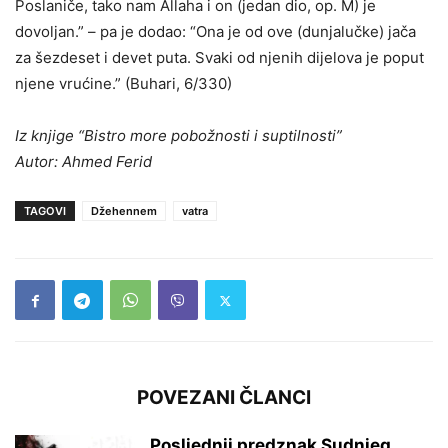
Poslaniče, tako nam Allaha i on (jedan dio, op. M) je
dovoljan.” – pa je dodao: “Ona je od ove (dunjalučke) jača
za šezdeset i devet puta. Svaki od njenih dijelova je poput
njene vrućine.” (Buhari, 6/330)
Iz knjige “Bistro more pobožnosti i suptilnosti”
Autor: Ahmed Ferid
TAGOVI
Džehennem
vatra
POVEZANI ČLANCI
Posljednji predznak Sudnjeg