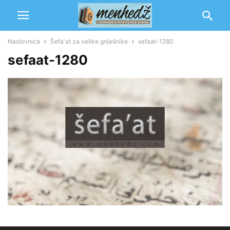
Naslovnica
Šefa'at za velike griješnike
sefaat-1280
sefaat-1280