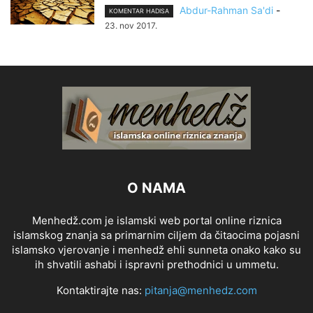
Abdur-Rahman Sa'di
-
KOMENTAR HADISA
23. nov 2017.
O NAMA
Menhedž.com je islamski web portal online riznica
islamskog znanja sa primarnim ciljem da čitaocima pojasni
islamsko vjerovanje i menhedž ehli sunneta onako kako su
ih shvatili ashabi i ispravni prethodnici u ummetu.
Kontaktirajte nas:
pitanja@menhedz.com