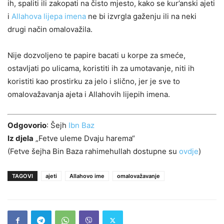
ih, spaliti ili zakopati na čisto mjesto, kako se kur’anski ajeti
i
Allahova lijepa imena
ne bi izvrgla gaženju ili na neki
drugi način omalovažila.
Nije dozvoljeno te papire bacati u korpe za smeće,
ostavljati po ulicama, koristiti ih za umotavanje, niti ih
koristiti kao prostirku za jelo i slično, jer je sve to
omalovažavanja ajeta i Allahovih lijepih imena.
Odgovorio
: Šejh
Ibn Baz
Iz djela
„Fetve uleme Dvaju harema“
(Fetve šejha Bin Baza rahimehullah dostupne su
ovdje
)
TAGOVI
ajeti
Allahovo ime
omalovažavanje