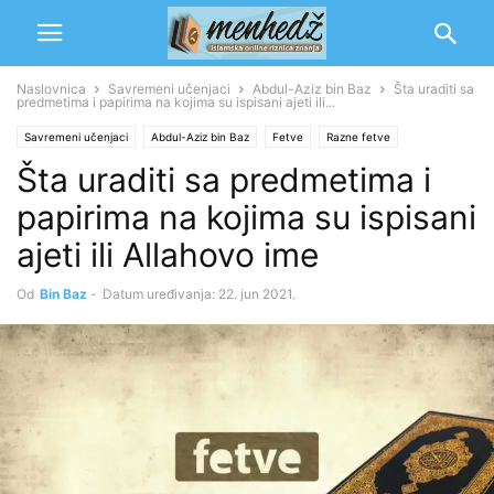
Naslovnica
Savremeni učenjaci
Abdul-Aziz bin Baz
Šta uraditi sa
predmetima i papirima na kojima su ispisani ajeti ili...
Savremeni učenjaci
Abdul-Aziz bin Baz
Fetve
Razne fetve
Šta uraditi sa predmetima i
papirima na kojima su ispisani
ajeti ili Allahovo ime
Od
Bin Baz
-
Datum uređivanja: 22. jun 2021.