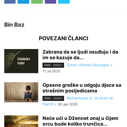
Bin Baz
POVEZANI ČLANCI
Zabrana da se ljudi osuđuju i da
im se kazuje da...
Ejmen Ahmed Muzejjen
-
EDEB - ODGOJ
11. jul 2022.
Opasne greške u odgoju djece sa
strašnim posljedicama
Muhammed b. Ibrahim el-
EDEB - ODGOJ
Hamd
-
28. apr 2020.
Neće ući u Džennet onaj u čijem
srcu bude koliko trunčica...