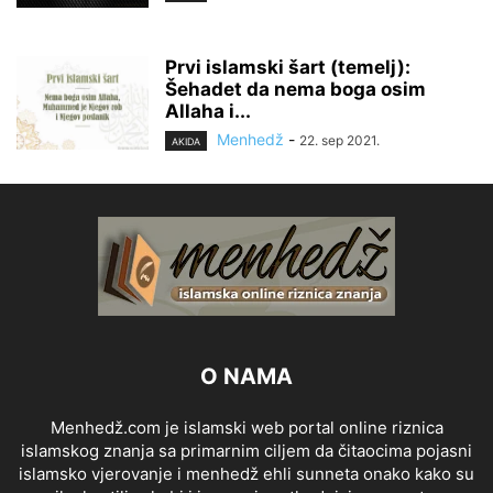
Prvi islamski šart (temelj):
Šehadet da nema boga osim
Allaha i...
Menhedž
-
22. sep 2021.
AKIDA
O NAMA
Menhedž.com je islamski web portal online riznica
islamskog znanja sa primarnim ciljem da čitaocima pojasni
islamsko vjerovanje i menhedž ehli sunneta onako kako su