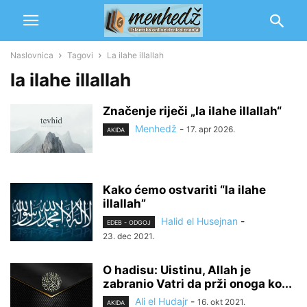
Naslovnica
Tagovi
La ilahe illallah
la ilahe illallah
Značenje riječi „la ilahe illallah“
Menhedž
-
17. apr 2026.
AKIDA
Kako ćemo ostvariti “la ilahe
illallah”
Halid el Husejnan
-
EDEB - ODGOJ
23. dec 2021.
O hadisu: Uistinu, Allah je
zabranio Vatri da prži onoga ko...
Ali el Hudajr
-
16. okt 2021.
AKIDA