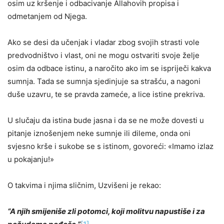
osim uz kršenje i odbacivanje Allahovih propisa i
odmetanjem od Njega.
Ako se desi da učenjak i vladar zbog svojih strasti vole
predvodništvo i vlast, oni ne mogu ostvariti svoje želje
osim da odbace istinu, a naročito ako im se ispriječi kakva
sumnja. Tada se sumnja sjedinjuje sa strašću, a nagoni
duše uzavru, te se pravda zameće, a lice istine prekriva.
U slučaju da istina bude jasna i da se ne može dovesti u
pitanje iznošenjem neke sumnje ili dileme, onda oni
svjesno krše i sukobe se s istinom, govoreći: «Imamo izlaz
u pokajanju!»
O takvima i njima sličnim, Uzvišeni je rekao:
“A njih smijeniše zli potomci, koji molitvu napustiše i za