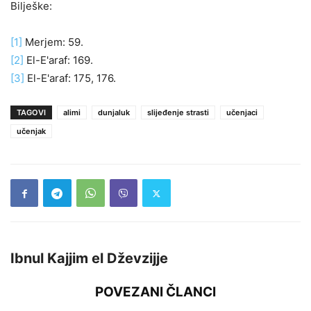
Bilješke:
[1]
Merjem: 59.
[2]
El-E'araf: 169.
[3]
El-E'araf: 175, 176.
TAGOVI
alimi
dunjaluk
slijeđenje strasti
učenjaci
učenjak
Ibnul Kajjim el Dževzijje
POVEZANI ČLANCI