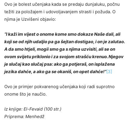
Ovo je bolest učenjaka kada se predaju dunjaluku, počnu
težiti za položajem i udovoljavanjem strasti i požuda. O
njima je Uzvišeni objavio:
“I kaži im vijest o onome kome smo dokaze Naše dali, ali
koji se od njih udaljio pa ga šejtan dostigao, i on je zalutao.
A da smo htjeli, mogii smo ga s njima uzvisiti,
ali se on
ovom svijetu priklonio i za svojom strašću krenuo
. Njegov
je slučaj kao slučaj psa: ako ga potjeraš, on isplažena
jezika dahće, a ako ga se okaniš, on opet dahće!”
[3]
Ovo je primjer pokvarenog učenjaka koji radi suprotno
onome što je naučio.
Iz knjige: El-Fevaid (100 str.)
Priprema: Menhedž