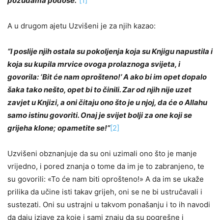
požudama pođoše.”
[1]
A u drugom ajetu Uzvišeni je za njih kazao:
“I poslije njih ostala su pokoljenja koja su Knjigu napustila i
koja su kupila mrvice ovoga prolaznoga svijeta, i
govorila: ‘Bit će nam oprošteno!’ A ako bi im opet dopalo
šaka tako nešto, opet bi to činili. Zar od njih nije uzet
zavjet u Knjizi, a oni čitaju ono što je u njoj, da će o Allahu
samo istinu govoriti. Onaj je svijet bolji za one koji se
grijeha klone; opametite se!”
[2]
Uzvišeni obznanjuje da su oni uzimali ono što je manje
vrijedno, i pored znanja o tome da im je to zabranjeno, te
su govorili: «To će nam biti oprošteno!» A da im se ukaže
prilika da učine isti takav grijeh, oni se ne bi ustručavali i
sustezati. Oni su ustrajni u takvom ponašanju i to ih navodi
da daju izjave za koje i sami znaju da su pogrešne i