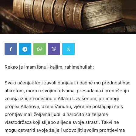
Rekao je imam Ibnul-kajjim, rahimehullah:
Svaki učenjak koji zavoli dunjaluk i dadne mu prednost nad
ahiretom, mora u svojim fetvama, presudama i prenošenju
znanja iznijeti neistinu o Allahu Uzvišenom, jer mnogi
propisi Allahove, džele š’anuhu, vjere ne poklapaju se s
prohtjevima i željama ljudi, a naročito sa željama
vlastodržaca koji slijepo slijede svoje strasti. Takvi ne
mogu ostvariti svoje želje i udovoljiti svojim prohtjevima