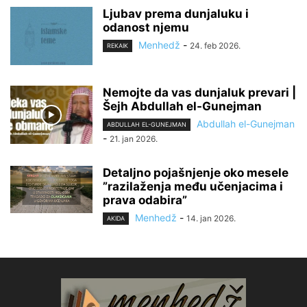
Ljubav prema dunjaluku i
odanost njemu
Menhedž
-
24. feb 2026.
REKAIK
Nemojte da vas dunjaluk prevari |
Šejh Abdullah el-Gunejman
Abdullah el-Gunejman
ABDULLAH EL-GUNEJMAN
-
21. jan 2026.
Detaljno pojašnjenje oko mesele
”razilaženja među učenjacima i
prava odabira”
Menhedž
-
14. jan 2026.
AKIDA