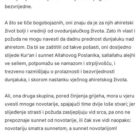
bezvrijedne.
A što se tiče bogobojaznih, oni znaju da je za njih ahiretski
život bolji i vredniji od ovodunjalučkog života. Zato ih vlast i
požuda ne mogu navesti da dadnu prednost dunjaluku nad
ahiretom. Da bi se zaštitili od takve pošasti, oni dosljedno
slijede Kur'an i sunnet Allahovog Poslanika, sallallahu alejhi
ve sellem, potpomažu se namazom i strpljivošću, i
trezveno razmišljaju o prolaznosti i bezvrijednosti
dunjaluka, i skorom nastanku vječnog ahiretskog života.
Ali, ona druga skupina, pored činjenja grijeha, mora u vjeru
uvesti mnoge novotarije, spajajući time dvije loše stvari;
jer
slijeđenje strasti i požuda zasljepljuju vid srca,
pa ono ne
prepoznaje sunnet od novotarije, ili čak sve vidi naopako:
novotariju smatra sunnetom, a sunnet novotarijom!