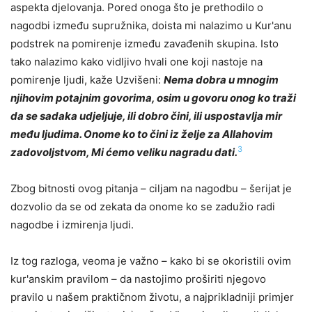
aspekta djelovanja. Pored onoga što je prethodilo o
nagodbi između supružnika, doista mi nalazimo u Kur'anu
podstrek na pomirenje između zavađenih skupina. Isto
tako nalazimo kako vidljivo hvali one koji nastoje na
pomirenje ljudi, kaže Uzvišeni:
Nema dobra u mnogim
njihovim potajnim govorima, osim u govoru onog ko traži
da se sadaka udjeljuje, ili dobro čini, ili uspostavlja mir
među ljudima. Onome ko to čini iz želje za Allahovim
3
zadovoljstvom, Mi ćemo veliku nagradu dati.
Zbog bitnosti ovog pitanja – ciljam na nagodbu – šerijat je
dozvolio da se od zekata da onome ko se zadužio radi
nagodbe i izmirenja ljudi.
Iz tog razloga, veoma je važno – kako bi se okoristili ovim
kur'anskim pravilom – da nastojimo proširiti njegovo
pravilo u našem praktičnom životu, a najprikladniji primjer