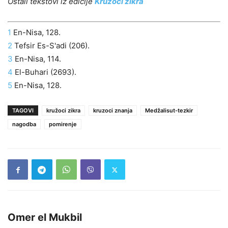
Ostali tekstovi iz edicije
Kružoci zikra
1
En-Nisa, 128.
2
Tefsir Es-S'adi (206).
3
En-Nisa, 114.
4
El-Buhari (2693).
5
En-Nisa, 128.
TAGOVI
kružoci zikra
kruzoci znanja
Medžalisut-tezkir
nagodba
pomirenje
Omer el Mukbil