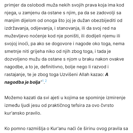
primjer da oslobodi muža nekih svojih prava koja ima kod
njega, u z
a
mjenu da ostane s njim, pa da se zadovolji sa
manjim dijelom od onoga što joj je dužan obezbijediti od
izdržavanja, odijevanja, i stanovanja, ili da svoj red na
muževljevo noćenje kod nje poništi, ili dodijeli njemu ili
svojoj inoći, pa ako se dogovore i nagode oko toga, nema
smetnje niti grijeha niko od njih zbog toga, i tada je
dozvoljeno mužu da ostane s njom u braku nakon ovakve
nagodbe, a to je, definitivno, bolje nego li razvod i
rastajanje, te je zbog toga Uzvišeni Allah kazao:
A
1
2
nagodba je bolja
”
.
Možemo kazati da svi ajeti u kojima se spominje izmirenje
između ljudi jesu od praktičnog tefs
i
ra za ovo čvrsto
kur'ansko pravilo.
Ko pomno razmišlja o Kur'anu naći će širinu ovog pravila sa