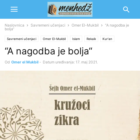
Naslovnica
Savremeni učenjaci
Omer El-Mukbil
“A nagodba je
bolja“
Savremeni učenjaci
Omer El-Mukbil
Islam
Rekaik
Kur'an
“A nagodba je bolja“
Tefsir i mufessiri
Od
Omer el Mukbil
-
Datum uređivanja: 17. maj 2021.