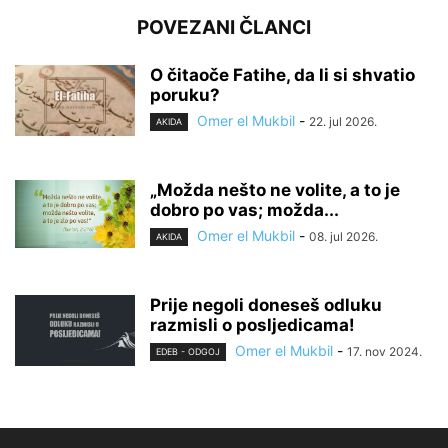
POVEZANI ČLANCI
O čitaoče Fatihe, da li si shvatio
poruku?
Omer el Mukbil
-
22. jul 2026.
AKIDA
„Možda nešto ne volite, a to je
dobro po vas; možda...
Omer el Mukbil
-
08. jul 2026.
AKIDA
Prije negoli doneseš odluku
razmisli o posljedicama!
Omer el Mukbil
-
17. nov 2024.
EDEB - ODGOJ