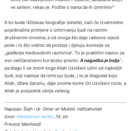
4
ve sellem, rekao je:
Pođite s nama da ih izmirimo!
A ko bude iščitavao biografije (selefa), naći će izvanredne
pojedinačne primjere u izmirivanju ljudi na raznim
društvenim nivoima; a od onoga što daje radosne vijesti
jeste i to što vidimo da postoje i djeluju komisije za
„
g
lađenje međusobnih razmirica“. To je praktični naslov za
5
ovo veličanstveno kur’ansko pravilo:
A nagodba je bolja
;
pa blago li se onom koga Allah Uzvišeni učini od najboljih
ljudi, koji nastoje
d
a izmir
uju
ljud
e
, i to je blagodat koju
Allah, džele šanuhu, daje onome kome On Uzvišeni hoće, a
Allah je posjednik obilja velikog.
Napisao: Šejh i dr. Omer el-Mukbil, hafizahullah
Izvor:
Medžalisut-tezkir
, 74. str.
Prevod: Menhedž