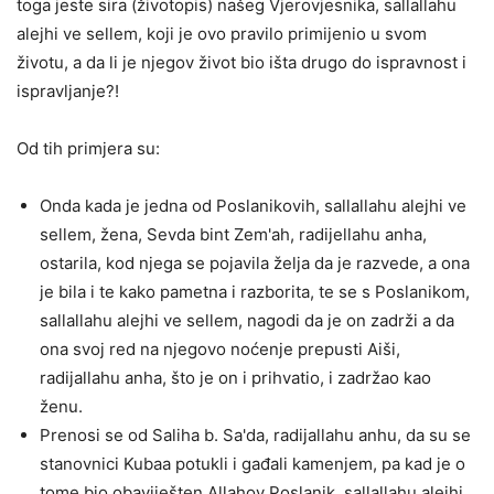
toga jeste sira (životopis) našeg Vjerovjesnika, sallallahu
alejhi ve sellem, koji je ovo pravilo primijenio u svom
životu, a da li je njegov život bio išta drugo do ispravnost i
ispravljanje?!
Od tih primjera su:
Onda kada je jedna od Poslanikovih, sallallahu alejhi ve
sellem,
žena,
Sevda bint Zem'ah, radijellahu anha,
ostarila, kod njega se pojavila želja da je razvede, a ona
je bila i te kako pametna i razborita, te se s Poslanikom,
sallallahu alejhi ve sellem, nagodi da je on zadrži a da
ona svoj red na njegovo noćenje prepusti Aiši,
radijallahu anha, što je on i prihvatio, i zadržao kao
ženu.
Prenosi se od Saliha b. Sa'da, radijallahu anhu, da su se
stanovnici Kubaa potukli i gađali kamenjem, pa kad je o
tome bio obaviješten Allahov Poslanik, sallallahu alejhi