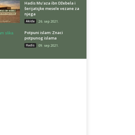
Hadis Mu'aza ibn Džebela i
šerijatsjke mesele vezane za
njega
Akida
26. sep 2021.
Potpuni islam: Znaci
potpunog islama
Hadis
09. sep 2021.