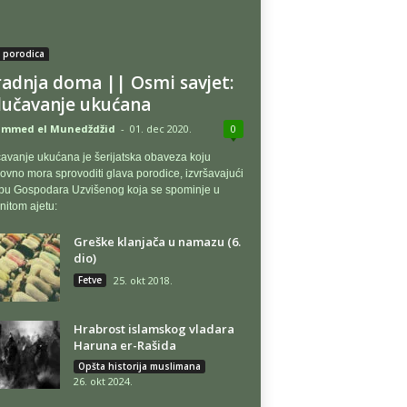
i porodica
radnja doma || Osmi savjet:
učavanje ukućana
mmed el Munedždžid
-
01. dec 2020.
0
avanje ukućana je šerijatska obaveza koju
vno mora sprovoditi glava porodice, izvršavajući
bu Gospodara Uzvišenog koja se spominje u
itom ajetu:
Greške klanjača u namazu (6.
dio)
Fetve
25. okt 2018.
Hrabrost islamskog vladara
Haruna er-Rašida
Opšta historija muslimana
26. okt 2024.