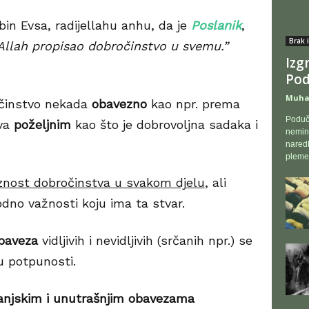
in Evsa, radijellahu anhu, da je
Poslanik
,
Brak 
 Allah propisao dobročinstvo u svemu.”
Izg
Pod
Muha
očinstvo nekada
obavezno
kao npr. prema
Poduč
iva
poželjnim
kao što je dobrovoljna sadaka i
nemino
nared
plemen
znost dobročinstva u svakom djelu
, ali
dno važnosti koju ima ta stvar.
obaveza
vidljivih i nevidljivih (srčanih npr.) se
u potpunosti.
njskim i unutrašnjim obavezama