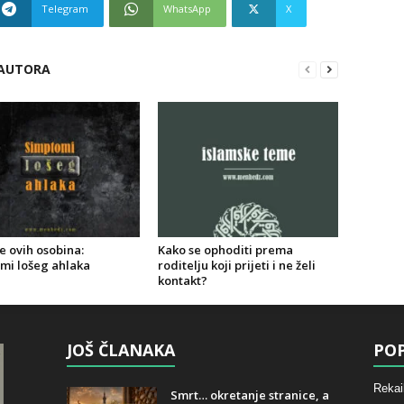
Telegram
WhatsApp
X
 AUTORA
e ovih osobina:
Kako se ophoditi prema
mi lošeg ahlaka
roditelju koji prijeti i ne želi
kontakt?
JOŠ ČLANAKA
POP
Rekai
Smrt… okretanje stranice, a