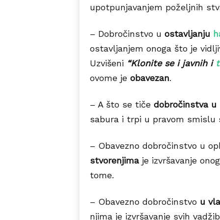
upotpunjavanjem poželjnih stva
– Dobročinstvo u
ostavljanju
h
ostavljanjem onoga što je vidlj
Uzvišeni
“Klonite se i javnih i
t
ovome je
obavezan
.
– A što se tiče
dobročinstva u
sabura i trpi u pravom smislu s
– Obavezno dobročinstvo u op
stvorenjima
je izvršavanje ono
tome.
– Obavezno dobročinstvo
u vl
njima je izvršavanje svih vadži