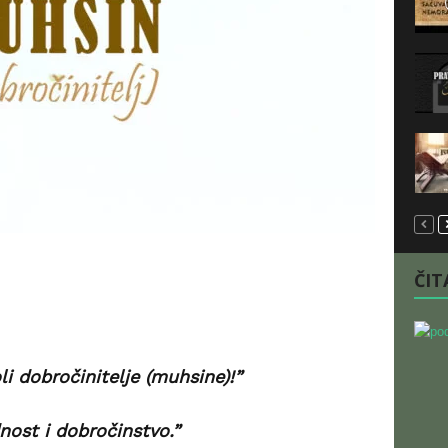
ČITA
oli dobročinitelje (muhsine)!”
nost i dobročinstvo.”