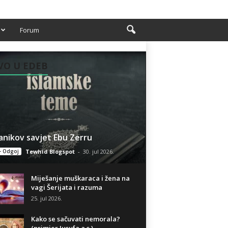
Forum
VO U EDEB
anikov savjet Ebu Zerru
- Odgoj
Tewhid Blogspot
-
30. jul 2026.
Miješanje muškaraca i žena na
vagi Šerijata i razuma
25. jul 2026.
Kako se sačuvati nemorala?