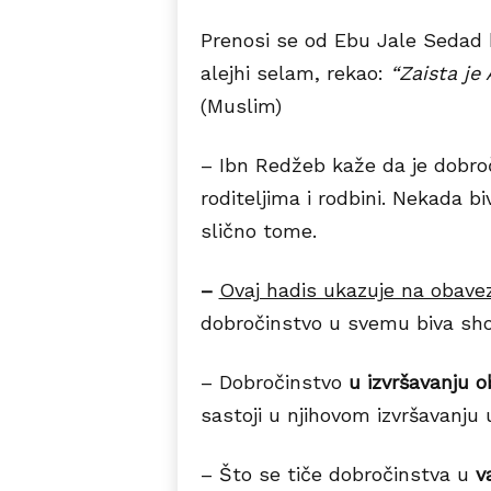
Prenosi se od Ebu Jale Sedad b
alejhi selam, rekao:
“
Zaista je
(Muslim)
– Ibn Redžeb kaže da je dobr
roditeljima i rodbini. Nekada b
slično tome.
–
Ovaj hadis ukazuje na obave
dobročinstvo u svemu biva sho
– Dobročinstvo
u izvršavanju 
sastoji u njihovom izvršavanju 
– Što se tiče dobročinstva u
va