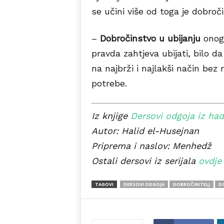
se učini više od toga je dobroč
–
Dobročinstvo u ubijanju
onoga
pravda zahtjeva ubijati, bilo da 
na najbrži i najlakši način bez
potrebe.
Iz knjige
Dersovi odgoja iz had
Autor: Halid el-Husejnan
Priprema i naslov: Menhedž
Ostali dersovi iz serijala
ovdje
TAGOVI
DERSOVI ODGOJA
DOBROČINITELJ
D