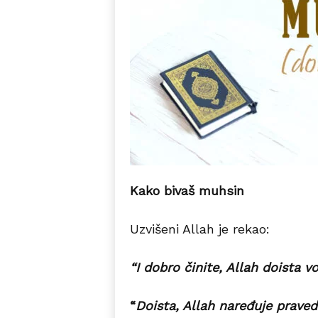
Kako bivaš muhsin
Uzvišeni Allah je rekao:
“I dobro činite, Allah doista v
“
Doista, Allah naređuje praved