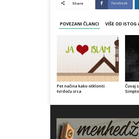
Facebook
Share
POVEZANI ČLANCI
VIŠE OD ISTOG
Pet načina kako otkloniti
Čuvaj s
tvrdoću srca
Simpto