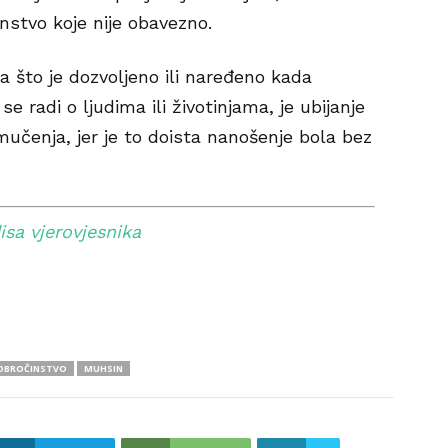
instvo koje nije obavezno.
 što je dozvoljeno ili naređeno kada
se radi o ljudima ili životinjama, je ubijanje
 mučenja, jer je to doista nanošenje bola bez
isa vjerovjesnika
OBROČINSTVO
MUHSIN