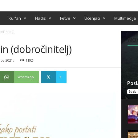
Kur'an
Hadis
Fetve
Učenjaci
Multimedija
očinitelj)
NO
n (dobročinitelj)
nov 2021.
1192
WhatsApp
X
Posl
Edeb 