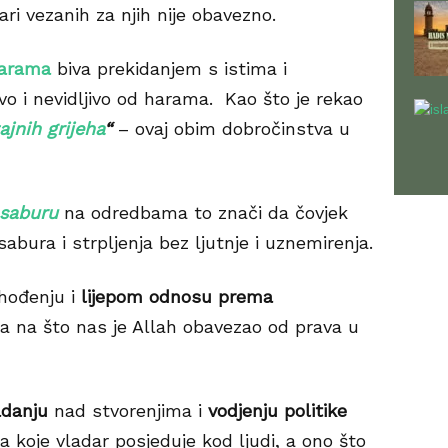
ri vezanih za njih nije obavezno.
arama
biva prekidanjem s istima i
ivo i nevidljivo od harama. Kao što je rekao
ajnih grijeha
“
– ovaj obim dobročinstva u
saburu
na odredbama to znači da čovjek
abura i strpljenja bez ljutnje i uznemirenja.
hođenju i
lijepom odnosu prema
ga na što nas je Allah obavezao od prava u
adanju
nad stvorenjima i
vodjenju politike
ba koje vladar posjeduje kod ljudi, a ono što