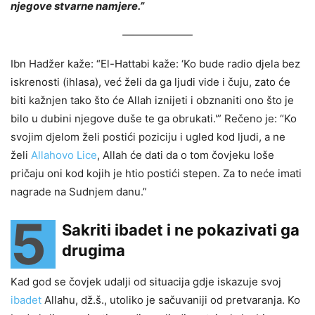
njegove stvarne namjere.”
Ibn Hadžer kaže: “El-Hattabi kaže: ‘Ko bude radio djela bez
iskrenosti (ihlasa), već želi da ga ljudi vide i čuju, zato će
biti kažnjen tako što će Allah iznijeti i obznaniti ono što je
bilo u dubini njegove duše te ga obrukati.'” Rečeno je: “Ko
svojim djelom želi postići poziciju i ugled kod ljudi, a ne
želi
Allahovo Lice
, Allah će dati da o tom čovjeku loše
pričaju oni kod kojih je htio postići stepen. Za to neće imati
nagrade na Sudnjem danu.”
5
Sakriti ibadet i ne pokazivati ga
drugima
Kad god se čovjek udalji od situacija gdje iskazuje svoj
ibadet
Allahu, dž.š., utoliko je sačuvaniji od pretvaranja. Ko