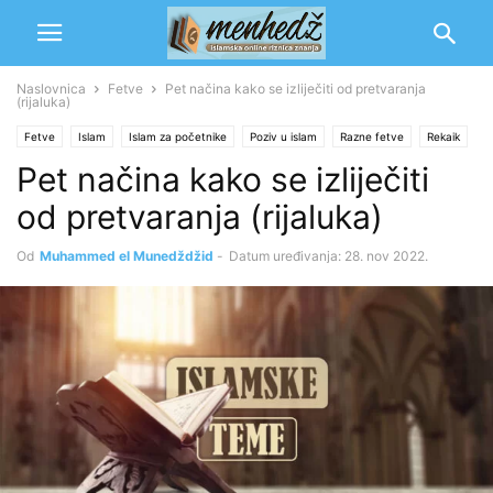
Naslovnica
Fetve
Pet načina kako se izliječiti od pretvaranja
(rijaluka)
Fetve
Islam
Islam za početnike
Poziv u islam
Razne fetve
Rekaik
Pet načina kako se izliječiti
od pretvaranja (rijaluka)
Od
Muhammed el Munedždžid
-
Datum uređivanja: 28. nov 2022.