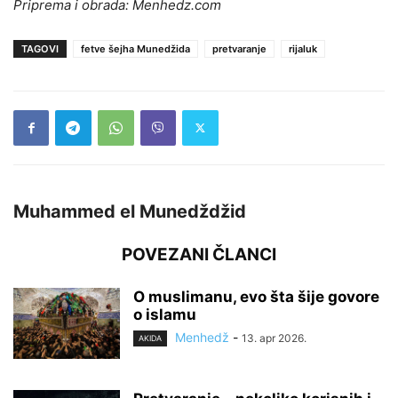
Priprema i obrada: Menhedz.com
TAGOVI
fetve šejha Munedžida
pretvaranje
rijaluk
Muhammed el Munedždžid
POVEZANI ČLANCI
O muslimanu, evo šta šije govore
o islamu
Menhedž
-
13. apr 2026.
AKIDA