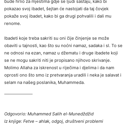
bude hrlio za mjestima gdje se ljudi sastaju, kako bi
pokazao svoj ibadet, šejtan će nastojati da taj čovjek
pokaže svoj ibadet, kako bi ga drugi pohvalili i dali mu
renome.
Ibadeti koje treba sakriti su oni čije činjenje se može
obaviti u tajnosti, kao što su noćni namaz, sadaka i sl. To se
ne odnosi na ezan, namaz u džematu i druge ibadete koji
se ne mogu sakriti niti je propisano njihovo skrivanje.
Molimo Allaha za iskrenost u riječima i djelima i da nam
oprosti ono što smo iz pretvaranja uradili i neka je salavat i
selam na našeg poslanika, Muhammeda.
Odgovorio: Muhammed Salih el-Munedždžid
Iz knjige: Fetve – ahlak, odgoj, društveni problemi