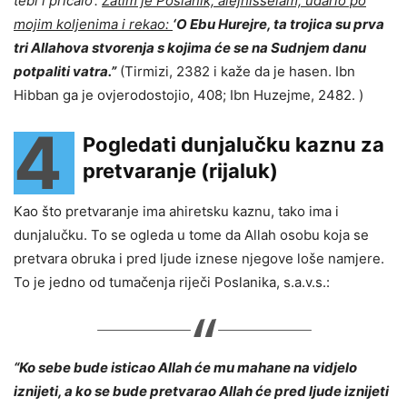
tebi i pričalo’.
Zatim je Poslanik, alejhisselam, udario po
mojim koljenima i rekao:
‘O Ebu Hurejre, ta trojica su prva
tri Allahova stvorenja s kojima će se na Sudnjem danu
potpaliti vatra.”
(Tirmizi, 2382 i kaže da je hasen. Ibn
Hibban ga je ovjerodostojio, 408; Ibn Huzejme, 2482. )
4
Pogledati dunjalučku kaznu za
pretvaranje (rijaluk)
Kao što pretvaranje ima ahiretsku kaznu, tako ima i
dunjalučku. To se ogleda u tome da Allah osobu koja se
pretvara obruka i pred ljude iznese njegove loše namjere.
To je jedno od tumačenja riječi Poslanika, s.a.v.s.:
“Ko sebe bude isticao Allah će mu mahane na vidjelo
iznijeti, a ko se bude pretvarao Allah će pred ljude iznijeti