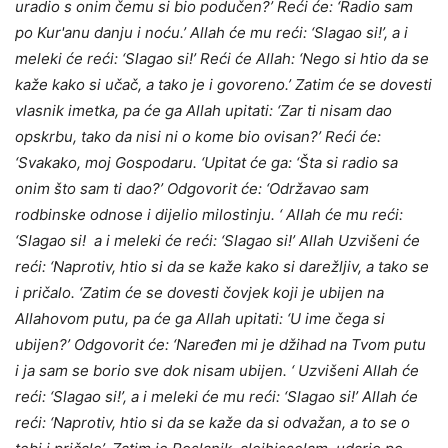
uradio s onim čemu si bio podučen?’ Reći će: ‘Radio sam
po Kur'anu danju i noću.’ Allah će mu reći: ‘Slagao si!’, a i
meleki će reći: ‘Slagao si!’ Reći će Allah: ‘Nego si htio da se
kaže kako si učač, a tako je i govoreno.’ Zatim će se dovesti
vlasnik imetka, pa će ga Allah upitati: ‘Zar ti nisam dao
opskrbu, tako da nisi ni o kome bio ovisan?’ Reći će:
‘Svakako, moj Gospodaru. ‘Upitat će ga: ‘Šta si radio sa
onim što sam ti dao?’ Odgovorit će: ‘Održavao sam
rodbinske odnose i dijelio milostinju. ‘ Allah će mu reći:
‘Slagao si! a i meleki će reći: ‘Slagao si!’ Allah Uzvišeni će
reći: ‘Naprotiv, htio si da se kaže kako si darežljiv, a tako se
i pričalo. ‘Zatim će se dovesti čovjek koji je ubijen na
Allahovom putu, pa će ga Allah upitati: ‘U ime čega si
ubijen?’ Odgovorit će: ‘Naređen mi je džihad na Tvom putu
i ja sam se borio sve dok nisam ubijen. ‘ Uzvišeni Allah će
reći: ‘Slagao si!’, a i meleki će mu reći: ‘Slagao si!’ Allah će
reći: ‘Naprotiv, htio si da se kaže da si odvažan, a to se o