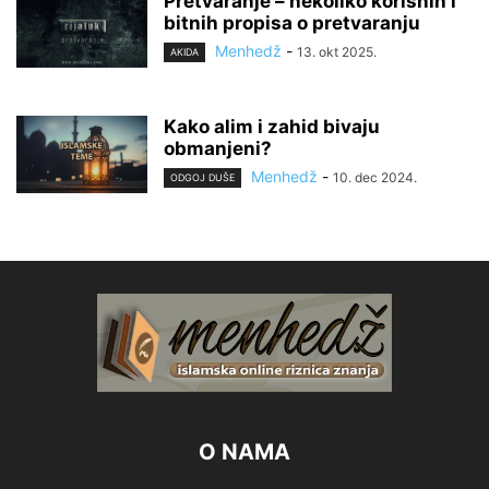
Pretvaranje – nekoliko korisnih i
bitnih propisa o pretvaranju
Menhedž
-
13. okt 2025.
AKIDA
Kako alim i zahid bivaju
obmanjeni?
Menhedž
-
10. dec 2024.
ODGOJ DUŠE
O NAMA