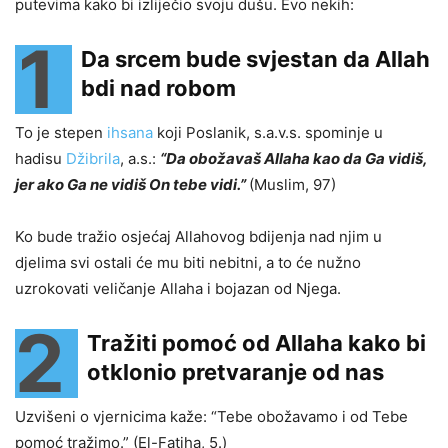
putevima kako bi izliječio svoju dušu. Evo nekih:
1
Da srcem bude svjestan da Allah
bdi nad robom
To je stepen
ihsana
koji Poslanik, s.a.v.s. spominje u
hadisu
Džibrila
, a.s.:
“
Da obožavaš Allaha kao da Ga vidiš,
jer ako Ga ne vidiš On tebe vidi.”
(Muslim, 97)
Ko bude tražio osjećaj Allahovog bdijenja nad njim u
djelima svi ostali će mu biti nebitni, a to će nužno
uzrokovati veličanje Allaha i bojazan od Njega.
2
Tražiti pomoć od Allaha kako bi
otklonio pretvaranje od nas
Uzvišeni o vjernicima kaže: “Tebe obožavamo i od Tebe
pomoć tražimo.” (El-Fatiha, 5.)