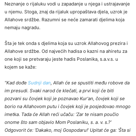
Neznanje o rijaluku vodi u zapadanje u njega i ustrajavanje
u njemu. Stoga, znaj da rijaluk upropaštava djela, uzrok je
Allahove srdžbe. Razumni se neće zamarati djelima koja
nemaju nagradu.
Šta je tek onda s djelima koja su uzrok Allahovog prezira i
Allahove srdžbe. Od najvećih hadisa o kazni na ahiretu za
one koji se pretvaraju jeste hadis Poslanika, s.a.v.s. u
kojem se kaže:
“Kad dođe
Sudnji dan
, Allah će se spustiti među robove da
im presudi. Svaki narod će klečati, a prvi koji će biti
pozvani su čovjek koji je poznavao Kur'an, čovjek koji se
borio na Allahovom putu i čovjek koji je posjedovao mnogo
imetka. Tada će Allah reći učaču: ‘Zar te nisam poučio
onome što sam objavio Mom Poslaniku, s. a. v. s.?’
Odgovorit će: ‘Dakako, moj Gospodaru!’ Upitat će ga: ‘Šta si