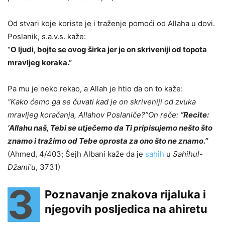
Od stvari koje koriste je i traženje pomoći od Allaha u dovi.
Poslanik, s.a.v.s. kaže:
“
O ljudi, bojte se ovog širka jer je on skriveniji od topota
mravljeg koraka.”
Pa mu je neko rekao, a Allah je htio da on to kaže:
“Kako ćemo ga se čuvati kad je on skriveniji od zvuka
mravljeg koračanja, Allahov Poslaniče?”
On reče:
“Recite:
‘Allahu naš, Tebi se utječemo da Ti pripisujemo nešto što
znamo i tražimo od Tebe oprosta za ono što ne znamo.”
(Ahmed, 4/403; Šejh Albani kaže da je
sahih
u
Sahihul-
Džami'u
, 3731)
3
Poznavanje znakova rijaluka i
njegovih posljedica na ahiretu