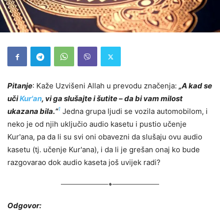
Pitanje
:
Kaže Uzvišeni Allah u prevodu značenja:
„A kad se
uči
Kur'an
, vi ga slušajte i šutite – da bi vam milost
1
ukazana bila.“
Jedna grupa ljudi se vozila automobilom, i
neko je od njih uključio audio kasetu i pustio učenje
Kur'ana, pa da li su svi oni obavezni da slušaju ovu audio
kasetu (tj. učenje Kur'ana), i da li je grešan onaj ko bude
razgovarao dok audio kaseta još uvijek radi?
Odgovor: