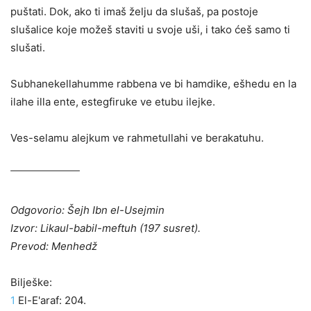
puštati. Dok, ako ti imaš želju da slušaš, pa postoje
slušalice koje možeš staviti u svoje uši, i tako ćeš samo ti
slušati.
Subhanekellahumme rabbena ve bi hamdike, ešhedu en la
ilahe illa ente, estegfiruke ve etubu ilejke.
Ves-selamu alejkum ve rahmetullahi ve berakatuhu.
Odgovorio: Šejh Ibn el-Usejmin
Izvor: Likaul-babil-meftuh (197 susret).
Prevod: Menhedž
Bilješke:
1
El-E'araf: 204.