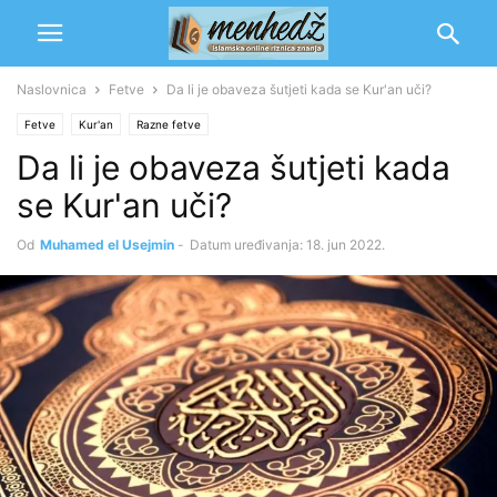
Naslovnica
Fetve
Da li je obaveza šutjeti kada se Kur'an uči?
Fetve
Kur'an
Razne fetve
Da li je obaveza šutjeti kada
se Kur'an uči?
Od
Muhamed el Usejmin
-
Datum uređivanja: 18. jun 2022.