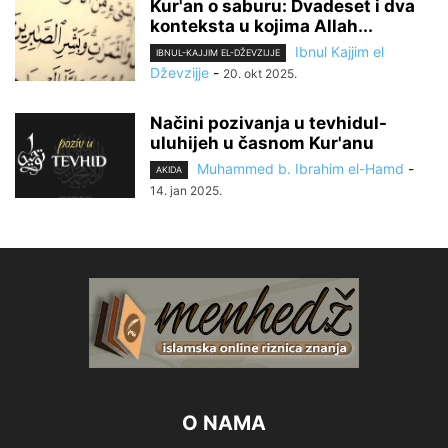
Kur'an o saburu: Dvadeset i dva
konteksta u kojima Allah...
Ibnul Kajjim el
IBNUL-KAJJIM EL-DŽEVZIJJE
Dževzijje
-
20. okt 2025.
Načini pozivanja u tevhidul-
uluhijeh u časnom Kur'anu
Muhammed b. Ibrahim el-Hamd
-
AKIDA
14. jan 2025.
O NAMA