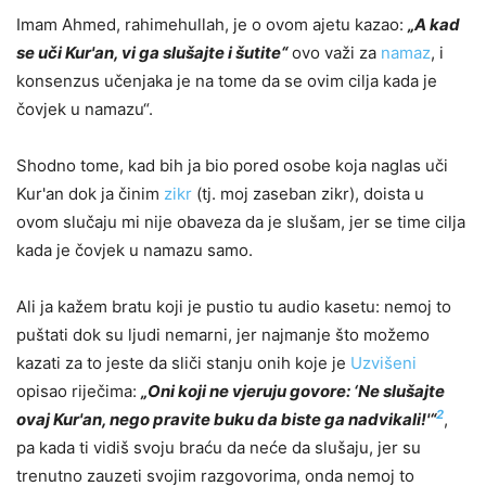
Imam Ahmed, rahimehullah, je o ovom ajetu kazao:
„A kad
se uči Kur'an, vi ga slušajte i šutite“
ovo važi za
namaz
, i
konsenzus učenjaka je na tome da se ovim cilja kada je
čovjek u namazu“.
Shodno tome, kad bih ja bio pored osobe koja naglas uči
Kur'an dok ja činim
zikr
(tj. moj zaseban zikr), doista u
ovom slučaju mi nije obaveza da je slušam, jer se time cilja
kada je čovjek u namazu samo.
Ali ja kažem bratu koji je pustio tu audio kasetu: nemoj to
puštati dok su ljudi nemarni, jer najmanje što možemo
kazati za to jeste da sliči stanju onih koje je
Uzvišeni
opisao riječima:
„Oni koji ne vjeruju govore: ‘Ne slušajte
2
ovaj Kur'an, nego pravite buku da biste ga nadvikali!'“
,
pa kada ti vidiš svoju braću da neće da slušaju, jer su
trenutno zauzeti svojim razgovorima, onda nemoj to