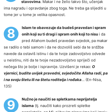
stavovima
. Makar i ne želio takvo što, učenjak
ima nagradu i opravdanje zbog toga. Ne treba ga slijediti u
tome jer u tome je velika opasnost.
Islam te obavezuje da budeš pravedan i spram
8
onih koji su ti dragi i spram onih koji to nisu
i da
pred Allahom budeš pravedan svjedok, pa makar
se radilo o tebi samom i da ne dozvoliš sebi da te srdžba
navede da ostaviš istinu i da te tvoje zadovoljstvo odvede
u neistinu, niti da te tvoje nezadovoljstvo spriječi od
nečega što je bolje i ispravnije. Uzvišeni je rekao:
O
vjernici, budite uvijek pravedni, svjedočite Allaha radi, pa
i na svoju štetu ili na štetu roditeija i rođaka
… (En-Nisa,
135)
Nužno je naučiti se spletkama neprijatelja
9
islama
(tj. naučiti kako prozreti spletke