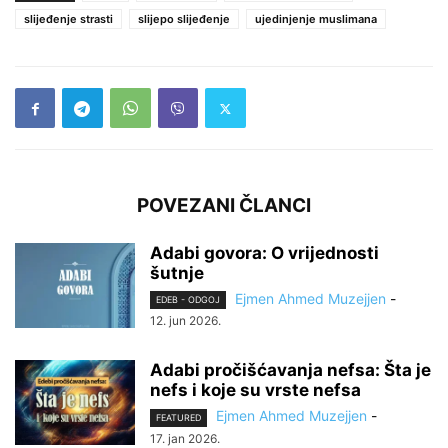
slijeđenje strasti
slijepo slijeđenje
ujedinjenje muslimana
POVEZANI ČLANCI
Adabi govora: O vrijednosti
šutnje
Ejmen Ahmed Muzejjen
-
EDEB - ODGOJ
12. jun 2026.
Adabi pročišćavanja nefsa: Šta je
nefs i koje su vrste nefsa
Ejmen Ahmed Muzejjen
-
FEATURED
17. jan 2026.