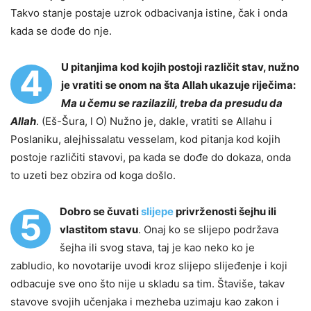
Takvo stanje postaje uzrok odbacivanja istine, čak i onda
kada se dođe do nje.
U pitanjima kod kojih postoji različit stav, nužno
4
je vratiti se onom na šta Allah ukazuje riječima:
Ma u čemu se razilazili, treba da presudu da
Allah
. (Eš-Šura, l O) Nužno je, dakle, vratiti se Allahu i
Poslaniku, alejhissalatu vesselam, kod pitanja kod kojih
postoje različiti stavovi, pa kada se dođe do dokaza, onda
to uzeti bez obzira od koga došlo.
Dobro se čuvati
slijepe
privrženosti šejhu ili
5
vlastitom stavu
. Onaj ko se slijepo podržava
šejha ili svog stava, taj je kao neko ko je
zabludio, ko novotarije uvodi kroz slijepo slijeđenje i koji
odbacuje sve ono što nije u skladu sa tim. Štaviše, takav
stavove svojih učenjaka i mezheba uzimaju kao zakon i