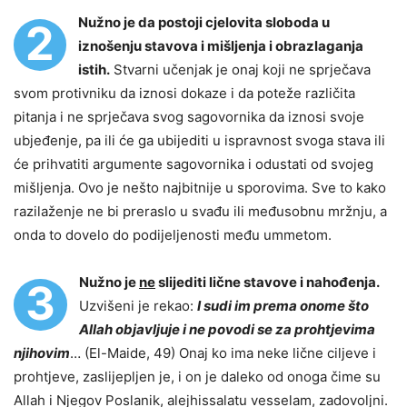
Nužno je da postoji cjelovita sloboda u
2
iznošenju stavova i mišljenja i obrazlaganja
istih.
Stvarni učenjak je onaj koji ne sprječava
svom protivniku da iznosi dokaze i da poteže različita
pitanja i ne sprječava svog sagovornika da iznosi svoje
ubjeđenje, pa ili će ga ubijediti u ispravnost svoga stava ili
će prihvatiti argumente sagovornika i odustati od svojeg
mišljenja. Ovo je nešto najbitnije u sporovima. Sve to kako
razilaženje ne bi preraslo u svađu ili međusobnu mržnju, a
onda to dovelo do podijeljenosti među ummetom.
Nužno je
ne
slijediti lične stavove i nahođenja.
3
Uzvišeni je rekao:
I sudi im prema onome što
Allah objavljuje i ne povodi se za prohtjevima
njihovim
… (El-Maide, 49) Onaj ko ima neke lične ciljeve i
prohtjeve, zaslijepljen je, i on je daleko od onoga čime su
Allah i Njegov Poslanik, alejhissalatu vesselam, zadovoljni.