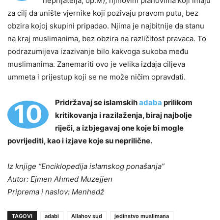
neprijatelja, op.M), njihovim planovima koji imaju
za cilj da unište vjernike koji pozivaju pravom putu, bez
obzira kojoj skupini pripadao. Njima je najbitnije da stanu
na kraj muslimanima, bez obzira na različitost pravaca. To
podrazumijeva izazivanje bilo kakvoga sukoba među
muslimanima. Zanemariti ovo je velika izdaja ciljeva
ummeta i prijestup koji se ne može ničim opravdati.
Pridržavaj se islamskih
adaba
prilikom
10
kritikovanja i razilaženja, biraj najbolje
riječi, a izbjegavaj one koje bi mogle
povrijediti, kao i izjave koje su neprilične.
Iz knjige “Enciklopedija islamskog ponašanja”
Autor: Ejmen Ahmed Muzejjen
Priprema i naslov: Menhedž
TAGOVI
adabi
Allahov sud
jedinstvo muslimana