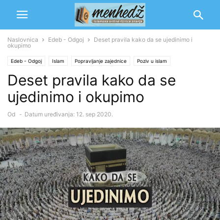
Naslovnica
Edeb - Odgoj
Deset pravila kako da se ujedinimo i
okupimo
Edeb - Odgoj
Islam
Popravljanje zajednice
Poziv u islam
Deset pravila kako da se
ujedinimo i okupimo
Od
-
Datum uređivanja: 12. sep 2020.