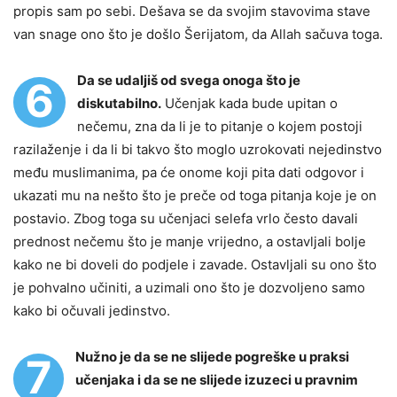
propis sam po sebi. Dešava se da svojim stavovima stave
van snage ono što je došlo Šerijatom, da Allah sačuva toga.
Da se udaljiš od svega onoga što je
6
diskutabilno.
Učenjak kada bude upitan o
nečemu, zna da li je to pitanje o kojem postoji
razilaženje i da li bi takvo što moglo uzrokovati nejedinstvo
među muslimanima, pa će onome koji pita dati odgovor i
ukazati mu na nešto što je preče od toga pitanja koje je on
postavio. Zbog toga su učenjaci selefa vrlo često davali
prednost nečemu što je manje vrijedno, a ostavljali bolje
kako ne bi doveli do podjele i zavade. Ostavljali su ono što
je pohvalno učiniti, a uzimali ono što je dozvoljeno samo
kako bi očuvali jedinstvo.
Nužno je da se ne slijede pogreške u praksi
7
učenjaka i da se ne slijede izuzeci u pravnim