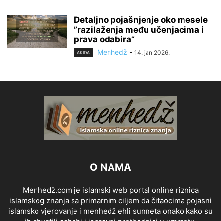
Detaljno pojašnjenje oko mesele
”razilaženja među učenjacima i
prava odabira”
Menhedž
-
14. jan 2026.
AKIDA
O NAMA
Menhedž.com je islamski web portal online riznica
islamskog znanja sa primarnim ciljem da čitaocima pojasni
islamsko vjerovanje i menhedž ehli sunneta onako kako su