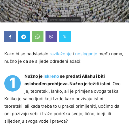
Kako bi se nadvladalo
razilaženje
i
neslaganje
među nama,
nužno je da se slijede određeni adabi:
Nužno je
iskreno
se predati Allahu i biti
1
oslobođen prohtjeva. Nužno je težiti istini
. Ovo
je, teoretski, lahko, ali je primjena ovoga teška.
Koliko je samo ljudi koji tvrde kako pozivaju istini,
teoretski, ali kada treba to u praksi primijeniti, uočimo da
oni pozivaju sebi i traže podršku svojoj ličnoj ideji, ili
slijeđenju svoga vođe i pravca?